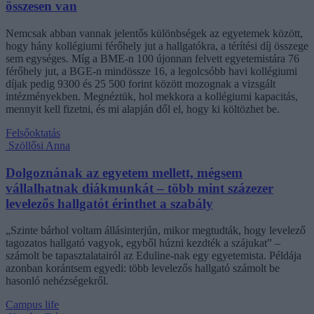
összesen van
Nemcsak abban vannak jelentős különbségek az egyetemek között,
hogy hány kollégiumi férőhely jut a hallgatókra, a térítési díj összege
sem egységes. Míg a BME-n 100 újonnan felvett egyetemistára 76
férőhely jut, a BGE-n mindössze 16, a legolcsóbb havi kollégiumi
díjak pedig 9300 és 25 500 forint között mozognak a vizsgált
intézményekben. Megnéztük, hol mekkora a kollégiumi kapacitás,
mennyit kell fizetni, és mi alapján dől el, hogy ki költözhet be.
Felsőoktatás
Szöllősi Anna
Dolgoznának az egyetem mellett, mégsem
vállalhatnak diákmunkát – több mint százezer
levelezős hallgatót érinthet a szabály
„Szinte bárhol voltam állásinterjún, mikor megtudták, hogy levelező
tagozatos hallgató vagyok, egyből húzni kezdték a szájukat” –
számolt be tapasztalatairól az Eduline-nak egy egyetemista. Példája
azonban korántsem egyedi: több levelezős hallgató számolt be
hasonló nehézségekről.
Campus life