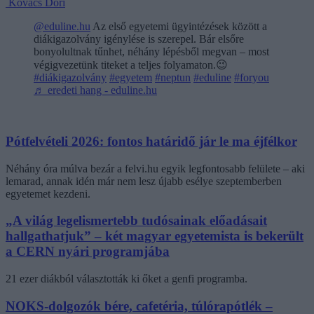
Kovács Dóri
@eduline.hu
Az első egyetemi ügyintézések között a
diákigazolvány igénylése is szerepel. Bár elsőre
bonyolultnak tűnhet, néhány lépésből megvan – most
végigvezetünk titeket a teljes folyamaton.😉
#diákigazolvány
#egyetem
#neptun
#eduline
#foryou
♬ eredeti hang - eduline.hu
Pótfelvételi 2026: fontos határidő jár le ma éjfélkor
Néhány óra múlva bezár a felvi.hu egyik legfontosabb felülete – aki
lemarad, annak idén már nem lesz újabb esélye szeptemberben
egyetemet kezdeni.
„A világ legelismertebb tudósainak előadásait
hallgathatjuk” – két magyar egyetemista is bekerült
a CERN nyári programjába
21 ezer diákból választották ki őket a genfi programba.
NOKS-dolgozók bére, cafetéria, túlórapótlék –