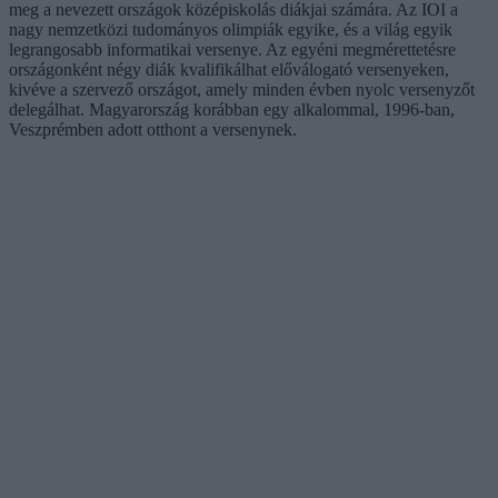
meg a nevezett országok középiskolás diákjai számára. Az IOI a
nagy nemzetközi tudományos olimpiák egyike, és a világ egyik
legrangosabb informatikai versenye. Az egyéni megmérettetésre
országonként négy diák kvalifikálhat előválogató versenyeken,
kivéve a szervező országot, amely minden évben nyolc versenyzőt
delegálhat. Magyarország korábban egy alkalommal, 1996-ban,
Veszprémben adott otthont a versenynek.