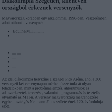
Diákolimpia Szegeden, kilencven
országból érkeznek versenyzők
Magyarország korábban egy alkalommal, 1996-ban, Veszprémben
adott otthont a versenynek.
Eduline/MTI
Az idei diákolimpia helyszíne a szegedi Pick Aréna, ahol a 360
versenyző két versenynapon mérheti össze tudását olyan
feladatokban, mint a problémaelemzés, algoritmusok és
adatszerkezetek tervezése, valamint a programozás és tesztelés –
olvasható az MTI-n. A verseny magyarországi megrendezése
egyben tisztelgés Neumann János születésének 120. évfordulója
előtt.