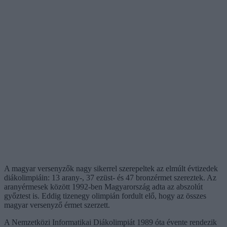
A magyar versenyzők nagy sikerrel szerepeltek az elmúlt évtizedek
diákolimpiáin: 13 arany-, 37 ezüst- és 47 bronzérmet szereztek. Az
aranyérmesek között 1992-ben Magyarország adta az abszolút
győztest is. Eddig tizenegy olimpián fordult elő, hogy az összes
magyar versenyző érmet szerzett.
A Nemzetközi Informatikai Diákolimpiát 1989 óta évente rendezik