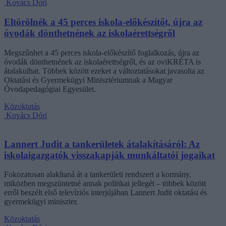
Kovács Dóri
Eltörölnék a 45 perces iskola-előkészítőt, újra az
óvodák dönthetnének az iskolaérettségről
Megszűnhet a 45 perces iskola-előkészítő foglalkozás, újra az
óvodák dönthetnének az iskolaérettségről, és az oviKRÉTA is
átalakulhat. Többek között ezeket a változtatásokat javasolta az
Oktatási és Gyermekügyi Minisztériumnak a Magyar
Óvodapedagógiai Egyesület.
Közoktatás
Kovács Dóri
Lannert Judit a tankerületek átalakításáról: Az
iskolaigazgatók visszakapják munkáltatói jogaikat
Fokozatosan alakítaná át a tankerületi rendszert a kormány,
miközben megszüntetné annak politikai jellegét – többek között
erről beszélt első televíziós interjújában Lannert Judit oktatási és
gyermekügyi miniszter.
Közoktatás