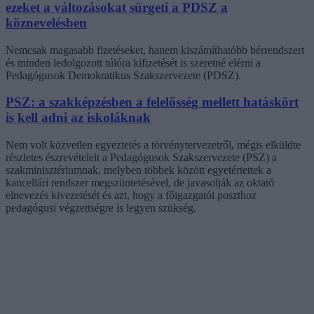
ezeket a változásokat sürgeti a PDSZ a
köznevelésben
Nemcsak magasabb fizetéseket, hanem kiszámíthatóbb bérrendszert
és minden ledolgozott túlóra kifizetését is szeretné elérni a
Pedagógusok Demokratikus Szakszervezete (PDSZ).
PSZ: a szakképzésben a felelősség mellett hatáskört
is kell adni az iskoláknak
Nem volt közvetlen egyeztetés a törvénytervezetről, mégis elküldte
részletes észrevételeit a Pedagógusok Szakszervezete (PSZ) a
szakminisztériumnak, melyben többek között egyetértettek a
kancellári rendszer megszüntetésével, de javasolják az oktató
elnevezés kivezetését és azt, hogy a főigazgatói poszthoz
pedagógusi végzettségre is legyen szükség.