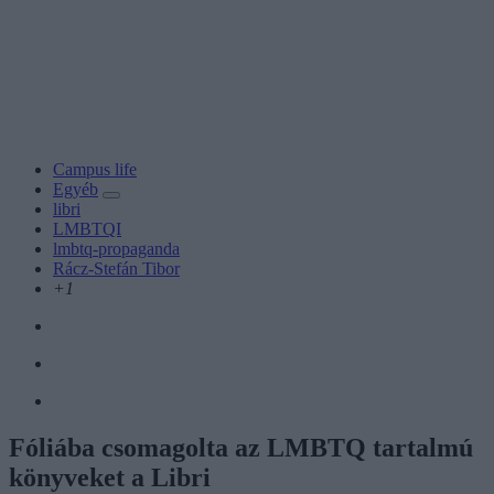
Campus life
Egyéb
libri
LMBTQI
lmbtq-propaganda
Rácz-Stefán Tibor
+1
Fóliába csomagolta az LMBTQ tartalmú
könyveket a Libri