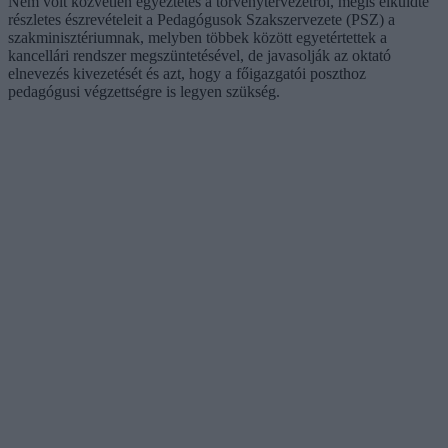
Nem volt közvetlen egyeztetés a törvénytervezetről, mégis elküldte
részletes észrevételeit a Pedagógusok Szakszervezete (PSZ) a
szakminisztériumnak, melyben többek között egyetértettek a
kancellári rendszer megszüntetésével, de javasolják az oktató
elnevezés kivezetését és azt, hogy a főigazgatói poszthoz
pedagógusi végzettségre is legyen szükség.