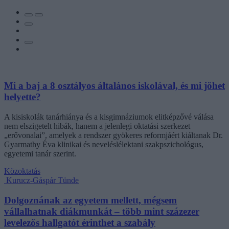
Mi a baj a 8 osztályos általános iskolával, és mi jöhet
helyette?
A kisiskolák tanárhiánya és a kisgimnáziumok elitképzővé válása
nem elszigetelt hibák, hanem a jelenlegi oktatási szerkezet
„erővonalai”, amelyek a rendszer gyökeres reformjáért kiáltanak Dr.
Gyarmathy Éva klinikai és neveléslélektani szakpszichológus,
egyetemi tanár szerint.
Közoktatás
Kurucz-Gáspár Tünde
Dolgoznának az egyetem mellett, mégsem
vállalhatnak diákmunkát – több mint százezer
levelezős hallgatót érinthet a szabály