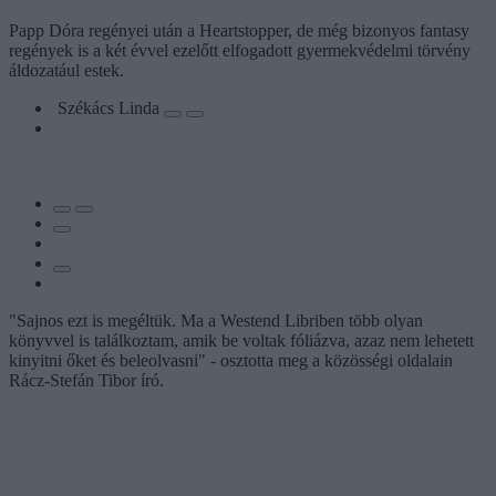
Papp Dóra regényei után a Heartstopper, de még bizonyos fantasy
regények is a két évvel ezelőtt elfogadott gyermekvédelmi törvény
áldozatául estek.
Székács Linda
"Sajnos ezt is megéltük. Ma a Westend Libriben több olyan
könyvvel is találkoztam, amik be voltak fóliázva, azaz nem lehetett
kinyitni őket és beleolvasni" - osztotta meg a közösségi oldalain
Rácz-Stefán Tibor író.