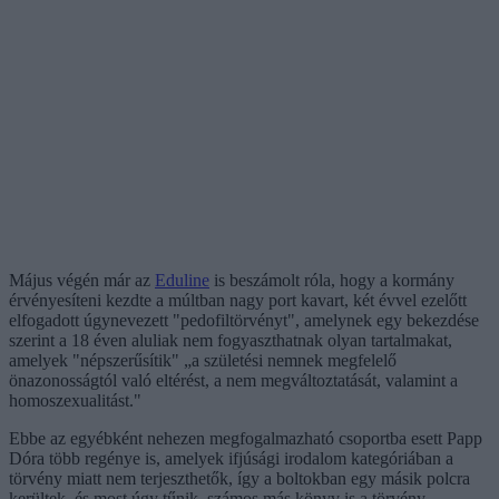
Május végén már az
Eduline
is beszámolt róla, hogy a kormány
érvényesíteni kezdte a múltban nagy port kavart, két évvel ezelőtt
elfogadott úgynevezett "pedofiltörvényt", amelynek egy bekezdése
szerint a 18 éven aluliak nem fogyaszthatnak olyan tartalmakat,
amelyek "népszerűsítik" „a születési nemnek megfelelő
önazonosságtól való eltérést, a nem megváltoztatását, valamint a
homoszexualitást."
Ebbe az egyébként nehezen megfogalmazható csoportba esett Papp
Dóra több regénye is, amelyek ifjúsági irodalom kategóriában a
törvény miatt nem terjeszthetők, így a boltokban egy másik polcra
kerültek, és most úgy tűnik, számos más könyv is a törvény