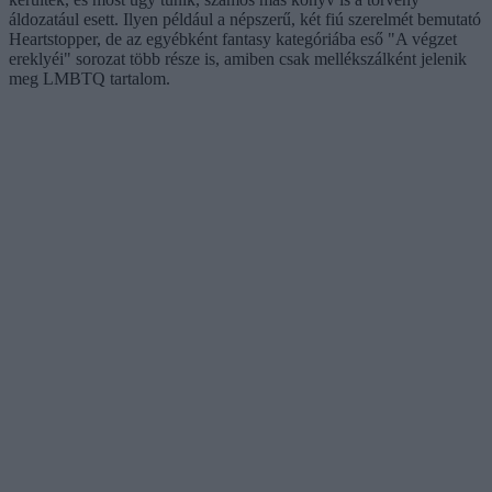
áldozatául esett. Ilyen például a népszerű, két fiú szerelmét bemutató
Heartstopper, de az egyébként fantasy kategóriába eső "A végzet
ereklyéi" sorozat több része is, amiben csak mellékszálként jelenik
meg LMBTQ tartalom.