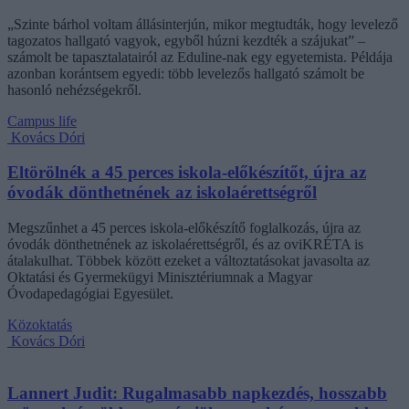
„Szinte bárhol voltam állásinterjún, mikor megtudták, hogy levelező
tagozatos hallgató vagyok, egyből húzni kezdték a szájukat” –
számolt be tapasztalatairól az Eduline-nak egy egyetemista. Példája
azonban korántsem egyedi: több levelezős hallgató számolt be
hasonló nehézségekről.
Campus life
Kovács Dóri
Eltörölnék a 45 perces iskola-előkészítőt, újra az
óvodák dönthetnének az iskolaérettségről
Megszűnhet a 45 perces iskola-előkészítő foglalkozás, újra az
óvodák dönthetnének az iskolaérettségről, és az oviKRÉTA is
átalakulhat. Többek között ezeket a változtatásokat javasolta az
Oktatási és Gyermekügyi Minisztériumnak a Magyar
Óvodapedagógiai Egyesület.
Közoktatás
Kovács Dóri
Lannert Judit: Rugalmasabb napkezdés, hosszabb