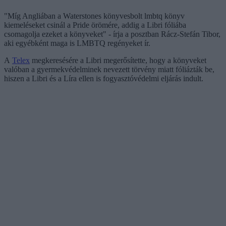
"Míg Angliában a Waterstones könyvesbolt lmbtq könyv
kiemeléseket csinál a Pride örömére, addig a Libri fóliába
csomagolja ezeket a könyveket" - írja a posztban Rácz-Stefán Tibor,
aki egyébként maga is LMBTQ regényeket ír.
A
Telex
megkeresésére a Libri megerősítette, hogy a könyveket
valóban a gyermekvédelminek nevezett törvény miatt fóliázták be,
hiszen a Libri és a Líra ellen is fogyasztóvédelmi eljárás indult.