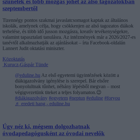
szünetek és több mozgás jöhet az alsó tagozatokban
szeptembertől
Tizennégy pontos szakmai javaslatcsomagot kaptak az általános
iskolák, amelynek célja, hogy csökkenjen az alsó tagozatos diákok
terhelése, és több idő jusson mozgásra, kreatív tevékenységekre,
valamint tapasztalati tanulásra. Az intézmények már a 2026/2027-es
tanévtől alkalmazhatják az ajánlásokat – írta Facebook-oldalán
Lannert Judit oktatási miniszter.
Közoktatás
Kurucz-Gáspár Tünde
@eduline.hu
Az első egyetemi ügyintézések között a
diákigazolvány igénylése is szerepel. Bár elsőre
bonyolultnak tűnhet, néhány lépésből megvan – most
végigvezetünk titeket a teljes folyamaton.😉
#diákigazolvány
#egyetem
#neptun
#eduline
#foryou
♬ eredeti hang - eduline.hu
Úgy néz ki, mégsem dolgozhatnak
óvodapedagógusként az óvodai nevelők