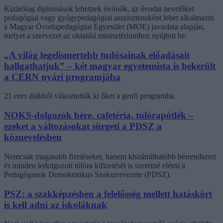
Kizárólag diplomások lehetnek óvónők, az óvodai nevelőket
pedagógiai vagy gyógypedagógiai asszisztensként lehet alkalmazni
a Magyar Óvodapedagógiai Egyesület (MOE) javaslata alapján,
melyet a szervezet az oktatási minisztériumhoz nyújtott be.
„A világ legelismertebb tudósainak előadásait
hallgathatjuk” – két magyar egyetemista is bekerült
a CERN nyári programjába
21 ezer diákból választották ki őket a genfi programba.
NOKS-dolgozók bére, cafetéria, túlórapótlék –
ezeket a változásokat sürgeti a PDSZ a
köznevelésben
Nemcsak magasabb fizetéseket, hanem kiszámíthatóbb bérrendszert
és minden ledolgozott túlóra kifizetését is szeretné elérni a
Pedagógusok Demokratikus Szakszervezete (PDSZ).
PSZ: a szakképzésben a felelősség mellett hatáskört
is kell adni az iskoláknak