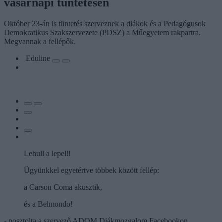
vasárnapi tüntetésen
Október 23-án is tüntetés szerveznek a diákok és a Pedagógusok
Demokratikus Szakszervezete (PDSZ) a Műegyetem rakpartra.
Megvannak a fellépők.
Eduline
Lehull a lepel‼️
Ügyünkkel egyetértve többek között fellép:
a Carson Coma akusztik,
és a Belmondo!
- posztolta a szervező ADOM Diákmozgalom Facebookon,