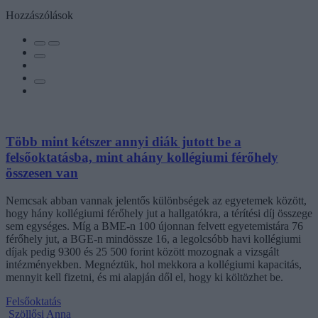
Hozzászólások
Több mint kétszer annyi diák jutott be a
felsőoktatásba, mint ahány kollégiumi férőhely
összesen van
Nemcsak abban vannak jelentős különbségek az egyetemek között,
hogy hány kollégiumi férőhely jut a hallgatókra, a térítési díj összege
sem egységes. Míg a BME-n 100 újonnan felvett egyetemistára 76
férőhely jut, a BGE-n mindössze 16, a legolcsóbb havi kollégiumi
díjak pedig 9300 és 25 500 forint között mozognak a vizsgált
intézményekben. Megnéztük, hol mekkora a kollégiumi kapacitás,
mennyit kell fizetni, és mi alapján dől el, hogy ki költözhet be.
Felsőoktatás
Szöllősi Anna