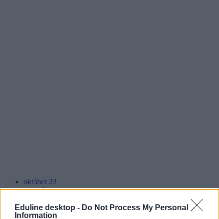
október 23
tüntetés
ADOM Diákmozgalom
Eduline desktop -
Do Not Process My Personal
koncert
Information
tüntető diákok