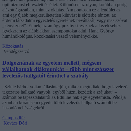
optimizmust ébresztett és éltet. Különösen az olyan, korábban porig
alázott ágazatban, mint az oktatás. Ám pontosan ez a lendület az,
ami egy újabb megkerülhetetlen kihívást is előtérbe rántott: az
érdemi társadalmi egyeztetés ígéretének beváltását, vagy más szóval
„kényszerét”. Ennek, az amúgy pozitív stressznek a kezeléséhez
igyekszem az alábbiakban szempontokat adni. Hana György
humánökológus, közoktatási vezető véleménycikke.
Közoktatás
Vendégszerző
Dolgoznának az egyetem mellett, mégsem
vállalhatnak diákmunkát – több mint százezer
levelezős hallgatót érinthet a szabály
„Szinte bárhol voltam állásinterjún, mikor megtudták, hogy levelező
tagozatos hallgató vagyok, egyből húzni kezdték a szájukat” –
számolt be tapasztalatairól az Eduline-nak egy egyetemista. Példája
azonban korántsem egyedi: több levelezős hallgató számolt be
hasonló nehézségekről.
Campus life
Kovács Dóri