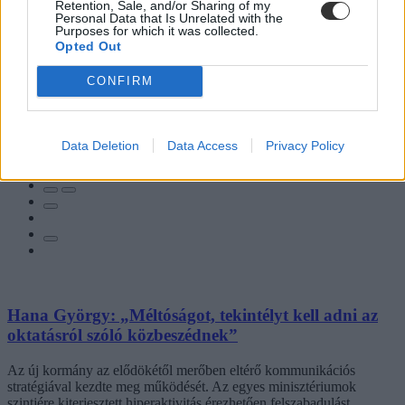
Retention, Sale, and/or Sharing of my
Personal Data that Is Unrelated with the
Purposes for which it was collected.
Opted Out
CONFIRM
Data Deletion
Data Access
Privacy Policy
Hozzászólások
Hana György: „Méltóságot, tekintélyt kell adni az
oktatásról szóló közbeszédnek”
Az új kormány az elődökétől merőben eltérő kommunikációs
stratégiával kezdte meg működését. Az egyes minisztériumok
szintjére kiterjesztett hiperaktivitás érezhetően felszabadulást,