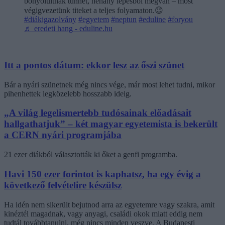
bonyolultnak tűnhet, néhány lépésből megvan – most
végigvezetünk titeket a teljes folyamaton.😉
#diákigazolvány
#egyetem
#neptun
#eduline
#foryou
♬ eredeti hang - eduline.hu
Itt a pontos dátum: ekkor lesz az őszi szünet
Bár a nyári szünetnek még nincs vége, már most lehet tudni, mikor
pihenhettek legközelebb hosszabb ideig.
„A világ legelismertebb tudósainak előadásait
hallgathatjuk” – két magyar egyetemista is bekerült
a CERN nyári programjába
21 ezer diákból választották ki őket a genfi programba.
Havi 150 ezer forintot is kaphatsz, ha egy évig a
következő felvételire készülsz
Ha idén nem sikerült bejutnod arra az egyetemre vagy szakra, amit
kinéztél magadnak, vagy anyagi, családi okok miatt eddig nem
tudtál továbbtanulni, még nincs minden veszve. A Budapesti