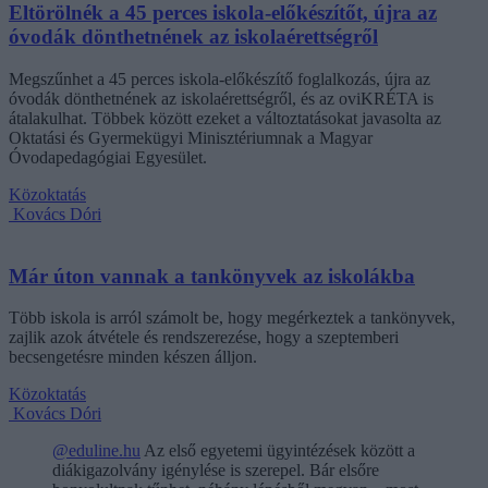
Eltörölnék a 45 perces iskola-előkészítőt, újra az
óvodák dönthetnének az iskolaérettségről
Megszűnhet a 45 perces iskola-előkészítő foglalkozás, újra az
óvodák dönthetnének az iskolaérettségről, és az oviKRÉTA is
átalakulhat. Többek között ezeket a változtatásokat javasolta az
Oktatási és Gyermekügyi Minisztériumnak a Magyar
Óvodapedagógiai Egyesület.
Közoktatás
Kovács Dóri
Már úton vannak a tankönyvek az iskolákba
Több iskola is arról számolt be, hogy megérkeztek a tankönyvek,
zajlik azok átvétele és rendszerezése, hogy a szeptemberi
becsengetésre minden készen álljon.
Közoktatás
Kovács Dóri
@eduline.hu
Az első egyetemi ügyintézések között a
diákigazolvány igénylése is szerepel. Bár elsőre