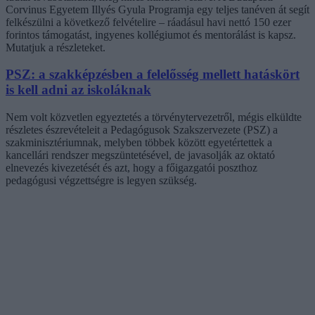
Corvinus Egyetem Illyés Gyula Programja egy teljes tanéven át segít
felkészülni a következő felvételire – ráadásul havi nettó 150 ezer
forintos támogatást, ingyenes kollégiumot és mentorálást is kapsz.
Mutatjuk a részleteket.
PSZ: a szakképzésben a felelősség mellett hatáskört
is kell adni az iskoláknak
Nem volt közvetlen egyeztetés a törvénytervezetről, mégis elküldte
részletes észrevételeit a Pedagógusok Szakszervezete (PSZ) a
szakminisztériumnak, melyben többek között egyetértettek a
kancellári rendszer megszüntetésével, de javasolják az oktató
elnevezés kivezetését és azt, hogy a főigazgatói poszthoz
pedagógusi végzettségre is legyen szükség.