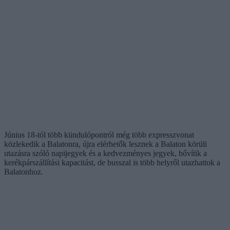
Június 18-tól több kiindulópontról még több expresszvonat
közlekedik a Balatonra, újra elérhetők lesznek a Balaton körüli
utazásra szóló napijegyek és a kedvezményes jegyek, bővítik a
kerékpárszállítási kapacitást, de busszal is több helyről utazhattok a
Balatonhoz.