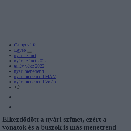
Campus life
Egyéb
nyári szünet
nyári szünet 2022
tanév vége 2022
nyári menetrend
nyári menetrend MÁV
nyári menetrend Volán
+3
Elkezdődött a nyári szünet, ezért a
vonatok és a buszok is más menetrend