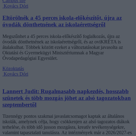
Campus life
Kovács Dóri
Eltörölnék a 45 perces iskola-előkészítőt, újra az
óvodák dönthetnének az iskolaérettségről
Megszűnhet a 45 perces iskola-előkészítő foglalkozás, újra az
óvodák dönthetnének az iskolaérettségről, és az oviKRÉTA is
átalakulhat. Többek között ezeket a változtatásokat javasolta az
Oktatási és Gyermekügyi Minisztériumnak a Magyar
Óvodapedagógiai Egyesület.
Közoktatás
Kovács Dóri
Lannert Judit: Rugalmasabb napkezdés, hosszabb
szünetek és több mozgás jöhet az alsó tagozatokban
szeptembertől
Tizennégy pontos szakmai javaslatcsomagot kaptak az általános
iskolák, amelynek célja, hogy csökkenjen az alsó tagozatos diákok
terhelése, és több idő jusson mozgásra, kreatív tevékenységekre,
valamint tapasztalati tanulásra. Az intézmények már a 2026/2027-es