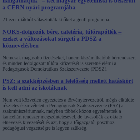
hallgathatjuk” – két magyar egyetemista is bekerült
a CERN nyári programjába
21 ezer diákból választották ki őket a genfi programba.
NOKS-dolgozók bére, cafetéria, túlórapótlék –
ezeket a változásokat sürgeti a PDSZ a
köznevelésben
Nemcsak magasabb fizetéseket, hanem kiszámíthatóbb bérrendszert
és minden ledolgozott túlóra kifizetését is szeretné elérni a
Pedagógusok Demokratikus Szakszervezete (PDSZ).
PSZ: a szakképzésben a felelősség mellett hatáskört
is kell adni az iskoláknak
Nem volt közvetlen egyeztetés a törvénytervezetről, mégis elküldte
részletes észrevételeit a Pedagógusok Szakszervezete (PSZ) a
szakminisztériumnak, melyben többek között egyetértettek a
kancellári rendszer megszüntetésével, de javasolják az oktató
elnevezés kivezetését és azt, hogy a főigazgatói poszthoz
pedagógusi végzettségre is legyen szükség.