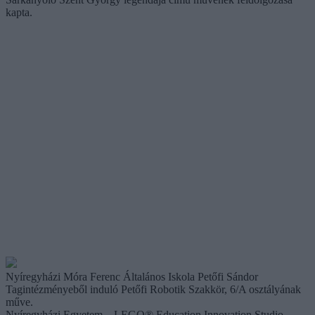
kapta.
Nyíregyházi Móra Ferenc Általános Iskola Petőfi Sándor
Tagintézményeből induló Petőfi Robotik Szakkör, 6/A osztályának
műve.
Nyíregyházi Egyetem – LEGO® Education Innovation Studio