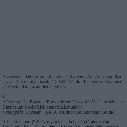
A versenyen két korcsoportban díjazott a zsűri. Az I. korcsoportban
(azaz a 3-4. évfolyamosoknál) Petőfi Sándor: Füstbement terv című
versének feldolgozása lett a győztes.
A Nyíregyházi Egyetem Eötvös József Gyakorló Általános Iskola és
Gimnázium Kockafalók csapatának munkája.
Nyíregyházi Egyetem – LEGO® Education Innovation Studio
A II. korcsoport (5-6. évfolyam) első helyezését Takács Mária:
Sárkányölő Szent György legendája című művének feldolgozása