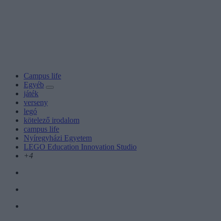
Campus life
Egyéb
játék
verseny
legó
kötelező irodalom
campus life
Nyíregyházi Egyetem
LEGO Education Innovation Studio
+4