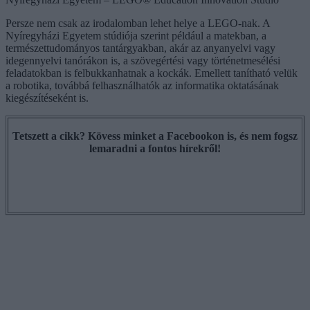
Persze nem csak az irodalomban lehet helye a LEGO-nak. A
Nyíregyházi Egyetem stúdiója szerint például a matekban, a
természettudományos tantárgyakban, akár az anyanyelvi vagy
idegennyelvi tanórákon is, a szövegértési vagy történetmesélési
feladatokban is felbukkanhatnak a kockák. Emellett tanítható velük
a robotika, továbbá felhasználhatók az informatika oktatásának
kiegészítéseként is.
Tetszett a cikk? Kövess minket a Facebookon is, és nem fogsz
lemaradni a fontos hírekről!