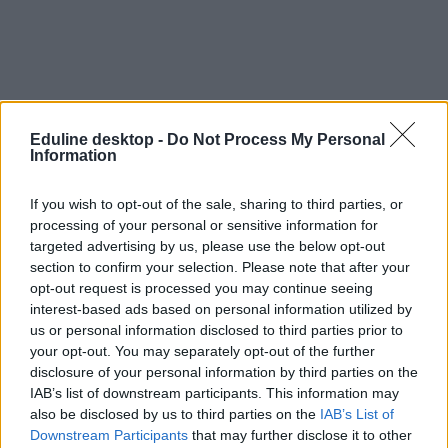
Eduline desktop -
Do Not Process My Personal
Information
If you wish to opt-out of the sale, sharing to third parties, or
játék
processing of your personal or sensitive information for
verseny
legó
targeted advertising by us, please use the below opt-out
kötelező irodalom
section to confirm your selection. Please note that after your
campus life
opt-out request is processed you may continue seeing
Nyíregyházi Egyetem
interest-based ads based on personal information utilized by
LEGO Education Innovation Studio
us or personal information disclosed to third parties prior to
your opt-out. You may separately opt-out of the further
disclosure of your personal information by third parties on the
IAB’s list of downstream participants. This information may
also be disclosed by us to third parties on the
IAB’s List of
Downstream Participants
that may further disclose it to other