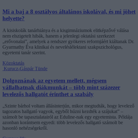
Mi a baj a 8 osztályos általános iskolával, és mi jöhet
helyette?
A kisiskolák tanárhiánya és a kisgimnáziumok elitképzővé válása
nem elszigetelt hibák, hanem a jelenlegi oktatási szerkezet
„erővonalai”, amelyek a rendszer gyökeres reformjáért kiáltanak Dr.
Gyarmathy Éva klinikai és neveléslélektani szakpszichológus,
egyetemi tanár szerint.
Közoktatás
Kurucz-Gáspár Tünde
Dolgoznának az egyetem mellett, mégsem
vállalhatnak diákmunkát – több mint százezer
levelezős hallgatót érinthet a szabály
„Szinte bárhol voltam állásinterjún, mikor megtudták, hogy levelező
tagozatos hallgató vagyok, egyből húzni kezdték a szájukat” –
számolt be tapasztalatairól az Eduline-nak egy egyetemista. Példája
azonban korántsem egyedi: több levelezős hallgató számolt be
hasonló nehézségekről.