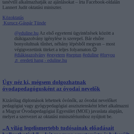
tanévtől alkalmazhatják az ajánlásokat – írta Facebook-oldalán
Lannert Judit oktatási miniszter.
Közoktatás
Kurucz-Gáspár Tünde
@eduline.hu
Az első egyetemi ügyintézések között a
diákigazolvány igénylése is szerepel. Bár elsőre
bonyolultnak tűnhet, néhány lépésből megvan – most
végigvezetünk titeket a teljes folyamaton.😉
#diákigazolvány
#egyetem
#neptun
#eduline
#foryou
♬ eredeti hang - eduline.hu
Úgy néz ki, mégsem dolgozhatnak
óvodapedagógusként az óvodai nevelők
Kizárólag diplomások lehetnek óvónők, az óvodai nevelőket
pedagógiai vagy gyógypedagógiai asszisztensként lehet alkalmazni
a Magyar Óvodapedagógiai Egyesület (MOE) javaslata alapján,
melyet a szervezet az oktatási minisztériumhoz nyújtott be.
„A világ legelismertebb tudósainak előadásait