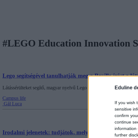
#LEGO Education Innovation S
Lego segítségével tanulhatják meg a Braille-írást a lá
Eduline d
Látássérülteket segítő, magyar nyelvű Lego oktatócsomagot mutattak
Campus life
If you wish 
Gál Luca
sensitive in
confirm you
continue se
information 
Irodalmi jelenetek: tudjátok, melyik általános iskol
further disc