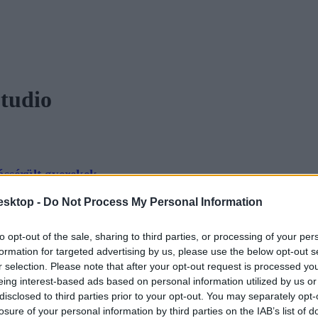
tudio
tássérült gyerekek
esktop -
Do Not Process My Personal Information
 be a Nyíregyházi Egyetemen.
to opt-out of the sale, sharing to third parties, or processing of your per
formation for targeted advertising by us, please use the below opt-out s
r selection. Please note that after your opt-out request is processed y
eing interest-based ads based on personal information utilized by us or
disclosed to third parties prior to your opt-out. You may separately opt-
ában tanult mű van a képen?
losure of your personal information by third parties on the IAB’s list of