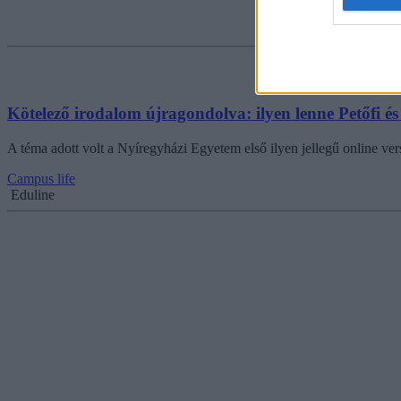
Kötelező irodalom újragondolva: ilyen lenne Petőfi 
A téma adott volt a Nyíregyházi Egyetem első ilyen jellegű online ve
Campus life
Eduline