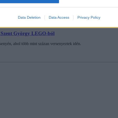
Data Deletion
Data Access
Privacy Policy
és Szent György LEGO-ból
rsenyén, ahol több mint százan versenyeztek idén.