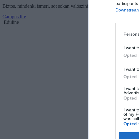
participants
Biztos, mindenki ismeri, sőt sokan valószínűleg fejből tudják idézni az
Downstream 
Campus life
Eduline
Persona
I want t
Opted 
I want t
Opted 
I want 
Advertis
Opted 
I want t
of my P
was col
Opted 