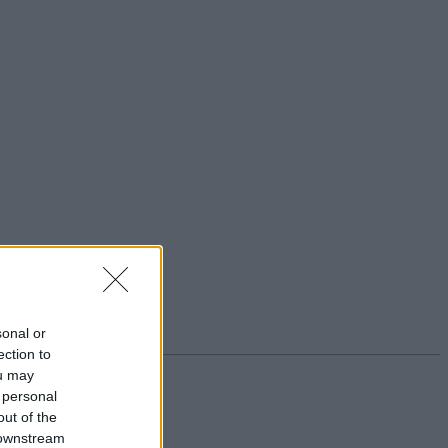
sonal or
ection to
ou may
 personal
out of the
 downstream