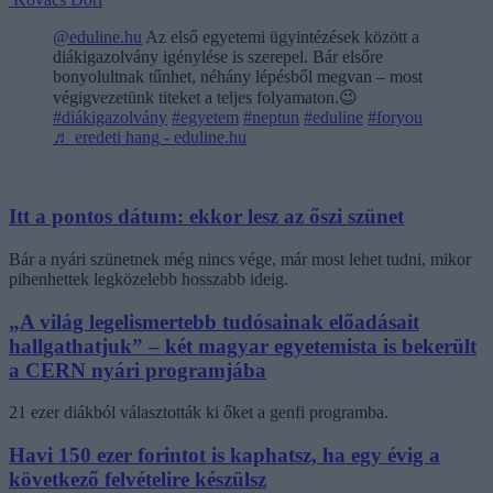
@eduline.hu
Az első egyetemi ügyintézések között a
diákigazolvány igénylése is szerepel. Bár elsőre
bonyolultnak tűnhet, néhány lépésből megvan – most
végigvezetünk titeket a teljes folyamaton.😉
#diákigazolvány
#egyetem
#neptun
#eduline
#foryou
♬ eredeti hang - eduline.hu
Itt a pontos dátum: ekkor lesz az őszi szünet
Bár a nyári szünetnek még nincs vége, már most lehet tudni, mikor
pihenhettek legközelebb hosszabb ideig.
„A világ legelismertebb tudósainak előadásait
hallgathatjuk” – két magyar egyetemista is bekerült
a CERN nyári programjába
21 ezer diákból választották ki őket a genfi programba.
Havi 150 ezer forintot is kaphatsz, ha egy évig a
következő felvételire készülsz