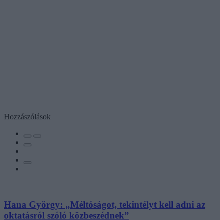
Hozzászólások
Hana György: „Méltóságot, tekintélyt kell adni az
oktatásról szóló közbeszédnek”