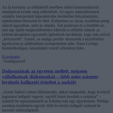
Az új kormány az elődökétől merőben eltérő kommunikációs
stratégiával kezdte meg működését. Az egyes minisztériumok
szintjére kiterjesztett hiperaktivitás érezhetően felszabadulást,
optimizmust ébresztett és éltet. Különösen az olyan, korábban porig
alázott ágazatban, mint az oktatás. Ám pontosan ez a lendület az,
ami egy újabb megkerülhetetlen kihívást is előtérbe rántott: az
érdemi társadalmi egyeztetés ígéretének beváltását, vagy más szóval
„kényszerét”. Ennek, az amúgy pozitív stressznek a kezeléséhez
igyekszem az alábbiakban szempontokat adni. Hana György
humánökológus, közoktatási vezető véleménycikke.
Közoktatás
Vendégszerző
Dolgoznának az egyetem mellett, mégsem
vállalhatnak diákmunkát – több mint százezer
levelezős hallgatót érinthet a szabály
„Szinte bárhol voltam állásinterjún, mikor megtudták, hogy levelező
tagozatos hallgató vagyok, egyből húzni kezdték a szájukat” –
számolt be tapasztalatairól az Eduline-nak egy egyetemista. Példája
azonban korántsem egyedi: több levelezős hallgató számolt be
hasonló nehézségekről.