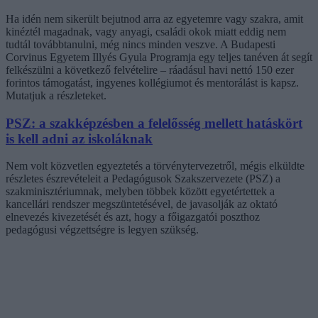
Ha idén nem sikerült bejutnod arra az egyetemre vagy szakra, amit
kinéztél magadnak, vagy anyagi, családi okok miatt eddig nem
tudtál továbbtanulni, még nincs minden veszve. A Budapesti
Corvinus Egyetem Illyés Gyula Programja egy teljes tanéven át segít
felkészülni a következő felvételire – ráadásul havi nettó 150 ezer
forintos támogatást, ingyenes kollégiumot és mentorálást is kapsz.
Mutatjuk a részleteket.
PSZ: a szakképzésben a felelősség mellett hatáskört
is kell adni az iskoláknak
Nem volt közvetlen egyeztetés a törvénytervezetről, mégis elküldte
részletes észrevételeit a Pedagógusok Szakszervezete (PSZ) a
szakminisztériumnak, melyben többek között egyetértettek a
kancellári rendszer megszüntetésével, de javasolják az oktató
elnevezés kivezetését és azt, hogy a főigazgatói poszthoz
pedagógusi végzettségre is legyen szükség.