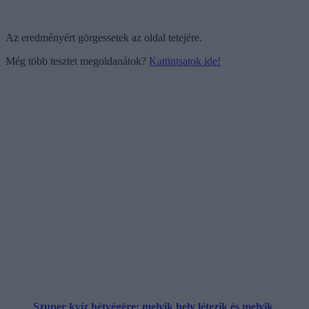
Az eredményért görgessetek az oldal tetejére.
Még több tesztet megoldanátok?
Kattintsatok ide!
Szuper kvíz hétvégére: melyik hely létezik és melyik