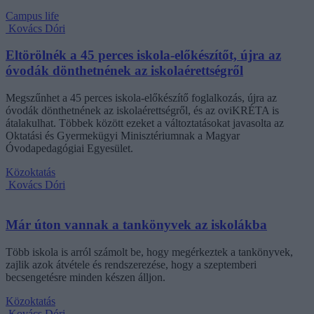
Campus life
Kovács Dóri
Eltörölnék a 45 perces iskola-előkészítőt, újra az
óvodák dönthetnének az iskolaérettségről
Megszűnhet a 45 perces iskola-előkészítő foglalkozás, újra az
óvodák dönthetnének az iskolaérettségről, és az oviKRÉTA is
átalakulhat. Többek között ezeket a változtatásokat javasolta az
Oktatási és Gyermekügyi Minisztériumnak a Magyar
Óvodapedagógiai Egyesület.
Közoktatás
Kovács Dóri
Már úton vannak a tankönyvek az iskolákba
Több iskola is arról számolt be, hogy megérkeztek a tankönyvek,
zajlik azok átvétele és rendszerezése, hogy a szeptemberi
becsengetésre minden készen álljon.
Közoktatás
Kovács Dóri