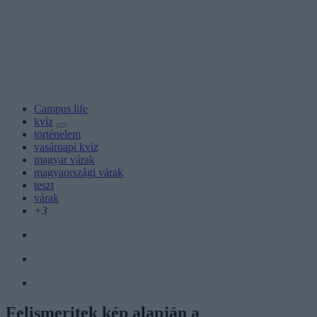
Campus life
kvíz
történelem
vasárnapi kvíz
magyar várak
magyaországi várak
teszt
várak
+3
Felismeritek kép alapján a