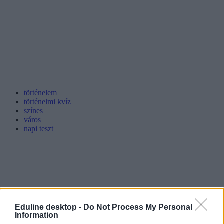
történelem
történelmi kvíz
színes
város
napi teszt
Eduline desktop -
Do Not Process My Personal
Information