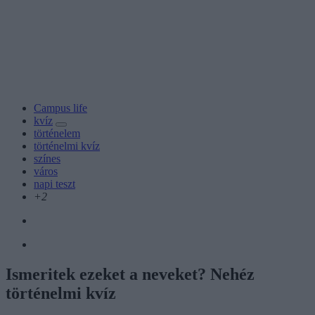
Campus life
kvíz
történelem
történelmi kvíz
színes
város
napi teszt
+2
Ismeritek ezeket a neveket? Nehéz
történelmi kvíz