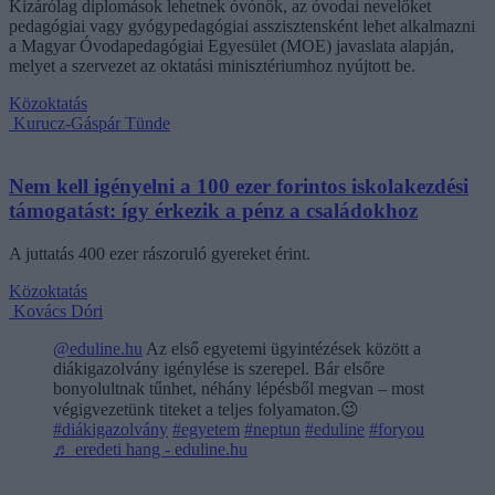
Kizárólag diplomások lehetnek óvónők, az óvodai nevelőket
pedagógiai vagy gyógypedagógiai asszisztensként lehet alkalmazni
a Magyar Óvodapedagógiai Egyesület (MOE) javaslata alapján,
melyet a szervezet az oktatási minisztériumhoz nyújtott be.
Közoktatás
Kurucz-Gáspár Tünde
Nem kell igényelni a 100 ezer forintos iskolakezdési
támogatást: így érkezik a pénz a családokhoz
A juttatás 400 ezer rászoruló gyereket érint.
Közoktatás
Kovács Dóri
@eduline.hu
Az első egyetemi ügyintézések között a
diákigazolvány igénylése is szerepel. Bár elsőre
bonyolultnak tűnhet, néhány lépésből megvan – most
végigvezetünk titeket a teljes folyamaton.😉
#diákigazolvány
#egyetem
#neptun
#eduline
#foryou
♬ eredeti hang - eduline.hu