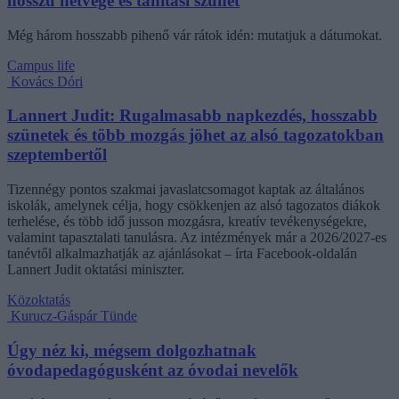
hosszú hétvége és tanítási szünet
Még három hosszabb pihenő vár rátok idén: mutatjuk a dátumokat.
Campus life
Kovács Dóri
Lannert Judit: Rugalmasabb napkezdés, hosszabb
szünetek és több mozgás jöhet az alsó tagozatokban
szeptembertől
Tizennégy pontos szakmai javaslatcsomagot kaptak az általános
iskolák, amelynek célja, hogy csökkenjen az alsó tagozatos diákok
terhelése, és több idő jusson mozgásra, kreatív tevékenységekre,
valamint tapasztalati tanulásra. Az intézmények már a 2026/2027-es
tanévtől alkalmazhatják az ajánlásokat – írta Facebook-oldalán
Lannert Judit oktatási miniszter.
Közoktatás
Kurucz-Gáspár Tünde
Úgy néz ki, mégsem dolgozhatnak
óvodapedagógusként az óvodai nevelők