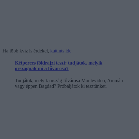
Ha több kvíz is érdekel,
kattints ide
.
Kétperces földrajzi teszt: tudjátok, melyik
országnak mi a fővárosa?
Tudjátok, melyik ország fővárosa Montevideo, Ammán
vagy éppen Bagdad? Próbáljátok ki tesztünket.