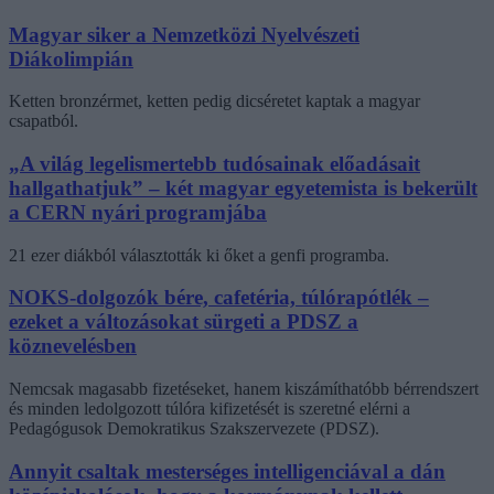
Magyar siker a Nemzetközi Nyelvészeti
Diákolimpián
Ketten bronzérmet, ketten pedig dicséretet kaptak a magyar
csapatból.
„A világ legelismertebb tudósainak előadásait
hallgathatjuk” – két magyar egyetemista is bekerült
a CERN nyári programjába
21 ezer diákból választották ki őket a genfi programba.
NOKS-dolgozók bére, cafetéria, túlórapótlék –
ezeket a változásokat sürgeti a PDSZ a
köznevelésben
Nemcsak magasabb fizetéseket, hanem kiszámíthatóbb bérrendszert
és minden ledolgozott túlóra kifizetését is szeretné elérni a
Pedagógusok Demokratikus Szakszervezete (PDSZ).
Annyit csaltak mesterséges intelligenciával a dán