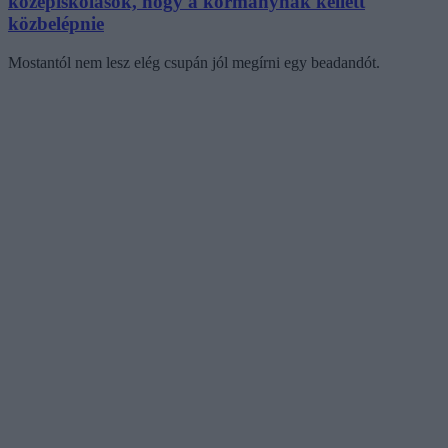
középiskolások, hogy a kormánynak kellett
közbelépnie
Mostantól nem lesz elég csupán jól megírni egy beadandót.