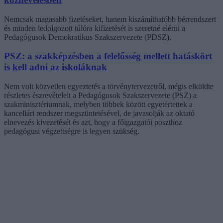
Nemcsak magasabb fizetéseket, hanem kiszámíthatóbb bérrendszert
és minden ledolgozott túlóra kifizetését is szeretné elérni a
Pedagógusok Demokratikus Szakszervezete (PDSZ).
PSZ: a szakképzésben a felelősség mellett hatáskört
is kell adni az iskoláknak
Nem volt közvetlen egyeztetés a törvénytervezetről, mégis elküldte
részletes észrevételeit a Pedagógusok Szakszervezete (PSZ) a
szakminisztériumnak, melyben többek között egyetértettek a
kancellári rendszer megszüntetésével, de javasolják az oktató
elnevezés kivezetését és azt, hogy a főigazgatói poszthoz
pedagógusi végzettségre is legyen szükség.