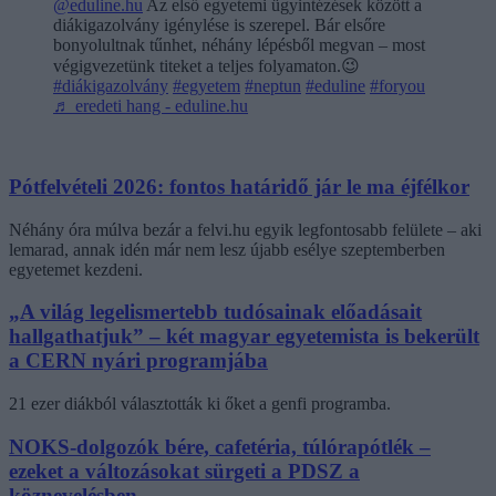
@eduline.hu
Az első egyetemi ügyintézések között a
diákigazolvány igénylése is szerepel. Bár elsőre
bonyolultnak tűnhet, néhány lépésből megvan – most
végigvezetünk titeket a teljes folyamaton.😉
#diákigazolvány
#egyetem
#neptun
#eduline
#foryou
♬ eredeti hang - eduline.hu
Pótfelvételi 2026: fontos határidő jár le ma éjfélkor
Néhány óra múlva bezár a felvi.hu egyik legfontosabb felülete – aki
lemarad, annak idén már nem lesz újabb esélye szeptemberben
egyetemet kezdeni.
„A világ legelismertebb tudósainak előadásait
hallgathatjuk” – két magyar egyetemista is bekerült
a CERN nyári programjába
21 ezer diákból választották ki őket a genfi programba.
NOKS-dolgozók bére, cafetéria, túlórapótlék –
ezeket a változásokat sürgeti a PDSZ a
köznevelésben