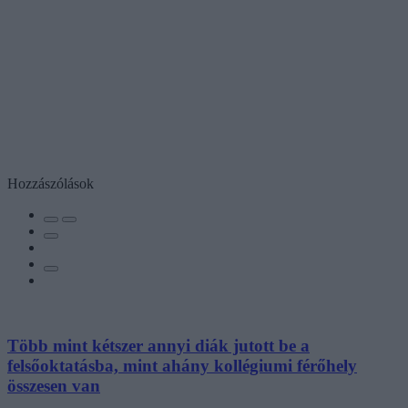
Hozzászólások
Több mint kétszer annyi diák jutott be a
felsőoktatásba, mint ahány kollégiumi férőhely
összesen van