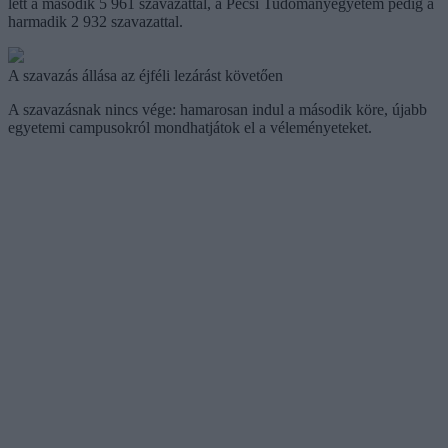
lett a második 5 961 szavazattal, a Pécsi Tudományegyetem pedig a
harmadik 2 932 szavazattal.
A szavazás állása az éjféli lezárást követően
A szavazásnak nincs vége: hamarosan indul a második köre, újabb
egyetemi campusokról mondhatjátok el a véleményeteket.