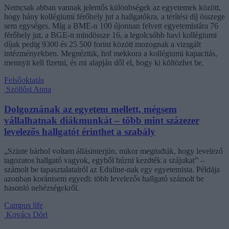
Nemcsak abban vannak jelentős különbségek az egyetemek között,
hogy hány kollégiumi férőhely jut a hallgatókra, a térítési díj összege
sem egységes. Míg a BME-n 100 újonnan felvett egyetemistára 76
férőhely jut, a BGE-n mindössze 16, a legolcsóbb havi kollégiumi
díjak pedig 9300 és 25 500 forint között mozognak a vizsgált
intézményekben. Megnéztük, hol mekkora a kollégiumi kapacitás,
mennyit kell fizetni, és mi alapján dől el, hogy ki költözhet be.
Felsőoktatás
Szöllősi Anna
Dolgoznának az egyetem mellett, mégsem
vállalhatnak diákmunkát – több mint százezer
levelezős hallgatót érinthet a szabály
„Szinte bárhol voltam állásinterjún, mikor megtudták, hogy levelező
tagozatos hallgató vagyok, egyből húzni kezdték a szájukat” –
számolt be tapasztalatairól az Eduline-nak egy egyetemista. Példája
azonban korántsem egyedi: több levelezős hallgató számolt be
hasonló nehézségekről.
Campus life
Kovács Dóri