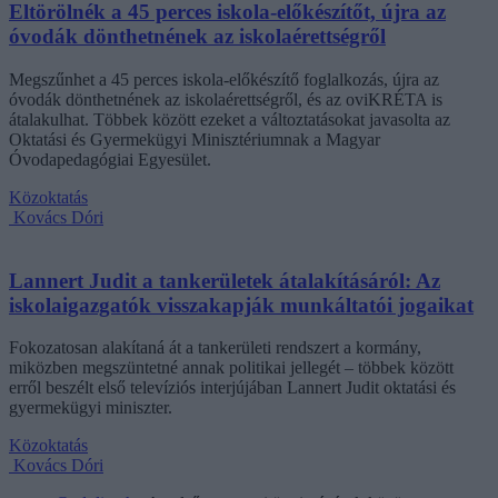
Eltörölnék a 45 perces iskola-előkészítőt, újra az
óvodák dönthetnének az iskolaérettségről
Megszűnhet a 45 perces iskola-előkészítő foglalkozás, újra az
óvodák dönthetnének az iskolaérettségről, és az oviKRÉTA is
átalakulhat. Többek között ezeket a változtatásokat javasolta az
Oktatási és Gyermekügyi Minisztériumnak a Magyar
Óvodapedagógiai Egyesület.
Közoktatás
Kovács Dóri
Lannert Judit a tankerületek átalakításáról: Az
iskolaigazgatók visszakapják munkáltatói jogaikat
Fokozatosan alakítaná át a tankerületi rendszert a kormány,
miközben megszüntetné annak politikai jellegét – többek között
erről beszélt első televíziós interjújában Lannert Judit oktatási és
gyermekügyi miniszter.
Közoktatás
Kovács Dóri