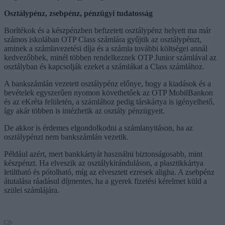
Osztálypénz, zsebpénz, pénzügyi tudatosság
Borítékok és a készpénzben befizetett osztálypénz helyett ma már
számos iskolában OTP Class számlára gyűjtik az osztálypénzt,
aminek a számlavezetési díja és a számla további költségei annál
kedvezőbbek, minél többen rendelkeznek OTP Junior számlával az
osztályban és kapcsolják ezeket a számlákat a Class számlához.
A bankszámlán vezetett osztálypénz előnye, hogy a kiadások és a
bevételek egyszerűen nyomon követhetőek az OTP MobilBankon
és az eKréta felületén, a számlához pedig társkártya is igényelhető,
így akár többen is intézhetik az osztály pénzügyeit.
De akkor is érdemes elgondolkodni a számlanyitáson, ha az
osztálypénzt nem bankszámlán vezetik.
Például azért, mert bankkártyát használni biztonságosabb, mint
készpénzt. Ha elveszik az osztálykiránduláson, a plasztikkártya
letiltható és pótolható, míg az elvesztett ezresek aligha. A zsebpénz
átutalása ráadásul díjmentes, ha a gyerek fizetési kérelmet küld a
szülei számlájára.