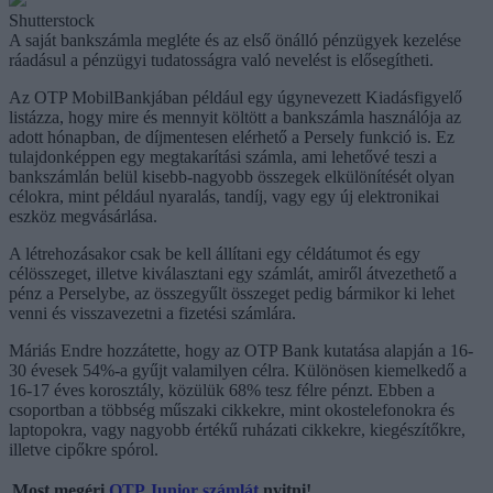
Shutterstock
A saját bankszámla megléte és az első önálló pénzügyek kezelése
ráadásul a pénzügyi tudatosságra való nevelést is elősegítheti.
Az OTP MobilBankjában például egy úgynevezett Kiadásfigyelő
listázza, hogy mire és mennyit költött a bankszámla használója az
adott hónapban, de díjmentesen elérhető a Persely funkció is. Ez
tulajdonképpen egy megtakarítási számla, ami lehetővé teszi a
bankszámlán belül kisebb-nagyobb összegek elkülönítését olyan
célokra, mint például nyaralás, tandíj, vagy egy új elektronikai
eszköz megvásárlása.
A létrehozásakor csak be kell állítani egy céldátumot és egy
célösszeget, illetve kiválasztani egy számlát, amiről átvezethető a
pénz a Perselybe, az összegyűlt összeget pedig bármikor ki lehet
venni és visszavezetni a fizetési számlára.
Máriás Endre hozzátette, hogy az OTP Bank kutatása alapján a 16-
30 évesek 54%-a gyűjt valamilyen célra. Különösen kiemelkedő a
16-17 éves korosztály, közülük 68% tesz félre pénzt. Ebben a
csoportban a többség műszaki cikkekre, mint okostelefonokra és
laptopokra, vagy nagyobb értékű ruházati cikkekre, kiegészítőkre,
illetve cipőkre spórol.
Most megéri
OTP Junior számlát
nyitni!