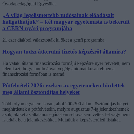
Óvodapedagógiai Egyesület.
„A világ legelismertebb tudósainak előadásait
hallgathatjuk” – két magyar egyetemista is bekerült
a CERN nyári programjába
21 ezer diákból választották ki őket a genfi programba.
Hogyan tudsz átkerülni fizetős képzésről államira?
Ha valaki állami finanszírozási formájú képzésre nyer felvételt, nem
jelenti azt, hogy tanulmányai végéig automatikusan ebben a
finanszírozási formában is marad.
Pótfelvételi 2026: ezeken az egyetemeken hirdettek
meg állami ösztöndíjas helyeket
Több olyan egyetem is van, ahol 200-300 állami ösztöndíjas helyet
meghirdettek a pótfelvételin, melyre augusztus 7-ig jelentkezhetnek
azok, akiket az általános eljárásban sehova sem vettek fel vagy nem
is adták be a jelentkezésüket. Mutatjuk a képzésterületi listákat.