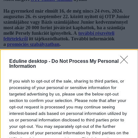
Ha gyermeked már elmúlt 16, de még nincs 24 éves, 2024.
augusztus 26. és szeptember 22. között nyitott új OTP Junior
számlájához vagy Bázis számlájához Junior kedvezménnyel
most akár 20 000 forint jóváírást kaphattok, ha a számlája
mellé Persely funkciót igényeltek. A
további részvételi
feltételekről
itt tájékozódhattok. További információk
a
promóciós szabályzatban
.
Hogyan lehet bankszámlát nyitni?
Eduline desktop -
Do Not Process My Personal
Information
A számlanyitáshoz már nem feltétlen szükséges a személyes jelenlét
a bankfiókban; meg lehet csinálni online, például az OTP Bank
If you wish to opt-out of the sale, sharing to third parties, or
esetében videóbankban, videóhíváson keresztül egy ügyintéző
processing of your personal or sensitive information for
segítségével, aki segít az azonosításban.
targeted advertising by us, please use the below opt-out
A legtöbb bank esetében három dokumentumra van szükség,
section to confirm your selection. Please note that after your
mégpedig a
opt-out request is processed you may continue seeing
interest-based ads based on personal information utilized by
személyazonosító igazolványra, és
us or personal information disclosed to third parties prior to
lakcímkártyára.
your opt-out. You may separately opt-out of the further
disclosure of your personal information by third parties on the
Ezeket akkor is be kell mutatni, ha a számlanyitás bankfiókban