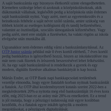
A saját bankszámla egy bizonyos életkortól szinte elengedhetetlen.
Kiemelten szüksége lehet rá azoknak a középiskolásoknak, akik
diákmunkát vállalnak, legkésőbb pedig a középiskola után érdemes
saját bankszámlát nyitni. Vagy azért, mert az egyetemkezdés és a
beiratkozás feltétele a saját névre szóló számla, amire szükség van
többek között az esetleges kollégiumi díj és tandíj befizetéséhez,
valamint az ösztöndíjak, szociális támogatások kifizetéséhez. Vagy
pedig azért, mert erre utalják a fizetéseket, ha valaki rögtön az iskola
elvégzése után munkába áll.
Ugyanakkor nem érdemes eddig várni a bankszámlanyitással. Az
OTP Junior számla
például már 0 éves kortól elérhető, 7 éves kortól
pedig bankkártya is igényelhető hozzá, hiszen az iskolakezdésre ma
már nem csak füzetek és írószerek beszerzésével lehet felkészülni.
Jó, ha egy saját bankszámlával is rendelkezik a gyerek és egy
modern, digitális fizetésre alkalmas bankkártyát is kap hozzá.
Máriás Endre, az OTP Bank napi bankkapcsolati területének
vezetője elmondta, hogy egyre fiatalabb korban nyitnak bankszámlát
a fiatalok. Az OTP által kezdeményezett kutatás szerint 2022-ben a
megkérdezettek 20%-a nyitotta meg első bankszámláját 16 éves kora
előtt, míg 2023-ban ez az arány már 28%-ra emelkedett. Ez a trend
is jól mutatja, hogy a pénzügyi tudatosság már egyre korábban
kezdődik, és a fiatalok egyre inkább igénylik a modern
megoldásokat, a pénzügyek digitalizálását.