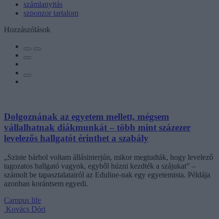
számlanyitás
szponzor tartalom
Hozzászólások
Dolgoznának az egyetem mellett, mégsem
vállalhatnak diákmunkát – több mint százezer
levelezős hallgatót érinthet a szabály
„Szinte bárhol voltam állásinterjún, mikor megtudták, hogy levelező
tagozatos hallgató vagyok, egyből húzni kezdték a szájukat” –
számolt be tapasztalatairól az Eduline-nak egy egyetemista. Példája
azonban korántsem egyedi.
Campus life
Kovács Dóri