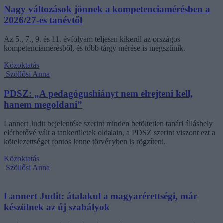
Nagy változások jönnek a kompetenciamérésben a
2026/27-es tanévtől
Az 5., 7., 9. és 11. évfolyam teljesen kikerül az országos
kompetenciamérésből, és több tárgy mérése is megszűnik.
Közoktatás
Szöllősi Anna
PDSZ: „A pedagógushiányt nem elrejteni kell,
hanem megoldani”
Lannert Judit bejelentése szerint minden betöltetlen tanári álláshely
elérhetővé vált a tankerületek oldalain, a PDSZ szerint viszont ezt a
kötelezettséget fontos lenne törvényben is rögzíteni.
Közoktatás
Szöllősi Anna
Lannert Judit: átalakul a magyarérettségi, már
készülnek az új szabályok