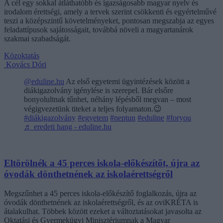
A cél egy sokkal átláthatóbb és igazságosabb magyar nyelv és
irodalom érettségi, amely a tervek szerint csökkenti és egyértelművé
teszi a középszintű követelményeket, pontosan megszabja az egyes
feladattípusok sajátosságait, továbbá növeli a magyartanárok
szakmai szabadságát.
Közoktatás
Kovács Dóri
@eduline.hu
Az első egyetemi ügyintézések között a
diákigazolvány igénylése is szerepel. Bár elsőre
bonyolultnak tűnhet, néhány lépésből megvan – most
végigvezetünk titeket a teljes folyamaton.😉
#diákigazolvány
#egyetem
#neptun
#eduline
#foryou
♬ eredeti hang - eduline.hu
Eltörölnék a 45 perces iskola-előkészítőt, újra az
óvodák dönthetnének az iskolaérettségről
Megszűnhet a 45 perces iskola-előkészítő foglalkozás, újra az
óvodák dönthetnének az iskolaérettségről, és az oviKRÉTA is
átalakulhat. Többek között ezeket a változtatásokat javasolta az
Oktatási és Gyermekügyi Minisztériumnak a Magyar