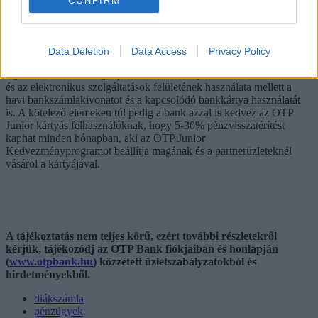
CONFIRM
Shutterstock
Data Deletion
Data Access
Privacy Policy
Egészen 24 éves korig díjmentesen biztosítják a havi számlavezetés
és az elektronikus szolgáltatások felületének használata mellett a
havi bankszámlakivonatot és a kapcsolódó bankkártya használatát
is. A kötelező elemeken túl pedig a bank azzal is kedvez az OTP
Junior kártyás felhasználóknak, hogy 5-30% pénzvisszatérítést
kaphat minden hónapban, aki az OTP Junior
Kedvezményprogramot beállítja magának és a partnerüzleteknél
vásárol a kártyájával.
A tájékoztatás nem teljes körű, ezért további részletekről
kérjük, tájékozódj az OTP Bank fiókjaiban és honlapján
(
www.otpbank.hu
) közzétett üzletszabályzatokból és
hirdetményekből.
diákszámla
pénzügyek