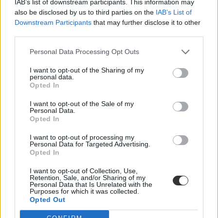
IAB’s list of downstream participants. This information may
történik, és akkor is, ha videóhívásban vagy applikációban.
also be disclosed by us to third parties on the
IAB’s List of
A számlanyitás díjmentes , és a diákok számára számos előnnyel jár.
Downstream Participants
that may further disclose it to other
third parties.
Például?
Personal Data Processing Opt Outs
Az OTP Junior bankszámla előnyei közé tartozik, hogy 24 éves kor
alatt 0 forint a számlavezetés díja. Emellett, ha a gyerek fizetési
I want to opt-out of the Sharing of my
kérelmet küld a szüleinek, akkor könnyen és gyorsan kérhet átutalást
personal data.
tőlük, méghozzá díjmentesen. A Számlabontó funkció pedig
Opted In
lehetővé teszi, hogy egy barátokkal közösen fizetett ebéd árát
szétosszák a résztvevők között, és a rájuk eső részt szintén fizetési
I want to opt-out of the Sale of my
kérelemmel bekérjék tőlük.
Personal Data.
Opted In
Előny lehet mindezek mellett az is, hogy országszerte számos
bankfiók és ATM található. Ha tehát valamilyen kérdés, esetleg
I want to opt-out of processing my
probléma akad, ami miatt személyesen kell bemenni a bankfiókba,
Personal Data for Targeted Advertising.
közel van a szakértői segítség. Ha pedig hirtelen készpénzre lenne
Opted In
szükség, az OTP Bank fiók- és ATM-keresőjével könnyen meg lehet
találni a legközelebbit.
I want to opt-out of Collection, Use,
Retention, Sale, and/or Sharing of my
Ez azért is fontos, mert a jelenleg érvényben lévő szabályok szerint
Personal Data that Is Unrelated with the
Purposes for which it was collected.
havi két alkalommal, maximum 150 ezer forintig ingyenesen lehet
Opted Out
pénzt felvenni bármelyik ATM-ből a szükséges nyilatkozat
megtétele után.