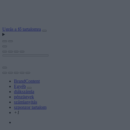
Ugrás a fő tartalomra
BrandContent
Egyéb
diákszámla
pénzügyek
számlanyitás
szponzor tartalom
+1