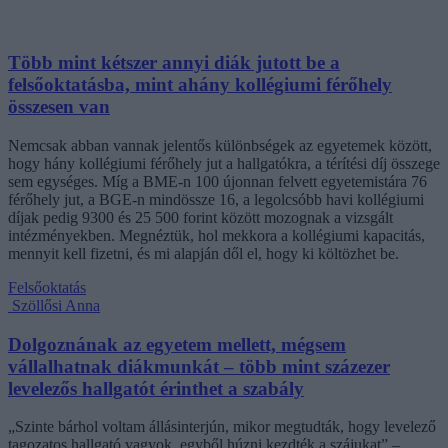
Több mint kétszer annyi diák jutott be a
felsőoktatásba, mint ahány kollégiumi férőhely
összesen van
Nemcsak abban vannak jelentős különbségek az egyetemek között,
hogy hány kollégiumi férőhely jut a hallgatókra, a térítési díj összege
sem egységes. Míg a BME-n 100 újonnan felvett egyetemistára 76
férőhely jut, a BGE-n mindössze 16, a legolcsóbb havi kollégiumi
díjak pedig 9300 és 25 500 forint között mozognak a vizsgált
intézményekben. Megnéztük, hol mekkora a kollégiumi kapacitás,
mennyit kell fizetni, és mi alapján dől el, hogy ki költözhet be.
Felsőoktatás
Szöllősi Anna
Dolgoznának az egyetem mellett, mégsem
vállalhatnak diákmunkát – több mint százezer
levelezős hallgatót érinthet a szabály
„Szinte bárhol voltam állásinterjún, mikor megtudták, hogy levelező
tagozatos hallgató vagyok, egyből húzni kezdték a szájukat” –