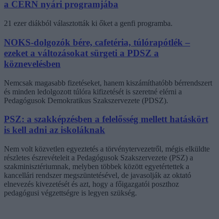
a CERN nyári programjába
21 ezer diákból választották ki őket a genfi programba.
NOKS-dolgozók bére, cafetéria, túlórapótlék –
ezeket a változásokat sürgeti a PDSZ a
köznevelésben
Nemcsak magasabb fizetéseket, hanem kiszámíthatóbb bérrendszert
és minden ledolgozott túlóra kifizetését is szeretné elérni a
Pedagógusok Demokratikus Szakszervezete (PDSZ).
PSZ: a szakképzésben a felelősség mellett hatáskört
is kell adni az iskoláknak
Nem volt közvetlen egyeztetés a törvénytervezetről, mégis elküldte
részletes észrevételeit a Pedagógusok Szakszervezete (PSZ) a
szakminisztériumnak, melyben többek között egyetértettek a
kancellári rendszer megszüntetésével, de javasolják az oktató
elnevezés kivezetését és azt, hogy a főigazgatói poszthoz
pedagógusi végzettségre is legyen szükség.