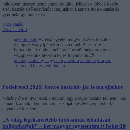
miközben megszüntetné annak politikai jellegét – többek között
erről beszélt első televíziós interjújában Lannert Judit oktatási és
gyermekügyi miniszter.
Közoktatás
Kovács Dóri
@eduline.hu
Az első egyetemi ügyintézések között a
diákigazolvány igénylése is szerepel. Bár elsőre
bonyolultnak tűnhet, néhány lépésből megvan – most
végigvezetünk titeket a teljes folyamaton.😉
#diákigazolvány
#egyetem
#neptun
#eduline
#foryou
♬ eredeti hang - eduline.hu
Pótfelvételi 2026: fontos határidő jár le ma éjfélkor
Néhány óra múlva bezár a felvi.hu egyik legfontosabb felülete – aki
lemarad, annak idén már nem lesz újabb esélye szeptemberben
egyetemet kezdeni.
„A világ legelismertebb tudósainak előadásait
hallgathatjuk” – két magyar egyetemista is bekerült