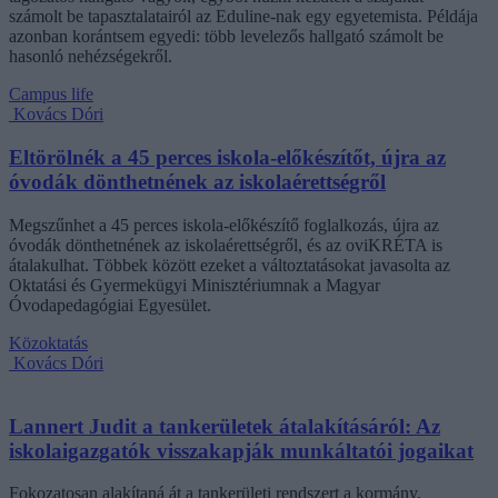
számolt be tapasztalatairól az Eduline-nak egy egyetemista. Példája
azonban korántsem egyedi: több levelezős hallgató számolt be
hasonló nehézségekről.
Campus life
Kovács Dóri
Eltörölnék a 45 perces iskola-előkészítőt, újra az
óvodák dönthetnének az iskolaérettségről
Megszűnhet a 45 perces iskola-előkészítő foglalkozás, újra az
óvodák dönthetnének az iskolaérettségről, és az oviKRÉTA is
átalakulhat. Többek között ezeket a változtatásokat javasolta az
Oktatási és Gyermekügyi Minisztériumnak a Magyar
Óvodapedagógiai Egyesület.
Közoktatás
Kovács Dóri
Lannert Judit a tankerületek átalakításáról: Az
iskolaigazgatók visszakapják munkáltatói jogaikat
Fokozatosan alakítaná át a tankerületi rendszert a kormány,