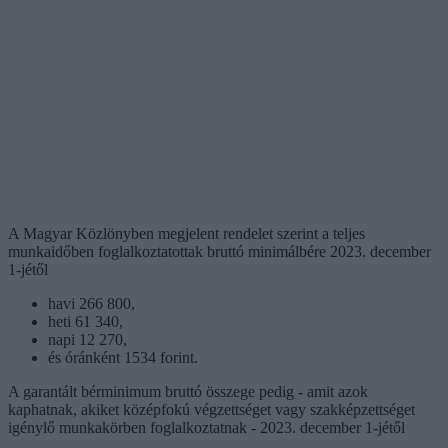
A Magyar Közlönyben megjelent rendelet szerint a teljes
munkaidőben foglalkoztatottak bruttó minimálbére 2023. december
1-jétől
havi 266 800,
heti 61 340,
napi 12 270,
és óránként 1534 forint.
A garantált bérminimum bruttó összege pedig - amit azok
kaphatnak, akiket középfokú végzettséget vagy szakképzettséget
igénylő munkakörben foglalkoztatnak - 2023. december 1-jétől