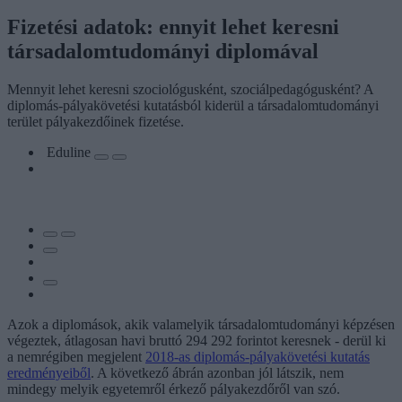
Fizetési adatok: ennyit lehet keresni
társadalomtudományi diplomával
Mennyit lehet keresni szociológusként, szociálpedagógusként? A
diplomás-pályakövetési kutatásból kiderül a társadalomtudományi
terület pályakezdőinek fizetése.
Eduline
Azok a diplomások, akik valamelyik társadalomtudományi képzésen
végeztek, átlagosan havi bruttó 294 292 forintot keresnek - derül ki
a nemrégiben megjelent
2018-as diplomás-pályakövetési kutatás
eredményeiből
. A következő ábrán azonban jól látszik, nem
mindegy melyik egyetemről érkező pályakezdőről van szó.