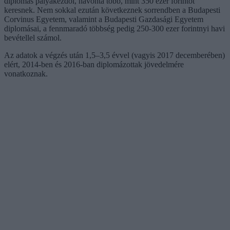
diplomás pályakezdői, havonta több, mint 350 ezer forintot
keresnek. Nem sokkal ezután következnek sorrendben a Budapesti
Corvinus Egyetem, valamint a Budapesti Gazdasági Egyetem
diplomásai, a fennmaradó többség pedig 250-300 ezer forintnyi havi
bevétellel számol.
Az adatok a végzés után 1,5–3,5 évvel (vagyis 2017 decemberében)
elért, 2014-ben és 2016-ban diplomázottak jövedelmére
vonatkoznak.