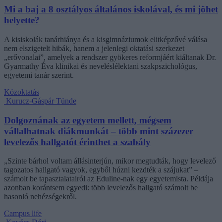
Mi a baj a 8 osztályos általános iskolával, és mi jöhet
helyette?
A kisiskolák tanárhiánya és a kisgimnáziumok elitképzővé válása
nem elszigetelt hibák, hanem a jelenlegi oktatási szerkezet
„erővonalai”, amelyek a rendszer gyökeres reformjáért kiáltanak Dr.
Gyarmathy Éva klinikai és neveléslélektani szakpszichológus,
egyetemi tanár szerint.
Közoktatás
Kurucz-Gáspár Tünde
Dolgoznának az egyetem mellett, mégsem
vállalhatnak diákmunkát – több mint százezer
levelezős hallgatót érinthet a szabály
„Szinte bárhol voltam állásinterjún, mikor megtudták, hogy levelező
tagozatos hallgató vagyok, egyből húzni kezdték a szájukat” –
számolt be tapasztalatairól az Eduline-nak egy egyetemista. Példája
azonban korántsem egyedi: több levelezős hallgató számolt be
hasonló nehézségekről.
Campus life