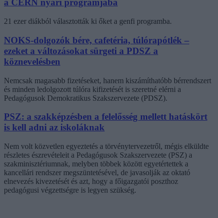
a CERN nyári programjába
21 ezer diákból választották ki őket a genfi programba.
NOKS-dolgozók bére, cafetéria, túlórapótlék –
ezeket a változásokat sürgeti a PDSZ a
köznevelésben
Nemcsak magasabb fizetéseket, hanem kiszámíthatóbb bérrendszert
és minden ledolgozott túlóra kifizetését is szeretné elérni a
Pedagógusok Demokratikus Szakszervezete (PDSZ).
PSZ: a szakképzésben a felelősség mellett hatáskört
is kell adni az iskoláknak
Nem volt közvetlen egyeztetés a törvénytervezetről, mégis elküldte
részletes észrevételeit a Pedagógusok Szakszervezete (PSZ) a
szakminisztériumnak, melyben többek között egyetértettek a
kancellári rendszer megszüntetésével, de javasolják az oktató
elnevezés kivezetését és azt, hogy a főigazgatói poszthoz
pedagógusi végzettségre is legyen szükség.