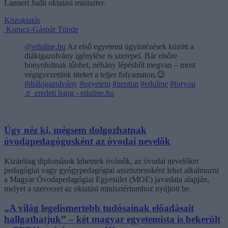
Lannert Judit oktatási miniszter.
Közoktatás
Kurucz-Gáspár Tünde
@eduline.hu
Az első egyetemi ügyintézések között a
diákigazolvány igénylése is szerepel. Bár elsőre
bonyolultnak tűnhet, néhány lépésből megvan – most
végigvezetünk titeket a teljes folyamaton.😉
#diákigazolvány
#egyetem
#neptun
#eduline
#foryou
♬ eredeti hang - eduline.hu
Úgy néz ki, mégsem dolgozhatnak
óvodapedagógusként az óvodai nevelők
Kizárólag diplomások lehetnek óvónők, az óvodai nevelőket
pedagógiai vagy gyógypedagógiai asszisztensként lehet alkalmazni
a Magyar Óvodapedagógiai Egyesület (MOE) javaslata alapján,
melyet a szervezet az oktatási minisztériumhoz nyújtott be.
„A világ legelismertebb tudósainak előadásait
hallgathatjuk” – két magyar egyetemista is bekerült