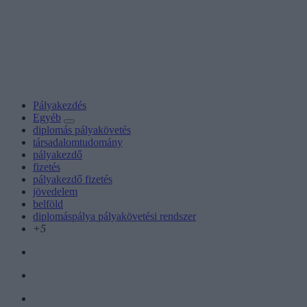
Pályakezdés
Egyéb
diplomás pályakövetés
társadalomtudomány
pályakezdő
fizetés
pályakezdő fizetés
jövedelem
belföld
diplomáspálya pályakövetési rendszer
+5