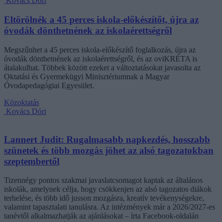
Kovács Dóri
Eltörölnék a 45 perces iskola-előkészítőt, újra az
óvodák dönthetnének az iskolaérettségről
Megszűnhet a 45 perces iskola-előkészítő foglalkozás, újra az
óvodák dönthetnének az iskolaérettségről, és az oviKRÉTA is
átalakulhat. Többek között ezeket a változtatásokat javasolta az
Oktatási és Gyermekügyi Minisztériumnak a Magyar
Óvodapedagógiai Egyesület.
Közoktatás
Kovács Dóri
Lannert Judit: Rugalmasabb napkezdés, hosszabb
szünetek és több mozgás jöhet az alsó tagozatokban
szeptembertől
Tizennégy pontos szakmai javaslatcsomagot kaptak az általános
iskolák, amelynek célja, hogy csökkenjen az alsó tagozatos diákok
terhelése, és több idő jusson mozgásra, kreatív tevékenységekre,
valamint tapasztalati tanulásra. Az intézmények már a 2026/2027-es
tanévtől alkalmazhatják az ajánlásokat – írta Facebook-oldalán