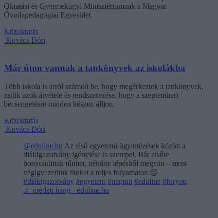
Oktatási és Gyermekügyi Minisztériumnak a Magyar
Óvodapedagógiai Egyesület.
Közoktatás
Kovács Dóri
Már úton vannak a tankönyvek az iskolákba
Több iskola is arról számolt be, hogy megérkeztek a tankönyvek,
zajlik azok átvétele és rendszerezése, hogy a szeptemberi
becsengetésre minden készen álljon.
Közoktatás
Kovács Dóri
@eduline.hu
Az első egyetemi ügyintézések között a
diákigazolvány igénylése is szerepel. Bár elsőre
bonyolultnak tűnhet, néhány lépésből megvan – most
végigvezetünk titeket a teljes folyamaton.😉
#diákigazolvány
#egyetem
#neptun
#eduline
#foryou
♬ eredeti hang - eduline.hu