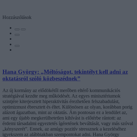
Hozzászólások
Hana György: „Méltóságot, tekintélyt kell adni az
oktatásról szóló közbeszédnek”
Az új kormány az elődökétől merőben eltérő kommunikációs
stratégiával kezdte meg működését. Az egyes minisztériumok
szintjére kiterjesztett hiperaktivitás érezhetően felszabadulást,
optimizmust ébresztett és éltet. Különösen az olyan, korábban porig
alázott ágazatban, mint az oktatás. Ám pontosan ez a lendület az,
ami egy újabb megkerülhetetlen kihívást is előtérbe rántott: az
érdemi társadalmi egyeztetés ígéretének beváltását, vagy más szóval
„kényszerét”. Ennek, az amúgy pozitív stressznek a kezeléséhez
igyekszem az alábbiakban szempontokat adni. Hana György