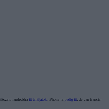
áltozatot androidra
itt találjátok
, iPhone-ra
pedig itt
, de van francia-