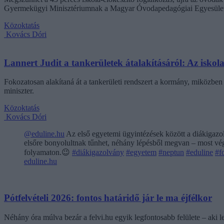
Gyermekügyi Minisztériumnak a Magyar Óvodapedagógiai Egyesület
Közoktatás
Kovács Dóri
Lannert Judit a tankerületek átalakításáról: Az isko
Fokozatosan alakítaná át a tankerületi rendszert a kormány, miközben m
miniszter.
Közoktatás
Kovács Dóri
@eduline.hu
Az első egyetemi ügyintézések között a diákigazol
elsőre bonyolultnak tűnhet, néhány lépésből megvan – most végi
folyamaton.😉
#diákigazolvány
#egyetem
#neptun
#eduline
#f
eduline.hu
Pótfelvételi 2026: fontos határidő jár le ma éjfélkor
Néhány óra múlva bezár a felvi.hu egyik legfontosabb felülete – aki