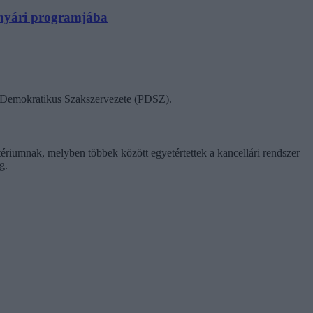
N nyári programjába
ok Demokratikus Szakszervezete (PDSZ).
tériumnak, melyben többek között egyetértettek a kancellári rendszer
g.