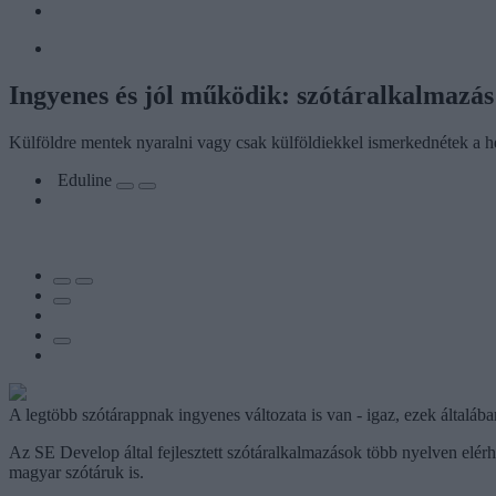
Ingyenes és jól működik: szótáralkalmazás
Külföldre mentek nyaralni vagy csak külföldiekkel ismerkednétek a hét
Eduline
A legtöbb szótárappnak ingyenes változata is van - igaz, ezek általáb
Az SE Develop által fejlesztett szótáralkalmazások több nyelven elérh
magyar szótáruk is.