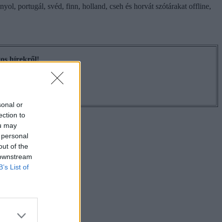
, portugál, svéd, finn, holland, cseh és horvát szótárakat offline,
os hírekről!
sonal or
ection to
ou may
 personal
out of the
 downstream
B’s List of