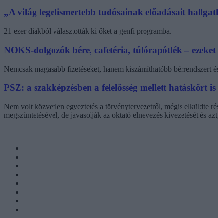
„A világ legelismertebb tudósainak előadásait hallg
21 ezer diákból választották ki őket a genfi programba.
NOKS-dolgozók bére, cafetéria, túlórapótlék – ezeket
Nemcsak magasabb fizetéseket, hanem kiszámíthatóbb bérrendszert és 
PSZ: a szakképzésben a felelősség mellett hatáskört is
Nem volt közvetlen egyeztetés a törvénytervezetről, mégis elküldte r
megszüntetésével, de javasolják az oktató elnevezés kivezetését és az