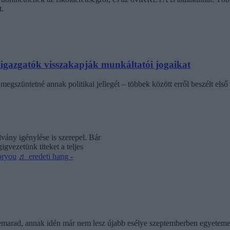
.
laigazgatók visszakapják munkáltatói jogaikat
egszüntetné annak politikai jellegét – többek között erről beszélt első 
vány igénylése is szerepel. Bár
gvezetünk titeket a teljes
oryou
♬ eredeti hang -
 lemarad, annak idén már nem lesz újabb esélye szeptemberben egyeteme