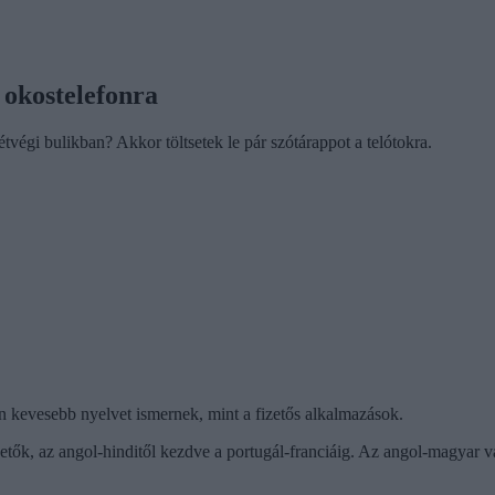
 okostelefonra
végi bulikban? Akkor töltsetek le pár szótárappot a telótokra.
an kevesebb nyelvet ismernek, mint a fizetős alkalmazások.
etők, az angol-hinditől kezdve a portugál-franciáig. Az angol-magyar v