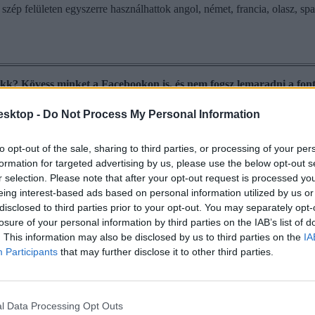
felületen egyszerre használhattok angol, német, francia, olasz, spanyol
cikk? Kövess minket a Facebookon is, és nem fogsz lemaradni a font
esktop -
Do Not Process My Personal Information
to opt-out of the sale, sharing to third parties, or processing of your per
formation for targeted advertising by us, please use the below opt-out s
r selection. Please note that after your opt-out request is processed y
eing interest-based ads based on personal information utilized by us or
disclosed to third parties prior to your opt-out. You may separately opt-
losure of your personal information by third parties on the IAB’s list of
. This information may also be disclosed by us to third parties on the
IA
Participants
that may further disclose it to other third parties.
l Data Processing Opt Outs