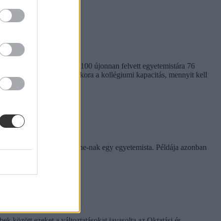
em egységes. Míg a BME-n 100 újonnan felvett egyetemistára 76
kben. Megnéztük, hol mekkora a kollégiumi kapacitás, mennyit kell
rinthet a szabály
e tapasztalatairól az Eduline-nak egy egyetemista. Példája azonban
k között ezeket a változtatásokat javasolta az Oktatási és