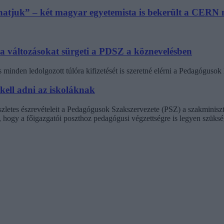
athatjuk” – két magyar egyetemista is bekerült a CER
 a változásokat sürgeti a PDSZ a köznevelésben
minden ledolgozott túlóra kifizetését is szeretné elérni a Pedagógus
 kell adni az iskoláknak
észletes észrevételeit a Pedagógusok Szakszervezete (PSZ) a szakminisz
t, hogy a főigazgatói poszthoz pedagógusi végzettségre is legyen szüksé