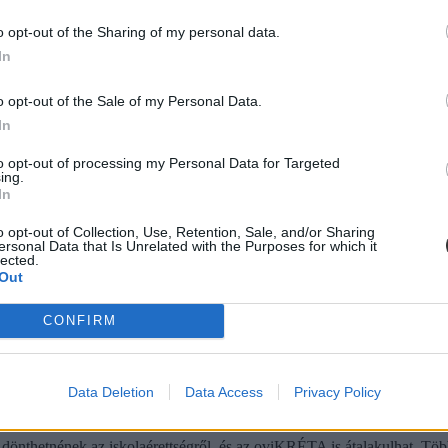
o opt-out of the Sharing of my personal data.
In
ba, mint ahány kollégiumi férőhely összesen van
o opt-out of the Sale of my Personal Data.
In
 hány kollégiumi férőhely jut a hallgatókra, a térítési díj összege s
jak pedig 9300 és 25 500 forint között mozognak a vizsgált intézménye
to opt-out of processing my Personal Data for Targeted
ing.
In
o opt-out of Collection, Use, Retention, Sale, and/or Sharing
ersonal Data that Is Unrelated with the Purposes for which it
diákmunkát – több mint százezer levelezős hallgatót é
lected.
Out
agozatos hallgató vagyok, egyből húzni kezdték a szájukat” – számolt b
gekről.
CONFIRM
Data Deletion
Data Access
Privacy Policy
dák dönthetnének az iskolaérettségről
dönthetnének az iskolaérettségről, és az oviKRÉTA is átalakulhat. Többe