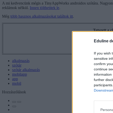
A mi kedvencünk mégis a TinyAppWorks androidos szótára. Nagyon szép 
reklámok nélkül.
Innen tölthetitek le
.
Még
több hasznos alkalmazásokat találtok itt
.
Tetszett a 
Eduline d
If you wish 
sensitive in
alkalmazás
confirm you
szótár
continue se
szótár alkalmazás
mobilapp
information 
app
further disc
mobil
participants
Downstream 
Hozzászólások
Persona