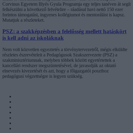
Corvinus Egyetem Illyés Gyula Programja egy teljes tanéven át segít
felkészülni a következő felvételire – ráadásul havi nettó 150 ezer
forintos támogatást, ingyenes kollégiumot és mentorálást is kapsz.
Mutatjuk a részleteket.
PSZ: a szakképzésben a felelősség mellett hatáskört
is kell adni az iskoláknak
Nem volt közvetlen egyeztetés a törvénytervezetről, mégis elküldte
részletes észrevételeit a Pedagógusok Szakszervezete (PSZ) a
szakminisztériumnak, melyben többek között egyetértettek a
kancellári rendszer megszüntetésével, de javasolják az oktató
elnevezés kivezetését és azt, hogy a főigazgatói poszthoz
pedagógusi végzettségre is legyen szükség.