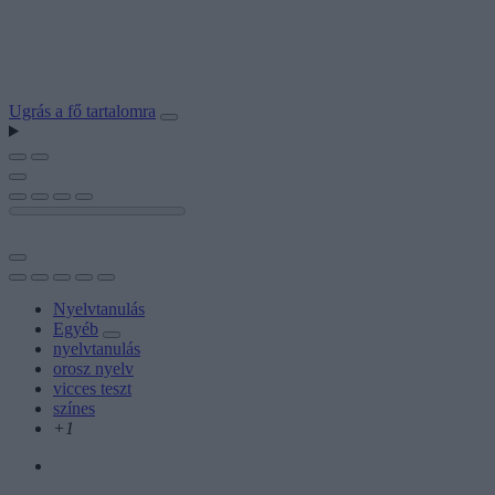
Ugrás a fő tartalomra
Nyelvtanulás
Egyéb
nyelvtanulás
orosz nyelv
vicces teszt
színes
+1