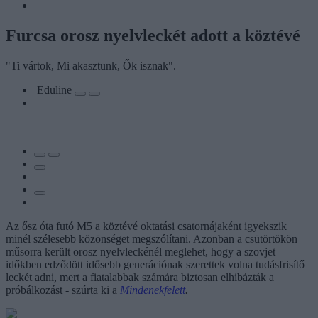
Furcsa orosz nyelvleckét adott a köztévé
"Ti vártok, Mi akasztunk, Ők isznak".
Eduline
Az ősz óta futó M5 a köztévé oktatási csatornájaként igyekszik
minél szélesebb közönséget megszólítani. Azonban a csütörtökön
műsorra került orosz nyelvleckénél meglehet, hogy a szovjet
időkben edződött idősebb generációnak szerettek volna tudásfrisítő
leckét adni, mert a fiatalabbak számára biztosan elhibázták a
próbálkozást - szúrta ki a
Mindenekfelett
.