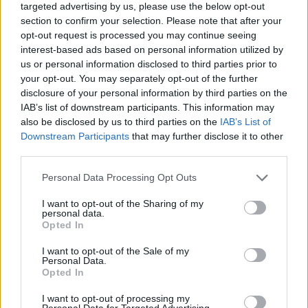
targeted advertising by us, please use the below opt-out
optimizmust ébresztett és éltet. Különösen az olyan, korábban porig
section to confirm your selection. Please note that after your
alázott ágazatban, mint az oktatás. Ám pontosan ez a lendület az,
opt-out request is processed you may continue seeing
ami egy újabb megkerülhetetlen kihívást is előtérbe rántott: az
érdemi társadalmi egyeztetés ígéretének beváltását, vagy más szóval
interest-based ads based on personal information utilized by
„kényszerét”. Ennek, az amúgy pozitív stressznek a kezeléséhez
us or personal information disclosed to third parties prior to
igyekszem az alábbiakban szempontokat adni. Hana György
your opt-out. You may separately opt-out of the further
humánökológus, közoktatási vezető véleménycikke.
disclosure of your personal information by third parties on the
IAB’s list of downstream participants. This information may
Közoktatás
Vendégszerző
also be disclosed by us to third parties on the
IAB’s List of
Downstream Participants
that may further disclose it to other
Dolgoznának az egyetem mellett, mégsem
third parties.
vállalhatnak diákmunkát – több mint százezer
levelezős hallgatót érinthet a szabály
Personal Data Processing Opt Outs
I want to opt-out of the Sharing of my
„Szinte bárhol voltam állásinterjún, mikor megtudták, hogy levelező
personal data.
tagozatos hallgató vagyok, egyből húzni kezdték a szájukat” –
Opted In
számolt be tapasztalatairól az Eduline-nak egy egyetemista. Példája
azonban korántsem egyedi: több levelezős hallgató számolt be
I want to opt-out of the Sale of my
hasonló nehézségekről.
Personal Data.
Opted In
Campus life
Kovács Dóri
I want to opt-out of processing my
Personal Data for Targeted Advertising.