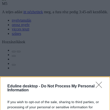
M5
A teljes adást
itt nézhetitek
meg, a fura rész pedig 3:45-nél kezdődik.
nyelvtanulás
orosz nyelv
vicces teszt
színes
Hozzászólások
Hana György: „Méltóságot, tekintélyt kell adni az
Eduline desktop -
Do Not Process My Personal
Information
oktatásról szóló közbeszédnek”
Az új kormány az elődökétől merőben eltérő kommunikációs
If you wish to opt-out of the sale, sharing to third parties, or
stratégiával kezdte meg működését. Az egyes minisztériumok
processing of your personal or sensitive information for
szintjére kiterjesztett hiperaktivitás érezhetően felszabadulást,