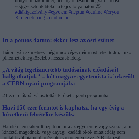
bonyolultnak tűnhet, néhány lépésből megvan – most
végigvezetünk titeket a teljes folyamaton.😉
#diákigazolvány
#egyetem
#neptun
#eduline
#foryou
♬ eredeti hang - eduline.hu
Itt a pontos dátum: ekkor lesz az őszi szünet
Bár a nyári szünetnek még nincs vége, már most lehet tudni, mikor
pihenhettek legközelebb hosszabb ideig.
„A világ legelismertebb tudósainak előadásait
hallgathatjuk” – két magyar egyetemista is bekerült
a CERN nyári programjába
21 ezer diákból választották ki őket a genfi programba.
Havi 150 ezer forintot is kaphatsz, ha egy évig a
következő felvételire készülsz
Ha idén nem sikerült bejutnod arra az egyetemre vagy szakra, amit
kinéztél magadnak, vagy anyagi, családi okok miatt eddig nem
tudtál továbbtanulni, még nincs minden veszve. A Budapesti