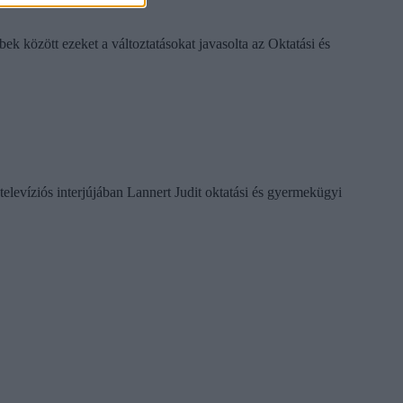
k között ezeket a változtatásokat javasolta az Oktatási és
televíziós interjújában Lannert Judit oktatási és gyermekügyi