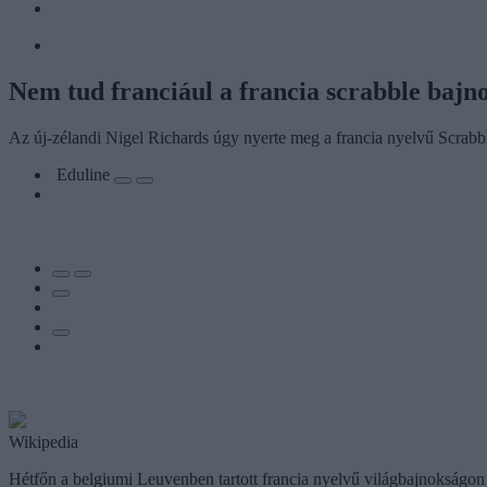
Nem tud franciául a francia scrabble bajn
Az új-zélandi Nigel Richards úgy nyerte meg a francia nyelvű Scrabb
Eduline
Wikipedia
Hétfőn a belgiumi Leuvenben tartott francia nyelvű világbajnokságon 