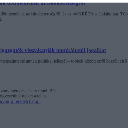
dák dönthetnének az iskolaérettségről
dönthetnének az iskolaérettségről, és az oviKRÉTA is átalakulhat. Többe
.
laigazgatók visszakapják munkáltatói jogaikat
egszüntetné annak politikai jellegét – többek között erről beszélt első 
vány igénylése is szerepel. Bár
gvezetünk titeket a teljes
oryou
♬ eredeti hang -