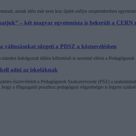
 lemarad, annak idén már nem lesz újabb esélye szeptemberben egyeteme
athatjuk” – két magyar egyetemista is bekerült a CER
 a változásokat sürgeti a PDSZ a köznevelésben
minden ledolgozott túlóra kifizetését is szeretné elérni a Pedagógus
 kell adni az iskoláknak
észletes észrevételeit a Pedagógusok Szakszervezete (PSZ) a szakminisz
t, hogy a főigazgatói poszthoz pedagógusi végzettségre is legyen szüksé