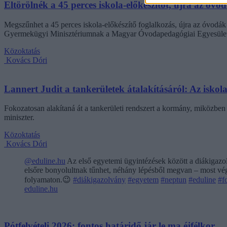
Eltörölnék a 45 perces iskola-előkészítőt, újra az óvo
Megszűnhet a 45 perces iskola-előkészítő foglalkozás, újra az óvodák 
Gyermekügyi Minisztériumnak a Magyar Óvodapedagógiai Egyesület
Közoktatás
Kovács Dóri
Lannert Judit a tankerületek átalakításáról: Az isko
Fokozatosan alakítaná át a tankerületi rendszert a kormány, miközben m
miniszter.
Közoktatás
Kovács Dóri
@eduline.hu
Az első egyetemi ügyintézések között a diákigazol
elsőre bonyolultnak tűnhet, néhány lépésből megvan – most végi
folyamaton.😉
#diákigazolvány
#egyetem
#neptun
#eduline
#f
eduline.hu
Pótfelvételi 2026: fontos határidő jár le ma éjfélkor