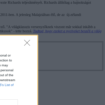
zte Richards teljesítményét. Richards állítólag a bajnokságot
 2011-ben. A jelenleg Malajziában élő, de az új-zélandi
yző. "A világklasszis versenyzőknek viszont már sokkal inkább a
ikusok" - tette hozzá.
Tudtad, hogy ezeket a nyelveket beszéli a világ
os hírekről!
sonal or
ection to
ou may
 personal
out of the
 downstream
B’s List of