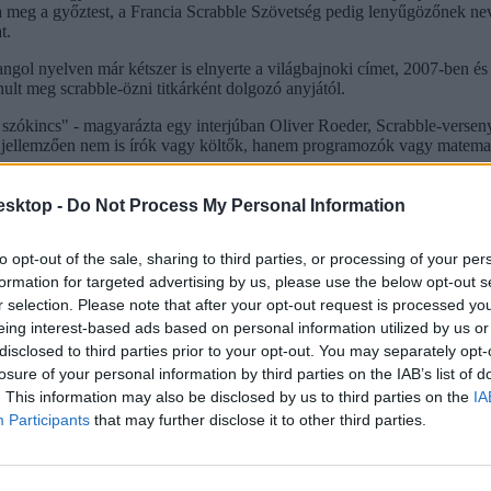
a meg a győztest, a Francia Scrabble Szövetség pedig lenyűgözőnek neve
t.
angol nyelven már kétszer is elnyerte a világbajnoki címet, 2007-ben és
nult meg scrabble-özni titkárként dolgozó anyjától.
a szókincs" - magyarázta egy interjúban Oliver Roeder, Scrabble-versen
k jellemzően nem is írók vagy költők, hanem programozók vagy matemat
esktop -
Do Not Process My Personal Information
cikk? Kövess minket a Facebookon is, és nem fogsz lemaradni a font
to opt-out of the sale, sharing to third parties, or processing of your per
formation for targeted advertising by us, please use the below opt-out s
r selection. Please note that after your opt-out request is processed y
eing interest-based ads based on personal information utilized by us or
disclosed to third parties prior to your opt-out. You may separately opt-
losure of your personal information by third parties on the IAB’s list of
. This information may also be disclosed by us to third parties on the
IA
Participants
that may further disclose it to other third parties.