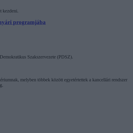
t kezdeni.
N nyári programjába
ok Demokratikus Szakszervezete (PDSZ).
tériumnak, melyben többek között egyetértettek a kancellári rendszer
g.