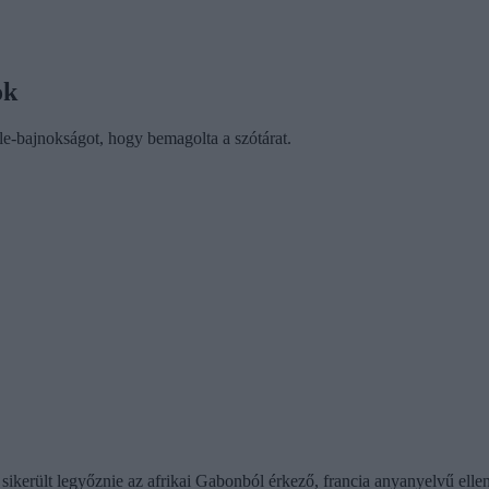
ok
le-bajnokságot, hogy bemagolta a szótárat.
sikerült legyőznie az afrikai Gabonból érkező, francia anyanyelvű ell