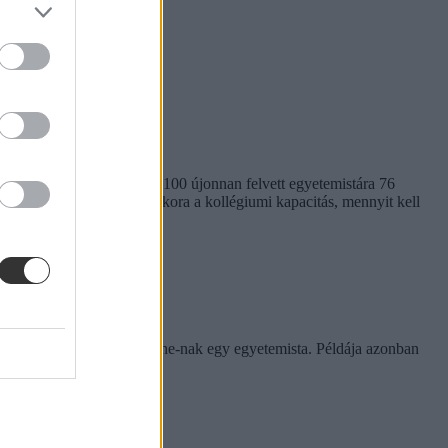
em egységes. Míg a BME-n 100 újonnan felvett egyetemistára 76
kben. Megnéztük, hol mekkora a kollégiumi kapacitás, mennyit kell
rinthet a szabály
e tapasztalatairól az Eduline-nak egy egyetemista. Példája azonban