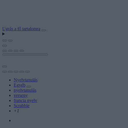
Ugrás a fő tartalomra
Nyelvtanulás
Egyéb
nyelvtanulás
verseny
francia nyelv
Scrabble
+1