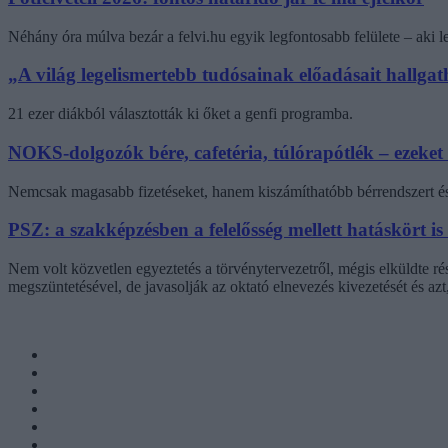
Néhány óra múlva bezár a felvi.hu egyik legfontosabb felülete – aki
„A világ legelismertebb tudósainak előadásait hallg
21 ezer diákból választották ki őket a genfi programba.
NOKS-dolgozók bére, cafetéria, túlórapótlék – ezeket
Nemcsak magasabb fizetéseket, hanem kiszámíthatóbb bérrendszert és 
PSZ: a szakképzésben a felelősség mellett hatáskört is
Nem volt közvetlen egyeztetés a törvénytervezetről, mégis elküldte r
megszüntetésével, de javasolják az oktató elnevezés kivezetését és az