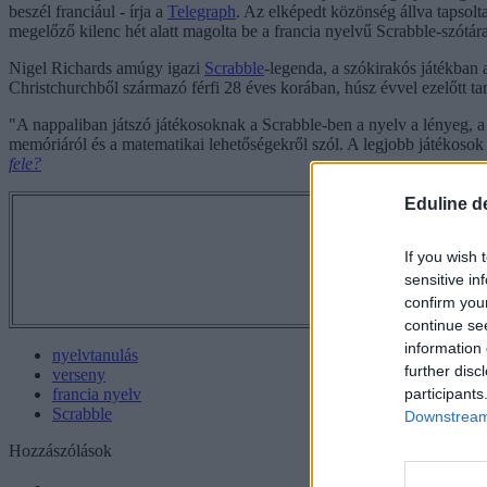
beszél franciául - írja a
Telegraph
. Az elképedt közönség állva tapsolt
megelőző kilenc hét alatt magolta be a francia nyelvű Scrabble-szótára
Nigel Richards amúgy igazi
Scrabble
-legenda, a szókirakós játékban 
Christchurchből származó férfi 28 éves korában, húsz évvel ezelőtt ta
"A nappaliban játszó játékosoknak a Scrabble-ben a nyelv a lényeg, 
memóriáról és a matematikai lehetőségekről szól. A legjobb játékoso
fele?
Eduline d
Tetszett a 
If you wish 
sensitive in
confirm you
continue se
information 
nyelvtanulás
further disc
verseny
participants
francia nyelv
Scrabble
Downstream 
Hozzászólások