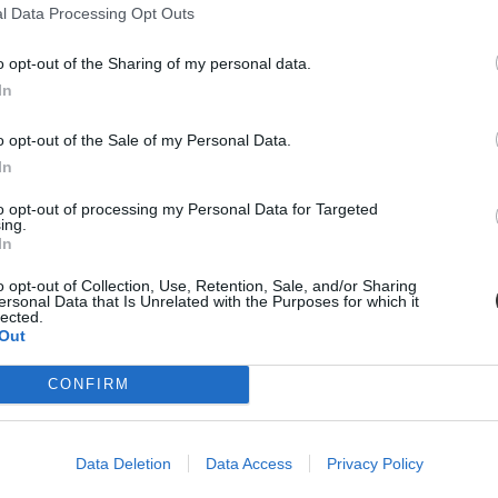
l Data Processing Opt Outs
o opt-out of the Sharing of my personal data.
In
o opt-out of the Sale of my Personal Data.
ba, mint ahány kollégiumi férőhely összesen van
In
 hány kollégiumi férőhely jut a hallgatókra, a térítési díj összege s
to opt-out of processing my Personal Data for Targeted
jak pedig 9300 és 25 500 forint között mozognak a vizsgált intézménye
ing.
In
o opt-out of Collection, Use, Retention, Sale, and/or Sharing
ersonal Data that Is Unrelated with the Purposes for which it
lected.
Out
diákmunkát – több mint százezer levelezős hallgatót é
CONFIRM
agozatos hallgató vagyok, egyből húzni kezdték a szájukat” – számolt b
gekről.
Data Deletion
Data Access
Privacy Policy