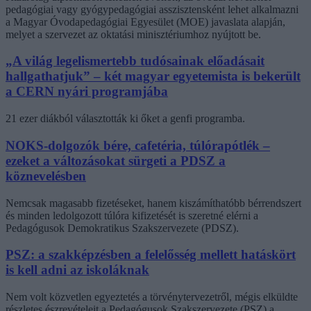
pedagógiai vagy gyógypedagógiai asszisztensként lehet alkalmazni
a Magyar Óvodapedagógiai Egyesület (MOE) javaslata alapján,
melyet a szervezet az oktatási minisztériumhoz nyújtott be.
„A világ legelismertebb tudósainak előadásait
hallgathatjuk” – két magyar egyetemista is bekerült
a CERN nyári programjába
21 ezer diákból választották ki őket a genfi programba.
NOKS-dolgozók bére, cafetéria, túlórapótlék –
ezeket a változásokat sürgeti a PDSZ a
köznevelésben
Nemcsak magasabb fizetéseket, hanem kiszámíthatóbb bérrendszert
és minden ledolgozott túlóra kifizetését is szeretné elérni a
Pedagógusok Demokratikus Szakszervezete (PDSZ).
PSZ: a szakképzésben a felelősség mellett hatáskört
is kell adni az iskoláknak
Nem volt közvetlen egyeztetés a törvénytervezetről, mégis elküldte
részletes észrevételeit a Pedagógusok Szakszervezete (PSZ) a