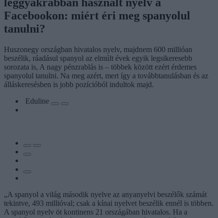
leggyakrabban használt nyelv a
Facebookon: miért éri meg spanyolul
tanulni?
Huszonegy országban hivatalos nyelv, majdnem 600 millióan
beszélik, ráadásul spanyol az elmúlt évek egyik legsikeresebb
sorozata is, A nagy pénzrablás is – többek között ezért érdemes
spanyolul tanulni. Na meg azért, mert így a továbbtanulásban és az
álláskeresésben is jobb pozícióból indultok majd.
Eduline
„A spanyol a világ második nyelve az anyanyelvi beszélők számát
tekintve, 493 millióval; csak a kínai nyelvet beszélik ennél is többen.
A spanyol nyelv öt kontinens 21 országában hivatalos. Ha a