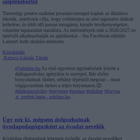
szeptembertől
Tizennégy pontos szakmai javaslatcsomagot kaptak az általános
iskolák, amelynek célja, hogy csökkenjen az alsó tagozatos diákok
terhelése, és több idő jusson mozgásra, kreatív tevékenységekre,
valamint tapasztalati tanulásra. Az intézmények már a 2026/2027-es
tanévtől alkalmazhatják az ajánlásokat – írta Facebook-oldalán
Lannert Judit oktatási miniszter.
Közoktatás
Kurucz-Gáspár Tünde
@eduline.hu
Az első egyetemi ügyintézések között a
diákigazolvány igénylése is szerepel. Bár elsőre
bonyolultnak tűnhet, néhány lépésből megvan – most
végigvezetünk titeket a teljes folyamaton.😉
#diákigazolvány
#egyetem
#neptun
#eduline
#foryou
♬ eredeti hang - eduline.hu
Úgy néz ki, mégsem dolgozhatnak
óvodapedagógusként az óvodai nevelők
Kizárólag diplomások lehetnek óvónők, az óvodai nevelőket