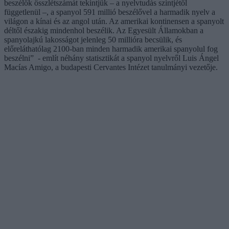
beszélők összlétszámát tekintjük – a nyelvtudás szintjétől
függetlenül –, a spanyol 591 millió beszélővel a harmadik nyelv a
világon a kínai és az angol után. Az amerikai kontinensen a spanyolt
déltől északig mindenhol beszélik. Az Egyesült Államokban a
spanyolajkú lakosságot jelenleg 50 millióra becsülik, és
előreláthatólag 2100-ban minden harmadik amerikai spanyolul fog
beszélni” - említ néhány statisztikát a spanyol nyelvről Luis Ángel
Macías Amigo, a budapesti Cervantes Intézet tanulmányi vezetője.