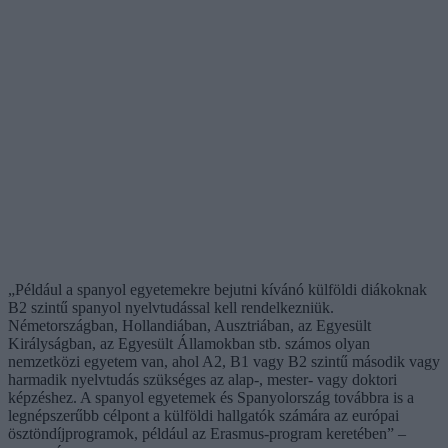
„Például a spanyol egyetemekre bejutni kívánó külföldi diákoknak
B2 szintű spanyol nyelvtudással kell rendelkezniük.
Németországban, Hollandiában, Ausztriában, az Egyesült
Királyságban, az Egyesült Államokban stb. számos olyan
nemzetközi egyetem van, ahol A2, B1 vagy B2 szintű második vagy
harmadik nyelvtudás szükséges az alap-, mester- vagy doktori
képzéshez. A spanyol egyetemek és Spanyolország továbbra is a
legnépszerűbb célpont a külföldi hallgatók számára az európai
ösztöndíjprogramok, például az Erasmus-program keretében” –