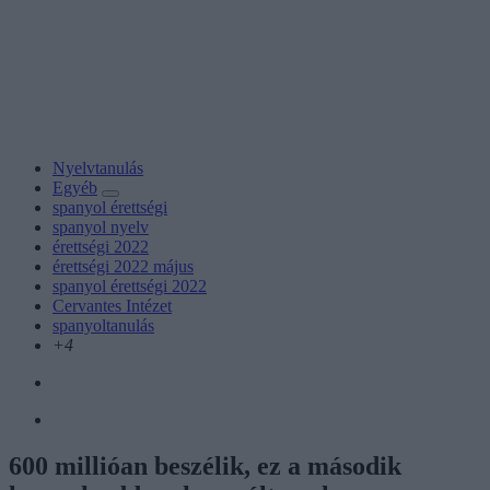
Nyelvtanulás
Egyéb
spanyol érettségi
spanyol nyelv
érettségi 2022
érettségi 2022 május
spanyol érettségi 2022
Cervantes Intézet
spanyoltanulás
+4
600 millióan beszélik, ez a második