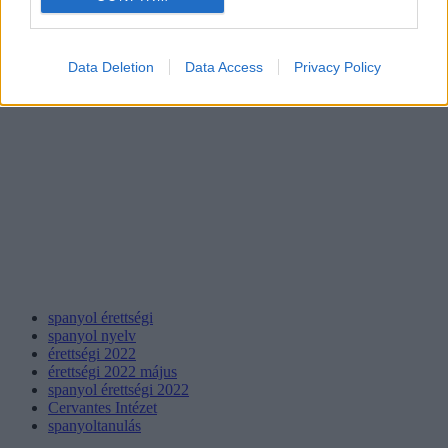
Data Deletion
Data Access
Privacy Policy
spanyol érettségi
spanyol nyelv
érettségi 2022
érettségi 2022 május
spanyol érettségi 2022
Cervantes Intézet
spanyoltanulás