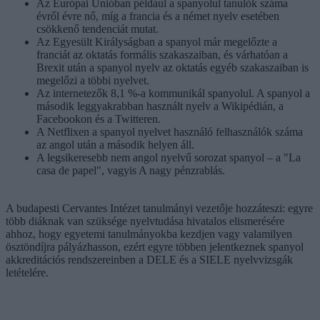
Az Európai Unióban például a spanyolul tanulók száma
évről évre nő, míg a francia és a német nyelv esetében
csökkenő tendenciát mutat.
Az Egyesült Királyságban a spanyol már megelőzte a
franciát az oktatás formális szakaszaiban, és várhatóan a
Brexit után a spanyol nyelv az oktatás egyéb szakaszaiban is
megelőzi a többi nyelvet.
Az internetezők 8,1 %-a kommunikál spanyolul. A spanyol a
második leggyakrabban használt nyelv a Wikipédián, a
Facebookon és a Twitteren.
A Netflixen a spanyol nyelvet használó felhasználók száma
az angol után a második helyen áll.
A legsikeresebb nem angol nyelvű sorozat spanyol – a "La
casa de papel", vagyis A nagy pénzrablás.
A budapesti Cervantes Intézet tanulmányi vezetője hozzáteszi: egyre
több diáknak van szüksége nyelvtudása hivatalos elismerésére
ahhoz, hogy egyetemi tanulmányokba kezdjen vagy valamilyen
ösztöndíjra pályázhasson, ezért egyre többen jelentkeznek spanyol
akkreditációs rendszereinben a DELE és a SIELE nyelvvizsgák
letételére.