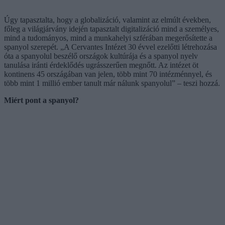
Úgy tapasztalta, hogy a globalizáció, valamint az elmúlt években,
főleg a világjárvány idején tapasztalt digitalizáció mind a személyes,
mind a tudományos, mind a munkahelyi szférában megerősítette a
spanyol szerepét. „A Cervantes Intézet 30 évvel ezelőtti létrehozása
óta a spanyolul beszélő országok kultúrája és a spanyol nyelv
tanulása iránti érdeklődés ugrásszerűen megnőtt. Az intézet öt
kontinens 45 országában van jelen, több mint 70 intézménnyel, és
több mint 1 millió ember tanult már nálunk spanyolul” – teszi hozzá.
Miért pont a spanyol?