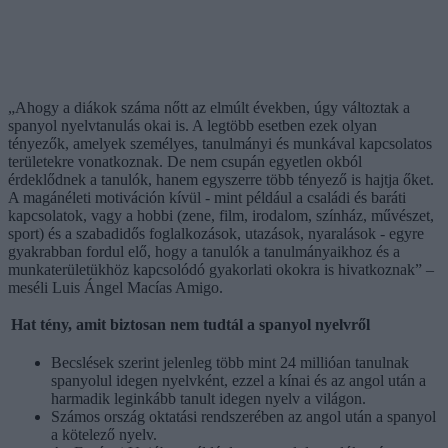
„Ahogy a diákok száma nőtt az elmúlt években, úgy változtak a
spanyol nyelvtanulás okai is. A legtöbb esetben ezek olyan
tényezők, amelyek személyes, tanulmányi és munkával kapcsolatos
területekre vonatkoznak. De nem csupán egyetlen okból
érdeklődnek a tanulók, hanem egyszerre több tényező is hajtja őket.
A magánéleti motiváción kívül - mint például a családi és baráti
kapcsolatok, vagy a hobbi (zene, film, irodalom, színház, művészet,
sport) és a szabadidős foglalkozások, utazások, nyaralások - egyre
gyakrabban fordul elő, hogy a tanulók a tanulmányaikhoz és a
munkaterületükhöz kapcsolódó gyakorlati okokra is hivatkoznak” –
meséli Luis Ángel Macías Amigo.
Hat tény, amit biztosan nem tudtál a spanyol nyelvről
Becslések szerint jelenleg több mint 24 millióan tanulnak
spanyolul idegen nyelvként, ezzel a kínai és az angol után a
harmadik leginkább tanult idegen nyelv a világon.
Számos ország oktatási rendszerében az angol után a spanyol
a kötelező nyelv.