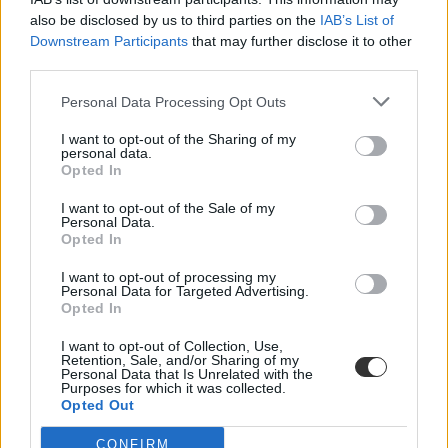
Kulturális programjaink egy része, mint a filmvetítések online
also be disclosed by us to third parties on the
IAB’s List of
nézhetők otthonról, illetve a madridi központ szinte minden
Downstream Participants
that may further disclose it to other
kulturális programját az egész világon online lehet követni” –
third parties.
mondja.
Personal Data Processing Opt Outs
A Cervantes Intézet rendszeresen szervez filmvetítéseket mind saját
székhelyén, mind más intézményekkel együttműködve, nemcsak
I want to opt-out of the Sharing of my
Budapesten, hanem más városokban is, például Szegeden. „A
personal data.
spanyol nyelv kedvelői számára ideális találkozási pontot jelentenek
Opted In
az intézetünk által szervezett kulturális rendezvények, amelyek a
spanyol anyanyelvűeket és a magyarokat, illetve a más nemzetiségű
I want to opt-out of the Sale of my
lakosokat egyaránt összehozzák zenei koncertek, irodalmi
Personal Data.
felolvasások, kiállítások, vitafórumok keretében, a legkülönbözőbb
Opted In
témákban, mint például tudomány, művészet, gazdaság vagy akár
sportok, mint a foci. Mindig azon vagyunk, hogy az összes spanyol
I want to opt-out of processing my
nyelvű ország kulturális termékeit mutathassuk be. Könyvtárunk
Personal Data for Targeted Advertising.
szeretettel vár mindenkit, aki a könyvek világának legújabb
Opted In
fejleményeiről szeretnének tájékozódni. Itteni csapatunk arra
törekszik, hogy minden évben frissítse gyűjteményünket a spanyol
I want to opt-out of Collection, Use,
nyelven megjelent újdonságokkal” – magyarázza a tanulmányi
Retention, Sale, and/or Sharing of my
Personal Data that Is Unrelated with the
vezető.
Purposes for which it was collected.
Opted Out
CONFIRM