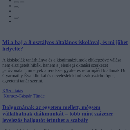
Mi a baj a 8 osztályos általános iskolával, és mi jöhet
helyette?
A kisiskolák tanárhiánya és a kisgimnáziumok elitképzővé válása
nem elszigetelt hibák, hanem a jelenlegi oktatási szerkezet
„erővonalai”, amelyek a rendszer gyökeres reformjáért kiáltanak Dr.
Gyarmathy Éva klinikai és neveléslélektani szakpszichológus,
egyetemi tanár szerint.
Közoktatás
Kurucz-Gáspár Tünde
Dolgoznának az egyetem mellett, mégsem
vállalhatnak diákmunkát – több mint százezer
levelezős hallgatót érinthet a szabály