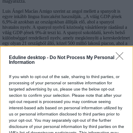
magyarázza.
Luis Ángel Macías Amigo szerint az angol mellett a spanyolt is
egyre inkább lingua francaként használják. „A világ GDP-jének
6,9%-át azokban az országokban állítják elő, ahol a spanyol
hivatalos nyelv. A spanyol nyelvű közösség vásárlóereje ráadásul a
világ GDP-jének 9%-át teszi ki. A spanyol sokoldalú, kevés belső
különbséggel rendelkező nyelv, amely megkönnyíti a kereskedelmet
egy olyan 21 országból álló, közel 500 millió lakosú piacon, ahol a
spanyol a hivatalos nyelv. Az egyre inkább globalizált világban és
gazdaságokban a hatékony idegennyelv-tanulás és -kompetencia a
Eduline desktop -
Do Not Process My Personal
munkaerőpiacon az egyik legkeresettebb alapkészség, a digitális
Information
kompetenciával és más készségekkel együtt. Spanyolul tudni azt
jelenti, hogy közel 600 millió emberrel tudunk kapcsolatba lépni és
kereskedelmi kapcsolatokat létesíteni velük” - magyarázza.
If you wish to opt-out of the sale, sharing to third parties, or
processing of your personal or sensitive information for
Mozi, könyvtár, zene
targeted advertising by us, please use the below opt-out
A budapesti Cervantes tanulmányi vezetője szerint az online oktatás
section to confirm your selection. Please note that after your
sok diáknak tette lehetővé, hogy Magyarország egész területéről
opt-out request is processed you may continue seeing
csatlakozozzon a kurzusaikhoz. De nem az élő vagy online
interest-based ads based on personal information utilized by
nyelvtanfolyamok jelentik az egyetlen lehetőséget a gyakorlásra.
us or personal information disclosed to third parties prior to
„Klasszikus könyvtári szolgáltatások mellett az intézet rendelkezik
your opt-out. You may separately opt-out of the further
elektronikus könyvtárral: nagy mennyiségű digitalizált
disclosure of your personal information by third parties on the
gyűjteménnyel, e-könyvekkel, podcastokkal, spanyol nyelvű
kiadványokkal, magazinokkal és újságokkal várunk mindenkit.
IAB’s list of downstream participants. This information may