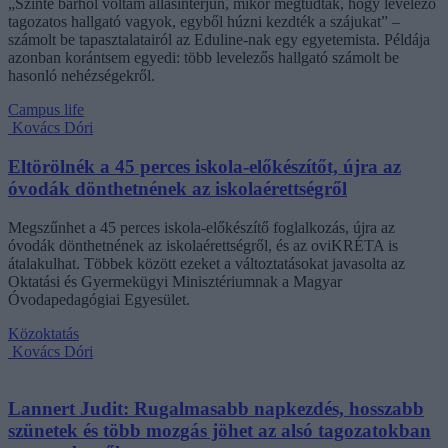
„Szinte bárhol voltam állásinterjún, mikor megtudták, hogy levelező
tagozatos hallgató vagyok, egyből húzni kezdték a szájukat” –
számolt be tapasztalatairól az Eduline-nak egy egyetemista. Példája
azonban korántsem egyedi: több levelezős hallgató számolt be
hasonló nehézségekről.
Campus life
Kovács Dóri
Eltörölnék a 45 perces iskola-előkészítőt, újra az
óvodák dönthetnének az iskolaérettségről
Megszűnhet a 45 perces iskola-előkészítő foglalkozás, újra az
óvodák dönthetnének az iskolaérettségről, és az oviKRÉTA is
átalakulhat. Többek között ezeket a változtatásokat javasolta az
Oktatási és Gyermekügyi Minisztériumnak a Magyar
Óvodapedagógiai Egyesület.
Közoktatás
Kovács Dóri
Lannert Judit: Rugalmasabb napkezdés, hosszabb
szünetek és több mozgás jöhet az alsó tagozatokban