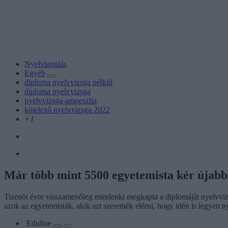
Nyelvtanulás
Egyéb
diploma nyelvvizsga nélkül
diploma nyelvvizsga
nyelvvizsga-amnesztia
kötelező nyelvvizsga 2022
+1
Már több mint 5500 egyetemista kér újabb
Tizenöt évre visszamenőleg mindenki megkapta a diplomáját nyelvvizs
azok az egyetemisták, akik azt szeretnék elérni, hogy idén is legyen 
Eduline