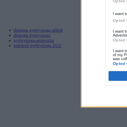
Opted 
I want t
Opted 
diploma nyelvvizsga nélkül
I want 
Advertis
diploma nyelvvizsga
Opted 
nyelvvizsga-amnesztia
kötelező nyelvvizsga 2022
I want t
of my P
was col
Opted 