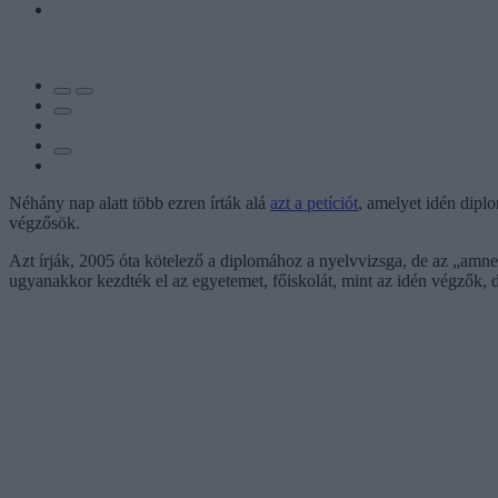
Néhány nap alatt több ezren írták alá
azt a petíciót
, amelyet idén diplo
végzősök.
Azt írják, 2005 óta kötelező a diplomához a nyelvvizsga, de az „amne
ugyanakkor kezdték el az egyetemet, főiskolát, mint az idén végzők, d