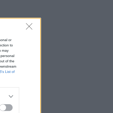
sonal or
ection to
ou may
 personal
out of the
 downstream
B’s List of