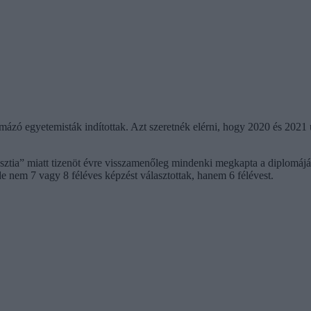
mázó egyetemisták indítottak. Azt szeretnék elérni, hogy 2020 és 2021 u
sztia” miatt tizenöt évre visszamenőleg mindenki megkapta a diplomáját
e nem 7 vagy 8 féléves képzést választottak, hanem 6 félévest.