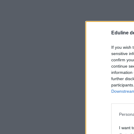
Eduline d
If you wish 
sensitive in
confirm you
continue se
information 
further disc
participants
Downstream 
Persona
I want t