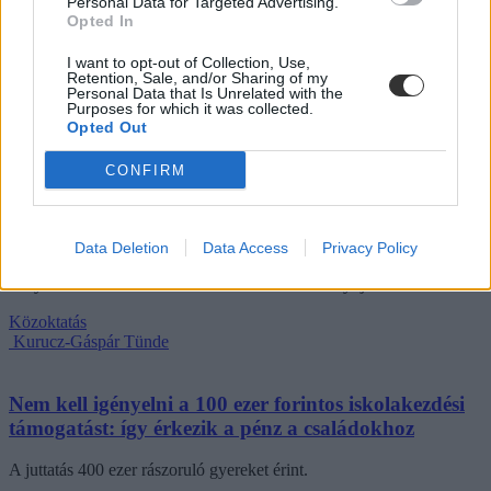
Personal Data for Targeted Advertising.
valamint tapasztalati tanulásra. Az intézmények már a 2026/2027-es
Opted In
tanévtől alkalmazhatják az ajánlásokat – írta Facebook-oldalán
Lannert Judit oktatási miniszter.
I want to opt-out of Collection, Use,
Retention, Sale, and/or Sharing of my
Personal Data that Is Unrelated with the
Közoktatás
Purposes for which it was collected.
Kurucz-Gáspár Tünde
Opted Out
Úgy néz ki, mégsem dolgozhatnak
CONFIRM
óvodapedagógusként az óvodai nevelők
Kizárólag diplomások lehetnek óvónők, az óvodai nevelőket
pedagógiai vagy gyógypedagógiai asszisztensként lehet alkalmazni
Data Deletion
Data Access
Privacy Policy
a Magyar Óvodapedagógiai Egyesület (MOE) javaslata alapján,
melyet a szervezet az oktatási minisztériumhoz nyújtott be.
Közoktatás
Kurucz-Gáspár Tünde
Nem kell igényelni a 100 ezer forintos iskolakezdési
támogatást: így érkezik a pénz a családokhoz
A juttatás 400 ezer rászoruló gyereket érint.