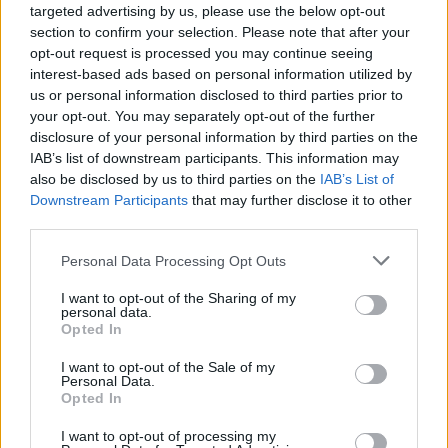
targeted advertising by us, please use the below opt-out
section to confirm your selection. Please note that after your
opt-out request is processed you may continue seeing
interest-based ads based on personal information utilized by
us or personal information disclosed to third parties prior to
Mi a baj a 8 osztályos általános iskolával, és mi jöhet
your opt-out. You may separately opt-out of the further
helyette?
disclosure of your personal information by third parties on the
IAB’s list of downstream participants. This information may
A kisiskolák tanárhiánya és a kisgimnáziumok elitképzővé válása
also be disclosed by us to third parties on the
IAB’s List of
nem elszigetelt hibák, hanem a jelenlegi oktatási szerkezet
Downstream Participants
that may further disclose it to other
„erővonalai”, amelyek a rendszer gyökeres reformjáért kiáltanak Dr.
Gyarmathy Éva klinikai és neveléslélektani szakpszichológus,
third parties.
egyetemi tanár szerint.
Personal Data Processing Opt Outs
Közoktatás
Kurucz-Gáspár Tünde
I want to opt-out of the Sharing of my
personal data.
Lannert Judit: Rugalmasabb napkezdés, hosszabb
Opted In
szünetek és több mozgás jöhet az alsó tagozatokban
I want to opt-out of the Sale of my
szeptembertől
Personal Data.
Opted In
Tizennégy pontos szakmai javaslatcsomagot kaptak az általános
iskolák, amelynek célja, hogy csökkenjen az alsó tagozatos diákok
I want to opt-out of processing my
terhelése, és több idő jusson mozgásra, kreatív tevékenységekre,