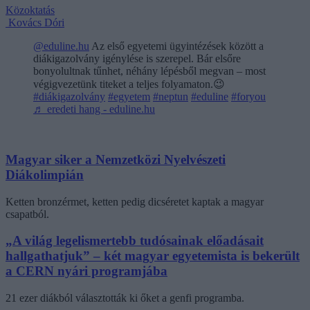
Közoktatás
Kovács Dóri
@eduline.hu
Az első egyetemi ügyintézések között a
diákigazolvány igénylése is szerepel. Bár elsőre
bonyolultnak tűnhet, néhány lépésből megvan – most
végigvezetünk titeket a teljes folyamaton.😉
#diákigazolvány
#egyetem
#neptun
#eduline
#foryou
♬ eredeti hang - eduline.hu
Magyar siker a Nemzetközi Nyelvészeti
Diákolimpián
Ketten bronzérmet, ketten pedig dicséretet kaptak a magyar
csapatból.
„A világ legelismertebb tudósainak előadásait
hallgathatjuk” – két magyar egyetemista is bekerült
a CERN nyári programjába
21 ezer diákból választották ki őket a genfi programba.