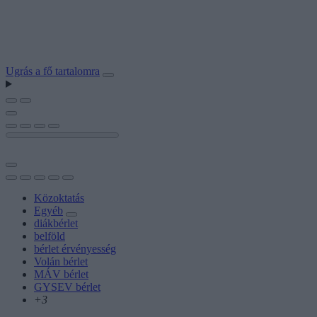
Ugrás a fő tartalomra
Közoktatás
Egyéb
diákbérlet
belföld
bérlet érvényesség
Volán bérlet
MÁV bérlet
GYSEV bérlet
+3