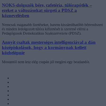
NOKS-dolgozók bére, cafetéria, túlórapótlék –
ezeket a változásokat sürgeti a PDSZ a
köznevelésben
Nemcsak magasabb fizetéseket, hanem kiszámíthatóbb bérrendszert
és minden ledolgozott túlóra kifizetését is szeretné elérni a
Pedagógusok Demokratikus Szakszervezete (PDSZ).
Annyit csaltak mesterséges intelligenciával a dán
középiskolások, hogy a kormánynak kellett
közbelépnie
Mostantól nem lesz elég csupán jól megírni egy beadandót.