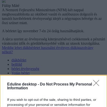
Fülöp Máté
A Nemzeti Fejlesztési Minisztérium (NFM) két nappal
meghosszabbította az októberi vasúti és autóbuszos dolgozói és
tanulói havibérletek érvényességi idejét a négynapos hétvége és az
őszi szünet miatt.
A bérletet így november 7-én 24 óráig használhatjátok.
A tárca szerint az érvényesség kiterjesztésével csökkennek a pénztári
várakozási idők és gördülékenyebbé válik az utasok kiszolgálása.
Meddig lehet diákbérletet használni érvényes diákigazolvány
nélkül?
diákbérlet
belföld
bérlet érvényesség
Volán bérlet
MÁV bérlet
GYSEV bérlet
Eduline desktop -
Do Not Process My Personal
Information
Hozzászólások
If you wish to opt-out of the sale, sharing to third parties, or
processing of your personal or sensitive information for