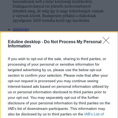
használnotok kell a helyi közösségi közlekedést.
Diákigazolvánnyal ezt jelentős kedvezménnyel
tehetitek meg, de még így is nagy különbségek vannak
a városok között. Budapesten például a diákoknak
egységesen 3450 forintba kerül egy havibérlet.
diákbérlet
belföld
Volán bérlet
Eduline desktop -
Do Not Process My Personal
MÁV bérlet
Information
októberi diákbérlet
Hozzászólások
If you wish to opt-out of the sale, sharing to third parties, or
processing of your personal or sensitive information for
targeted advertising by us, please use the below opt-out
section to confirm your selection. Please note that after your
opt-out request is processed you may continue seeing
interest-based ads based on personal information utilized by
us or personal information disclosed to third parties prior to
your opt-out. You may separately opt-out of the further
disclosure of your personal information by third parties on the
Mi a baj a 8 osztályos általános iskolával, és mi jöhet
IAB’s list of downstream participants. This information may
helyette?
also be disclosed by us to third parties on the
IAB’s List of