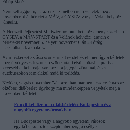
Fülöp Máté
Nem kell aggódni, ha az őszi szünetben nem vettétek meg a
novemberi diákbérletet a MÁV, a GYSEV vagy a Volán helyközi
járataira.
A Nemzeti Fejlesztési Minisztérium múlt heti közleménye szerint a
GYSEV, a MÁV-START és a Volánok helyközi járatain e
bérleteket november 5. helyett november 6-án 24 óráig
használhatják a diákok.
Az intézkedést az őszi szünet miatt rendelték el, mert így a bérletek
még érvényesek lesznek a szünet utáni első tanítási napra is -
kevesebbet kell majd várakozni a jegypénztáraknál, és az
autóbuszokon sem alakul majd ki torlódás.
Kedden, vagyis november 7-én azonban már nem lesz érvényes az
októberi diákbérlet, úgyhogy ma mindenképpen vegyétek meg a
novemberi bérletet.
Ennyit kell fizetni a diákbérletért Budapesten és a
nagyobb egyetemvárosokban
Ha Budapestre vagy a nagyobb egyetemi városok
egyikébe költöztök szeptemberben, jó eséllyel