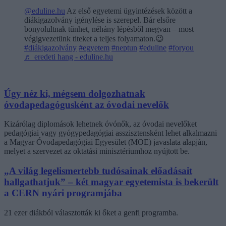
@eduline.hu
Az első egyetemi ügyintézések között a
diákigazolvány igénylése is szerepel. Bár elsőre
bonyolultnak tűnhet, néhány lépésből megvan – most
végigvezetünk titeket a teljes folyamaton.😉
#diákigazolvány
#egyetem
#neptun
#eduline
#foryou
♬ eredeti hang - eduline.hu
Úgy néz ki, mégsem dolgozhatnak
óvodapedagógusként az óvodai nevelők
Kizárólag diplomások lehetnek óvónők, az óvodai nevelőket
pedagógiai vagy gyógypedagógiai asszisztensként lehet alkalmazni
a Magyar Óvodapedagógiai Egyesület (MOE) javaslata alapján,
melyet a szervezet az oktatási minisztériumhoz nyújtott be.
„A világ legelismertebb tudósainak előadásait
hallgathatjuk” – két magyar egyetemista is bekerült
a CERN nyári programjába
21 ezer diákból választották ki őket a genfi programba.