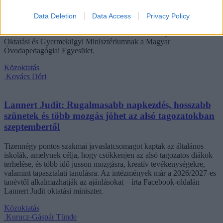
Megszűnhet a 45 perces iskola-előkészítő foglalkozás, újra az
Data Deletion
Data Access
Privacy Policy
óvodák dönthetnének az iskolaérettségről, és az oviKRÉTA is
átalakulhat. Többek között ezeket a változtatásokat javasolta az
Oktatási és Gyermekügyi Minisztériumnak a Magyar
Óvodapedagógiai Egyesület.
Közoktatás
Kovács Dóri
Lannert Judit: Rugalmasabb napkezdés, hosszabb
szünetek és több mozgás jöhet az alsó tagozatokban
szeptembertől
Tizennégy pontos szakmai javaslatcsomagot kaptak az általános
iskolák, amelynek célja, hogy csökkenjen az alsó tagozatos diákok
terhelése, és több idő jusson mozgásra, kreatív tevékenységekre,
valamint tapasztalati tanulásra. Az intézmények már a 2026/2027-es
tanévtől alkalmazhatják az ajánlásokat – írta Facebook-oldalán
Lannert Judit oktatási miniszter.
Közoktatás
Kurucz-Gáspár Tünde