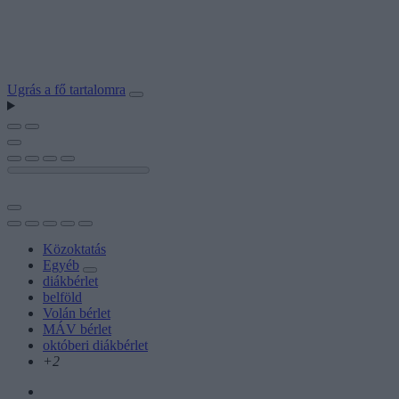
Ugrás a fő tartalomra
Közoktatás
Egyéb
diákbérlet
belföld
Volán bérlet
MÁV bérlet
októberi diákbérlet
+2