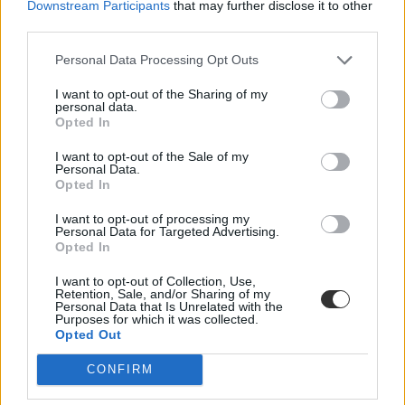
Downstream Participants
that may further disclose it to other
A kisiskolák tanárhiánya és a kisgimnáziumok elitképzővé válása
nem elszigetelt hibák, hanem a jelenlegi oktatási szerkezet
third parties.
„erővonalai”, amelyek a rendszer gyökeres reformjáért kiáltanak Dr.
Gyarmathy Éva klinikai és neveléslélektani szakpszichológus,
Personal Data Processing Opt Outs
egyetemi tanár szerint.
I want to opt-out of the Sharing of my
Közoktatás
personal data.
Kurucz-Gáspár Tünde
Opted In
Dolgoznának az egyetem mellett, mégsem
I want to opt-out of the Sale of my
Personal Data.
vállalhatnak diákmunkát – több mint százezer
Opted In
levelezős hallgatót érinthet a szabály
I want to opt-out of processing my
„Szinte bárhol voltam állásinterjún, mikor megtudták, hogy levelező
Personal Data for Targeted Advertising.
tagozatos hallgató vagyok, egyből húzni kezdték a szájukat” –
Opted In
számolt be tapasztalatairól az Eduline-nak egy egyetemista. Példája
azonban korántsem egyedi: több levelezős hallgató számolt be
I want to opt-out of Collection, Use,
Retention, Sale, and/or Sharing of my
hasonló nehézségekről.
Personal Data that Is Unrelated with the
Purposes for which it was collected.
Campus life
Opted Out
Kovács Dóri
CONFIRM
Eltörölnék a 45 perces iskola-előkészítőt, újra az
óvodák dönthetnének az iskolaérettségről