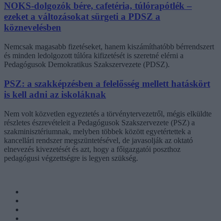
NOKS-dolgozók bére, cafetéria, túlórapótlék –
ezeket a változásokat sürgeti a PDSZ a
köznevelésben
Nemcsak magasabb fizetéseket, hanem kiszámíthatóbb bérrendszert
és minden ledolgozott túlóra kifizetését is szeretné elérni a
Pedagógusok Demokratikus Szakszervezete (PDSZ).
PSZ: a szakképzésben a felelősség mellett hatáskört
is kell adni az iskoláknak
Nem volt közvetlen egyeztetés a törvénytervezetről, mégis elküldte
részletes észrevételeit a Pedagógusok Szakszervezete (PSZ) a
szakminisztériumnak, melyben többek között egyetértettek a
kancellári rendszer megszüntetésével, de javasolják az oktató
elnevezés kivezetését és azt, hogy a főigazgatói poszthoz
pedagógusi végzettségre is legyen szükség.