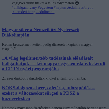
végigvezetünk titeket a teljes folyamaton.😉
#diákigazolvány
#egyetem
#neptun
#eduline
#foryou
♬ eredeti hang - eduline.hu
Magyar siker a Nemzetközi Nyelvészeti
Diákolimpián
Ketten bronzérmet, ketten pedig dicséretet kaptak a magyar
csapatból.
„A világ legelismertebb tudósainak előadásait
hallgathatjuk” – két magyar egyetemista is bekerült
a CERN nyári programjába
21 ezer diákból választották ki őket a genfi programba.
NOKS-dolgozók bére, cafetéria, túlórapótlék –
ezeket a változásokat sürgeti a PDSZ a
köznevelésben
Nemcsak magasabb fizetéseket, hanem kiszámíthatóbb bérrendszert