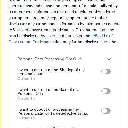
interest-based ads based on personal information utilized by
us or personal information disclosed to third parties prior to
your opt-out. You may separately opt-out of the further
Mikor pihenhettek még 2026-ban? Itt van az összes
disclosure of your personal information by third parties on the
hosszú hétvége és tanítási szünet
IAB’s list of downstream participants. This information may
also be disclosed by us to third parties on the
IAB’s List of
Még három hosszabb pihenő vár rátok idén: mutatjuk a dátumokat.
Downstream Participants
that may further disclose it to other
Campus life
third parties.
Kovács Dóri
Personal Data Processing Opt Outs
Lannert Judit: Rugalmasabb napkezdés, hosszabb
szünetek és több mozgás jöhet az alsó tagozatokban
I want to opt-out of the Sharing of my
personal data.
szeptembertől
Opted In
Tizennégy pontos szakmai javaslatcsomagot kaptak az általános
I want to opt-out of the Sale of my
iskolák, amelynek célja, hogy csökkenjen az alsó tagozatos diákok
Personal Data.
terhelése, és több idő jusson mozgásra, kreatív tevékenységekre,
Opted In
valamint tapasztalati tanulásra. Az intézmények már a 2026/2027-es
tanévtől alkalmazhatják az ajánlásokat – írta Facebook-oldalán
I want to opt-out of processing my
Lannert Judit oktatási miniszter.
Personal Data for Targeted Advertising.
Opted In
Közoktatás
Kurucz-Gáspár Tünde