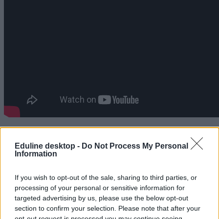
youtube
YouTube videó
Eduline desktop -
Do Not Process My Personal
flash mob
Information
Hozzászólások
If you wish to opt-out of the sale, sharing to third parties, or
processing of your personal or sensitive information for
targeted advertising by us, please use the below opt-out
section to confirm your selection. Please note that after your
opt-out request is processed you may continue seeing