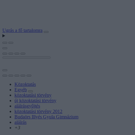
Ugrás a fő tartalomra
Közoktatás
Egyéb
közoktatási törvény
új közoktatási törvény
aláírásgyűjtés
közoktatási törvény 2012
Budaörs Illyés Gyula Gimnázium
aláírás
+3