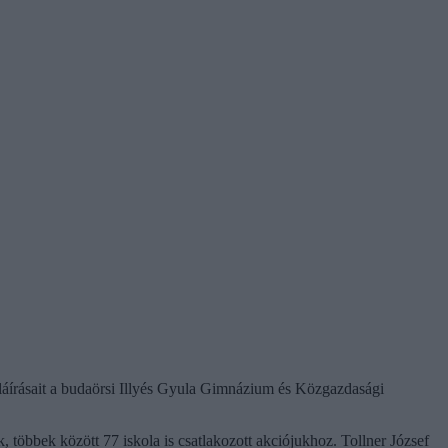
 aláírásait a budaörsi Illyés Gyula Gimnázium és Közgazdasági
 többek között 77 iskola is csatlakozott akciójukhoz. Tollner József