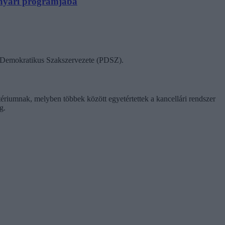
N nyári programjába
ok Demokratikus Szakszervezete (PDSZ).
tériumnak, melyben többek között egyetértettek a kancellári rendszer
g.