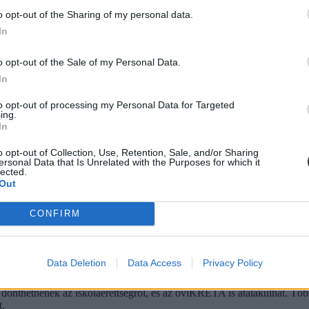
o opt-out of the Sharing of my personal data.
In
ba, mint ahány kollégiumi férőhely összesen van
o opt-out of the Sale of my Personal Data.
 hány kollégiumi férőhely jut a hallgatókra, a térítési díj összege s
In
jak pedig 9300 és 25 500 forint között mozognak a vizsgált intézménye
to opt-out of processing my Personal Data for Targeted
ing.
In
o opt-out of Collection, Use, Retention, Sale, and/or Sharing
ersonal Data that Is Unrelated with the Purposes for which it
diákmunkát – több mint százezer levelezős hallgatót é
lected.
Out
agozatos hallgató vagyok, egyből húzni kezdték a szájukat” – számolt b
gekről.
CONFIRM
Data Deletion
Data Access
Privacy Policy
dák dönthetnének az iskolaérettségről
dönthetnének az iskolaérettségről, és az oviKRÉTA is átalakulhat. Többe
.