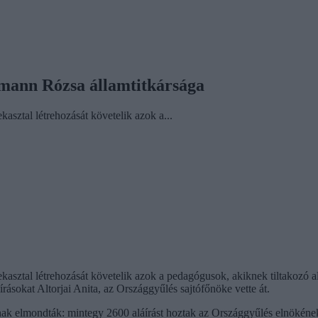
mann Rózsa államtitkársága
kasztal létrehozását követelik azok a...
rekasztal létrehozását követelik azok a pedagógusok, akiknek tiltakozó
írásokat Altorjai Anita, az Országgyűlés sajtófőnöke vette át.
knak elmondták: mintegy 2600 aláírást hoztak az Országgyűlés elnökének,