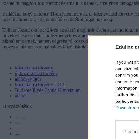
kiemelte: nagyon sok telefont és emailt is kaptak, amelyben támogatásu
Felidézte, hogy október 11-én jelent meg az új köznevelési törvény te
igazán átgondolt, központosító szándékot fogalmaz meg.
Tollner József október 24-én az akció meghirdetésekor azt mondta, hogy
növekedne az oktatási intézmények és a pedagógusok önállósága, javu
alkotó embernek, hanem végrehajtó közszolgának tekinti. Hozzáteszik:
összes általános iskolájának és középiskolájának elküldték aláírásra.
Eduline d
If you wish 
közoktatási törvény
sensitive in
új közoktatási törvény
confirm you
aláírásgyűjtés
continue se
közoktatási törvény 2012
information 
Budaörs Illyés Gyula Gimnázium
further disc
aláírás
participants
Hozzászólások
Downstream 
Persona