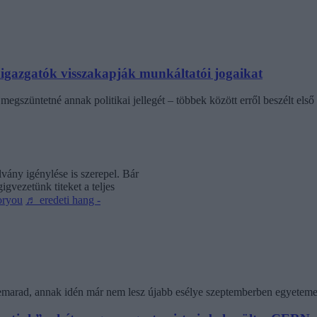
laigazgatók visszakapják munkáltatói jogaikat
egszüntetné annak politikai jellegét – többek között erről beszélt első 
vány igénylése is szerepel. Bár
gvezetünk titeket a teljes
oryou
♬ eredeti hang -
 lemarad, annak idén már nem lesz újabb esélye szeptemberben egyeteme