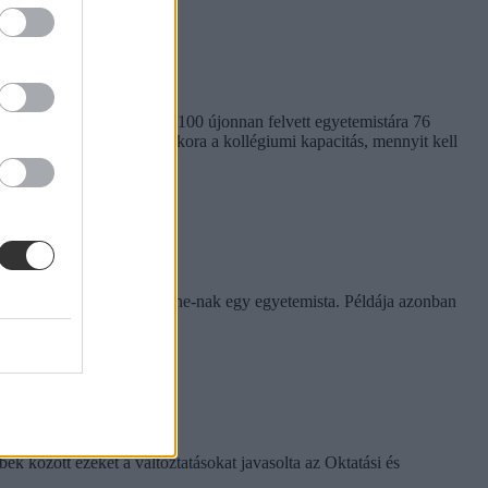
em egységes. Míg a BME-n 100 újonnan felvett egyetemistára 76
kben. Megnéztük, hol mekkora a kollégiumi kapacitás, mennyit kell
rinthet a szabály
e tapasztalatairól az Eduline-nak egy egyetemista. Példája azonban
k között ezeket a változtatásokat javasolta az Oktatási és