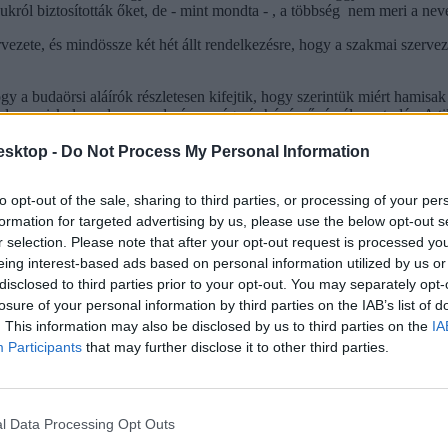
król biztosították őket, de - mint mondta - , a többség nem meri a nevé
rvezete, és mindössze két hét állt rendelkezésre, hogy a szakmai szerv
 a budaörsi aláírók részletesen kifejtik, hogy szerintük miért hamisak 
lna az iskolarendszer eredményessége és húzóerővé válna a tudás. A t
 közszolgálatot akarnak végezni, de nem szolgaként, hanem autonóm érte
esktop -
Do Not Process My Personal Information
to opt-out of the sale, sharing to third parties, or processing of your per
formation for targeted advertising by us, please use the below opt-out s
r selection. Please note that after your opt-out request is processed y
eing interest-based ads based on personal information utilized by us or
disclosed to third parties prior to your opt-out. You may separately opt-
losure of your personal information by third parties on the IAB’s list of
. This information may also be disclosed by us to third parties on the
IA
Participants
that may further disclose it to other third parties.
l Data Processing Opt Outs