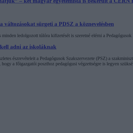
athatjuk” – két magyar egyetemista is bekerült a CER
 a változásokat sürgeti a PDSZ a köznevelésben
minden ledolgozott túlóra kifizetését is szeretné elérni a Pedagógus
 kell adni az iskoláknak
észletes észrevételeit a Pedagógusok Szakszervezete (PSZ) a szakminisz
t, hogy a főigazgatói poszthoz pedagógusi végzettségre is legyen szüksé