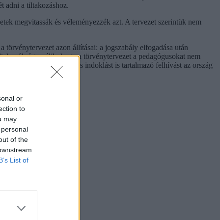
t adni a tiltakozáshoz.
ezetek megvitassák és véleményezzék azt. A tervezet szerintük nem
a törvénytervezet azon állításai: a jogszabály elfogadása után
iltakozók úgy vélik, hogy a törvénytervezet a pedagógusokat nem
lmiségiként. A részletes indoklást is tartalmazó felhívást az ország
sonal or
ection to
ou may
 personal
out of the
 downstream
B’s List of