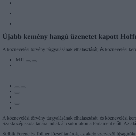
Újabb kemény hangú üzenetet kapott Hoff
A köznevelési törvény tárgyalásának elhalasztását, és köznevelési kere
MTI
A köznevelési törvény tárgyalásának elhalasztását, és köznevelési ke
Szakközépiskola tanárai adták át csütörtökön a Parlament előtt. Az alá
Stribik Ferenc és Tollner József tanárok, az akció szervezői újságíró