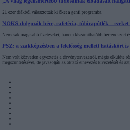
„A világ legelismertebb tudósainak előadásait hallg
21 ezer diákból választották ki őket a genfi programba.
NOKS-dolgozók bére, cafetéria, túlórapótlék – ezeket
Nemcsak magasabb fizetéseket, hanem kiszámíthatóbb bérrendszert és 
PSZ: a szakképzésben a felelősség mellett hatáskört is
Nem volt közvetlen egyeztetés a törvénytervezetről, mégis elküldte r
megszüntetésével, de javasolják az oktató elnevezés kivezetését és az