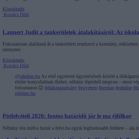
Közoktatás
Kovács Dóri
Lannert Judit a tankerületek átalakításáról: Az isko
Fokozatosan alakítaná át a tankerületi rendszert a kormány, miközben m
miniszter.
Közoktatás
Kovács Dóri
@eduline.hu
Az első egyetemi ügyintézések között a diákigazol
elsőre bonyolultnak tűnhet, néhány lépésből megvan – most végi
folyamaton.😉
#diákigazolvány
#egyetem
#neptun
#eduline
#f
eduline.hu
Pótfelvételi 2026: fontos határidő jár le ma éjfélkor
Néhány óra múlva bezár a felvi.hu egyik legfontosabb felülete – aki