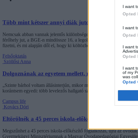
I want t
Opted 
Több mint kétszer annyi diák jutott be a felsőoktatás
I want t
Nemcsak abban vannak jelentős különbségek az egyetemek között, hogy
Opted 
férőhely jut, a BGE-n mindössze 16, a legolcsóbb havi kollégiumi dí
fizetni, és mi alapján dől el, hogy ki költözhet be.
I want 
Advertis
Felsőoktatás
Opted 
Szöllősi Anna
I want t
of my P
Dolgoznának az egyetem mellett, mégsem vállalhatnak 
was col
Opted 
„Szinte bárhol voltam állásinterjún, mikor megtudták, hogy levelező t
korántsem egyedi: több levelezős hallgató számolt be hasonló nehézsé
Campus life
Kovács Dóri
Eltörölnék a 45 perces iskola-előkészítőt, újra az óvo
Megszűnhet a 45 perces iskola-előkészítő foglalkozás, újra az óvodák 
Gyermekügyi Minisztériumnak a Magyar Óvodapedagógiai Egyesület