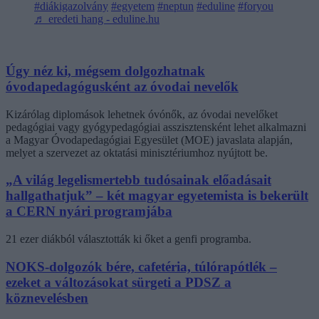
#diákigazolvány
#egyetem
#neptun
#eduline
#foryou
♬ eredeti hang - eduline.hu
Úgy néz ki, mégsem dolgozhatnak
óvodapedagógusként az óvodai nevelők
Kizárólag diplomások lehetnek óvónők, az óvodai nevelőket
pedagógiai vagy gyógypedagógiai asszisztensként lehet alkalmazni
a Magyar Óvodapedagógiai Egyesület (MOE) javaslata alapján,
melyet a szervezet az oktatási minisztériumhoz nyújtott be.
„A világ legelismertebb tudósainak előadásait
hallgathatjuk” – két magyar egyetemista is bekerült
a CERN nyári programjába
21 ezer diákból választották ki őket a genfi programba.
NOKS-dolgozók bére, cafetéria, túlórapótlék –
ezeket a változásokat sürgeti a PDSZ a
köznevelésben