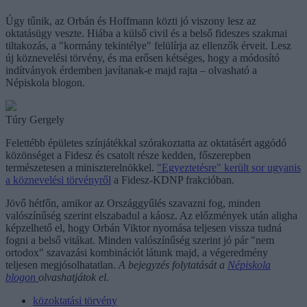
Úgy tűnik, az Orbán és Hoffmann közti jó viszony lesz az
oktatásügy veszte. Hiába a külső civil és a belső fideszes szakmai
tiltakozás, a "kormány tekintélye" felülírja az ellenzők érveit. Lesz
új köznevelési törvény, és ma erősen kétséges, hogy a módosító
indítványok érdemben javítanak-e majd rajta – olvasható a
Népiskola blogon.
Túry Gergely
Felettébb épületes színjátékkal szórakoztatta az oktatásért aggódó
közönséget a Fidesz és csatolt része kedden, főszerepben
természetesen a miniszterelnökkel.
"Egyeztetésre" került sor ugyanis
a köznevelési törvényről
a Fidesz-KDNP frakcióban.
Jövő hétfőn, amikor az Országgyűlés szavazni fog, minden
valószínűség szerint elszabadul a káosz. Az előzmények után aligha
képzelhető el, hogy Orbán Viktor nyomása teljesen vissza tudná
fogni a belső vitákat. Minden valószínűség szerint jó pár "nem
ortodox" szavazási kombinációt látunk majd, a végeredmény
teljesen megjósolhatatlan.
A bejegyzés folytatását a
Népiskola
blogon
olvashatjátok el.
közoktatási törvény