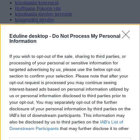
közoktatási koncepció
Hoffmann Pokorni vita
közoktatási törvény tervezete
köznevelési törvény
Hoffmann Pokorni
Hoffmann Rózsa közoktatási törvény
Eduline desktop -
Do Not Process My Personal
Information
Hozzászólások
If you wish to opt-out of the sale, sharing to third parties, or
processing of your personal or sensitive information for
targeted advertising by us, please use the below opt-out
section to confirm your selection. Please note that after your
opt-out request is processed you may continue seeing
interest-based ads based on personal information utilized by
us or personal information disclosed to third parties prior to
Mi a baj a 8 osztályos általános iskolával, és mi jöhet
your opt-out. You may separately opt-out of the further
helyette?
disclosure of your personal information by third parties on the
IAB’s list of downstream participants. This information may
A kisiskolák tanárhiánya és a kisgimnáziumok elitképzővé válása
nem elszigetelt hibák, hanem a jelenlegi oktatási szerkezet
also be disclosed by us to third parties on the
IAB’s List of
„erővonalai”, amelyek a rendszer gyökeres reformjáért kiáltanak Dr.
Downstream Participants
that may further disclose it to other
Gyarmathy Éva klinikai és neveléslélektani szakpszichológus,
third parties.
egyetemi tanár szerint.