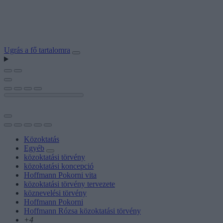
Ugrás a fő tartalomra
Közoktatás
Egyéb
közoktatási törvény
közoktatási koncepció
Hoffmann Pokorni vita
közoktatási törvény tervezete
köznevelési törvény
Hoffmann Pokorni
Hoffmann Rózsa közoktatási törvény
+4