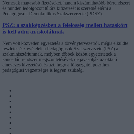
Nemcsak magasabb fizetéseket, hanem kiszámíthatóbb bérrendszert
és minden ledolgozott túlóra kifizetését is szeretné elérni a
Pedagógusok Demokratikus Szakszervezete (PDSZ).
PSZ: a szakképzésben a felelősség mellett hatáskört
is kell adni az iskoláknak
Nem volt közvetlen egyeztetés a törvénytervezetről, mégis elküldte
részletes észrevételeit a Pedagógusok Szakszervezete (PSZ) a
szakminisztériumnak, melyben többek között egyetértettek a
kancellári rendszer megszüntetésével, de javasolják az oktató
elnevezés kivezetését és azt, hogy a főigazgatói poszthoz
pedagógusi végzettségre is legyen szükség.