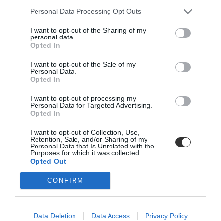
Personal Data Processing Opt Outs
Közoktatás
Kurucz-Gáspár Tünde
I want to opt-out of the Sharing of my
personal data.
Dolgoznának az egyetem mellett, mégsem
Opted In
vállalhatnak diákmunkát – több mint százezer
levelezős hallgatót érinthet a szabály
I want to opt-out of the Sale of my
Personal Data.
Opted In
„Szinte bárhol voltam állásinterjún, mikor megtudták, hogy levelező
tagozatos hallgató vagyok, egyből húzni kezdték a szájukat” –
I want to opt-out of processing my
számolt be tapasztalatairól az Eduline-nak egy egyetemista. Példája
Personal Data for Targeted Advertising.
azonban korántsem egyedi: több levelezős hallgató számolt be
Opted In
hasonló nehézségekről.
I want to opt-out of Collection, Use,
Campus life
Retention, Sale, and/or Sharing of my
Kovács Dóri
Personal Data that Is Unrelated with the
Purposes for which it was collected.
Opted Out
Eltörölnék a 45 perces iskola-előkészítőt, újra az
óvodák dönthetnének az iskolaérettségről
CONFIRM
Megszűnhet a 45 perces iskola-előkészítő foglalkozás, újra az
óvodák dönthetnének az iskolaérettségről, és az oviKRÉTA is
átalakulhat. Többek között ezeket a változtatásokat javasolta az
Data Deletion
Data Access
Privacy Policy
Oktatási és Gyermekügyi Minisztériumnak a Magyar