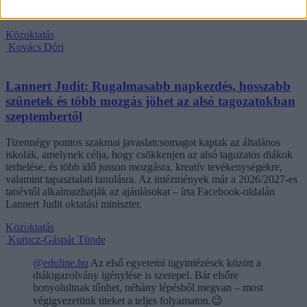
Óvodapedagógiai Egyesület.
Közoktatás
Kovács Dóri
Lannert Judit: Rugalmasabb napkezdés, hosszabb
szünetek és több mozgás jöhet az alsó tagozatokban
szeptembertől
Tizennégy pontos szakmai javaslatcsomagot kaptak az általános
iskolák, amelynek célja, hogy csökkenjen az alsó tagozatos diákok
terhelése, és több idő jusson mozgásra, kreatív tevékenységekre,
valamint tapasztalati tanulásra. Az intézmények már a 2026/2027-es
tanévtől alkalmazhatják az ajánlásokat – írta Facebook-oldalán
Lannert Judit oktatási miniszter.
Közoktatás
Kurucz-Gáspár Tünde
@eduline.hu
Az első egyetemi ügyintézések között a
diákigazolvány igénylése is szerepel. Bár elsőre
bonyolultnak tűnhet, néhány lépésből megvan – most
végigvezetünk titeket a teljes folyamaton.😉