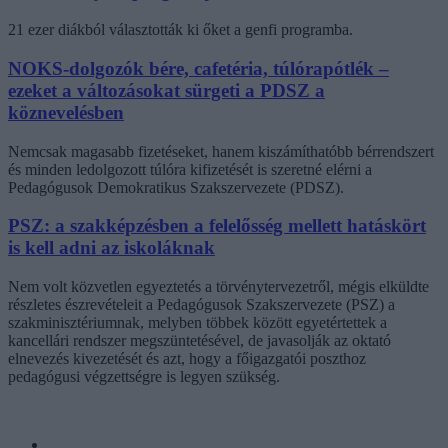
21 ezer diákból választották ki őket a genfi programba.
NOKS-dolgozók bére, cafetéria, túlórapótlék –
ezeket a változásokat sürgeti a PDSZ a
köznevelésben
Nemcsak magasabb fizetéseket, hanem kiszámíthatóbb bérrendszert
és minden ledolgozott túlóra kifizetését is szeretné elérni a
Pedagógusok Demokratikus Szakszervezete (PDSZ).
PSZ: a szakképzésben a felelősség mellett hatáskört
is kell adni az iskoláknak
Nem volt közvetlen egyeztetés a törvénytervezetről, mégis elküldte
részletes észrevételeit a Pedagógusok Szakszervezete (PSZ) a
szakminisztériumnak, melyben többek között egyetértettek a
kancellári rendszer megszüntetésével, de javasolják az oktató
elnevezés kivezetését és azt, hogy a főigazgatói poszthoz
pedagógusi végzettségre is legyen szükség.