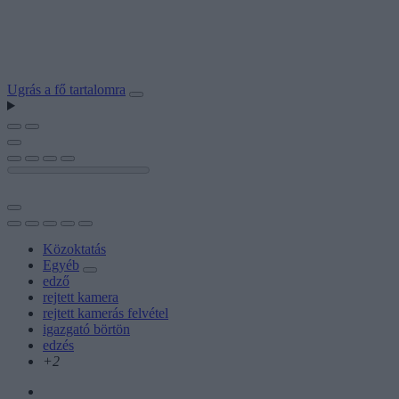
Ugrás a fő tartalomra
Közoktatás
Egyéb
edző
rejtett kamera
rejtett kamerás felvétel
igazgató börtön
edzés
+2