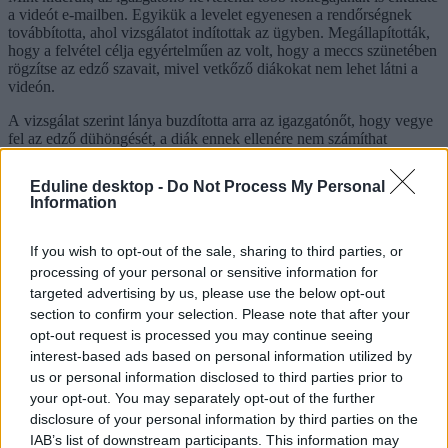
a videót e-mailben. Egyikük a levelet egyenesen a rendőrségnek
továbbította, ahol vizsgálatot indítottak az ügyben. Megállapították,
hogy a felvétel célja egyértelműen az volt, hogy a meccs szünetében
rögzítse az edző szavait, mivel vetkőző diákokat nem lehet látni a
videón.
A vizsgálat szerint lánya buzdította arra az igazgatónőt, hogy vegye
fel az edző dühöngését, a diák ennek ellenére nem számíthat
büntetésre.
Rejtett kamerás felvétellel buktatta le agresszív tanárát
egy diák – az esetről
itt
olvashatsz bővebben.
Eduline desktop -
Do Not Process My Personal
Information
edző
rejtett kamera
rejtett kamerás felvétel
If you wish to opt-out of the sale, sharing to third parties, or
igazgató börtön
processing of your personal or sensitive information for
edzés
targeted advertising by us, please use the below opt-out
section to confirm your selection. Please note that after your
Hozzászólások
opt-out request is processed you may continue seeing
interest-based ads based on personal information utilized by
us or personal information disclosed to third parties prior to
your opt-out. You may separately opt-out of the further
disclosure of your personal information by third parties on the
IAB’s list of downstream participants. This information may