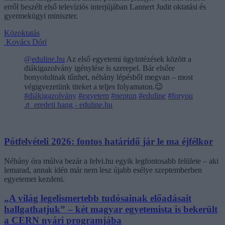
erről beszélt első televíziós interjújában Lannert Judit oktatási és
gyermekügyi miniszter.
Közoktatás
Kovács Dóri
@eduline.hu
Az első egyetemi ügyintézések között a
diákigazolvány igénylése is szerepel. Bár elsőre
bonyolultnak tűnhet, néhány lépésből megvan – most
végigvezetünk titeket a teljes folyamaton.😉
#diákigazolvány
#egyetem
#neptun
#eduline
#foryou
♬ eredeti hang - eduline.hu
Pótfelvételi 2026: fontos határidő jár le ma éjfélkor
Néhány óra múlva bezár a felvi.hu egyik legfontosabb felülete – aki
lemarad, annak idén már nem lesz újabb esélye szeptemberben
egyetemet kezdeni.
„A világ legelismertebb tudósainak előadásait
hallgathatjuk” – két magyar egyetemista is bekerült
a CERN nyári programjába