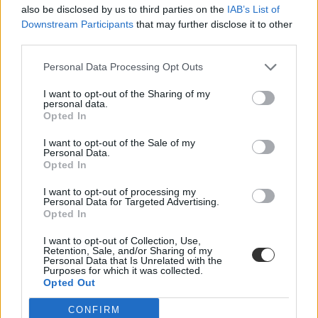
also be disclosed by us to third parties on the
IAB’s List of
Downstream Participants
that may further disclose it to other
Több mint kétszer annyi diák jutott be a
third parties.
felsőoktatásba, mint ahány kollégiumi férőhely
összesen van
Personal Data Processing Opt Outs
Nemcsak abban vannak jelentős különbségek az egyetemek között,
I want to opt-out of the Sharing of my
hogy hány kollégiumi férőhely jut a hallgatókra, a térítési díj összege
personal data.
Opted In
sem egységes. Míg a BME-n 100 újonnan felvett egyetemistára 76
férőhely jut, a BGE-n mindössze 16, a legolcsóbb havi kollégiumi
díjak pedig 9300 és 25 500 forint között mozognak a vizsgált
I want to opt-out of the Sale of my
Personal Data.
intézményekben. Megnéztük, hol mekkora a kollégiumi kapacitás,
Opted In
mennyit kell fizetni, és mi alapján dől el, hogy ki költözhet be.
Felsőoktatás
I want to opt-out of processing my
Personal Data for Targeted Advertising.
Szöllősi Anna
Opted In
Dolgoznának az egyetem mellett, mégsem
I want to opt-out of Collection, Use,
vállalhatnak diákmunkát – több mint százezer
Retention, Sale, and/or Sharing of my
Personal Data that Is Unrelated with the
levelezős hallgatót érinthet a szabály
Purposes for which it was collected.
Opted Out
„Szinte bárhol voltam állásinterjún, mikor megtudták, hogy levelező
tagozatos hallgató vagyok, egyből húzni kezdték a szájukat” –
CONFIRM
számolt be tapasztalatairól az Eduline-nak egy egyetemista. Példája