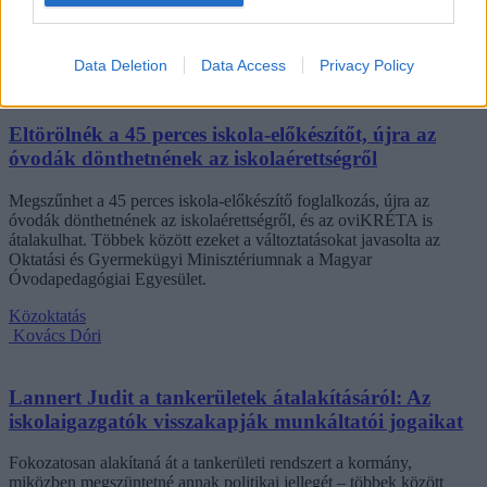
azonban korántsem egyedi: több levelezős hallgató számolt be
hasonló nehézségekről.
Data Deletion
Data Access
Privacy Policy
Campus life
Kovács Dóri
Eltörölnék a 45 perces iskola-előkészítőt, újra az
óvodák dönthetnének az iskolaérettségről
Megszűnhet a 45 perces iskola-előkészítő foglalkozás, újra az
óvodák dönthetnének az iskolaérettségről, és az oviKRÉTA is
átalakulhat. Többek között ezeket a változtatásokat javasolta az
Oktatási és Gyermekügyi Minisztériumnak a Magyar
Óvodapedagógiai Egyesület.
Közoktatás
Kovács Dóri
Lannert Judit a tankerületek átalakításáról: Az
iskolaigazgatók visszakapják munkáltatói jogaikat
Fokozatosan alakítaná át a tankerületi rendszert a kormány,
miközben megszüntetné annak politikai jellegét – többek között