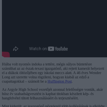
Hiába volt nyomós indoka a tettére, mégis súlyos büntetésre
számíthat az az észak-texasi igazgatónő, aki rejtett kamerát helyezett
el a diákok öltözőjében egy iskolai meccs alatt. A 46 éves Wendee
Long azt szerette volna rögzíteni, hogyan kiabál az edző a
csapattagokkal – számolt be a
Huffington Post
.
Az Argyle High School vezetőjét azonnal felelősségre vonták, akár
húsz év szabadságvesztést is kaphat titokban készített kép- és
hangfelvétel tiltott felhasználásáért és terjesztéséért.
Mint kiderült, az igazgatónő névtelenül több kollégájának is elküldte