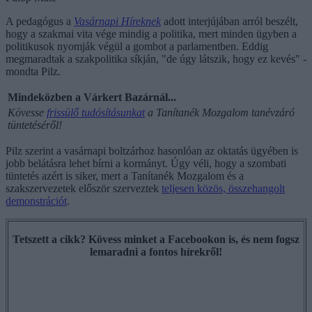
A pedagógus a
Vasárnapi Híreknek
adott interjújában arról beszélt,
hogy a szakmai vita vége mindig a politika, mert minden ügyben a
politikusok nyomják végül a gombot a parlamentben. Eddig
megmaradtak a szakpolitika síkján, "de úgy látszik, hogy ez kevés" -
mondta Pilz.
Mindeközben a Várkert Bazárnál...
Kövesse
frissülő tudósításunkat
a Tanítanék Mozgalom tanévzáró
tüntetéséről!
Pilz szerint a vasárnapi boltzárhoz hasonlóan az oktatás ügyében is
jobb belátásra lehet bírni a kormányt. Úgy véli, hogy a szombati
tüntetés azért is siker, mert a Tanítanék Mozgalom és a
szakszervezetek először szerveztek
teljesen közös, összehangolt
demonstrációt
.
Tetszett a cikk? Kövess minket a Facebookon is, és nem fogsz
lemaradni a fontos hírekről!