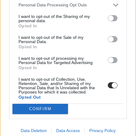
sem egységes. Míg a BME-n 100 újonnan felvett egyetemistára 76
Personal Data Processing Opt Outs
férőhely jut, a BGE-n mindössze 16, a legolcsóbb havi kollégiumi
díjak pedig 9300 és 25 500 forint között mozognak a vizsgált
I want to opt-out of the Sharing of my
intézményekben. Megnéztük, hol mekkora a kollégiumi kapacitás,
personal data.
mennyit kell fizetni, és mi alapján dől el, hogy ki költözhet be.
Opted In
Felsőoktatás
I want to opt-out of the Sale of my
Szöllősi Anna
Personal Data.
Opted In
Dolgoznának az egyetem mellett, mégsem
vállalhatnak diákmunkát – több mint százezer
I want to opt-out of processing my
Personal Data for Targeted Advertising.
levelezős hallgatót érinthet a szabály
Opted In
„Szinte bárhol voltam állásinterjún, mikor megtudták, hogy levelező
I want to opt-out of Collection, Use,
tagozatos hallgató vagyok, egyből húzni kezdték a szájukat” –
Retention, Sale, and/or Sharing of my
számolt be tapasztalatairól az Eduline-nak egy egyetemista. Példája
Personal Data that Is Unrelated with the
Purposes for which it was collected.
azonban korántsem egyedi: több levelezős hallgató számolt be
Opted Out
hasonló nehézségekről.
Campus life
CONFIRM
Kovács Dóri
Eltörölnék a 45 perces iskola-előkészítőt, újra az
Data Deletion
Data Access
Privacy Policy
óvodák dönthetnének az iskolaérettségről