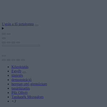
Ugrás a fő tartalomra
Közoktatás
Egyéb
tüntetés
demonstráció
herman ottó gimnázium
tanárlázadás
Pilz Olivér
Tanítanék Mozgalom
+3