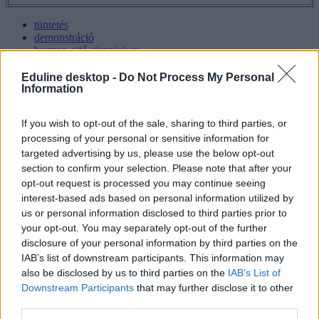
tüntetés
demonstráció
herman ottó gimnázium
tanárlázadás
Pilz Olivér
Eduline desktop -
Do Not Process My Personal
Information
Tanítanék Mozgalom
Hozzászólások
If you wish to opt-out of the sale, sharing to third parties, or
processing of your personal or sensitive information for
targeted advertising by us, please use the below opt-out
section to confirm your selection. Please note that after your
opt-out request is processed you may continue seeing
interest-based ads based on personal information utilized by
us or personal information disclosed to third parties prior to
your opt-out. You may separately opt-out of the further
Több mint kétszer annyi diák jutott be a
disclosure of your personal information by third parties on the
felsőoktatásba, mint ahány kollégiumi férőhely
IAB’s list of downstream participants. This information may
összesen van
also be disclosed by us to third parties on the
IAB’s List of
Downstream Participants
that may further disclose it to other
Nemcsak abban vannak jelentős különbségek az egyetemek között,
third parties.
hogy hány kollégiumi férőhely jut a hallgatókra, a térítési díj összege