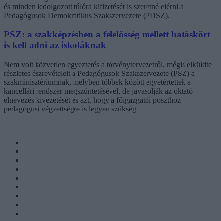
és minden ledolgozott túlóra kifizetését is szeretné elérni a
Pedagógusok Demokratikus Szakszervezete (PDSZ).
PSZ: a szakképzésben a felelősség mellett hatáskört
is kell adni az iskoláknak
Nem volt közvetlen egyeztetés a törvénytervezetről, mégis elküldte
részletes észrevételeit a Pedagógusok Szakszervezete (PSZ) a
szakminisztériumnak, melyben többek között egyetértettek a
kancellári rendszer megszüntetésével, de javasolják az oktató
elnevezés kivezetését és azt, hogy a főigazgatói poszthoz
pedagógusi végzettségre is legyen szükség.