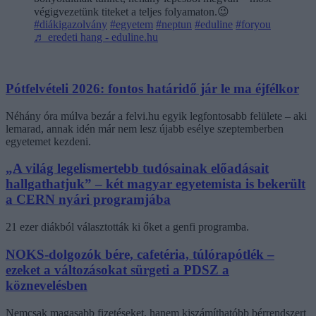
végigvezetünk titeket a teljes folyamaton.😉
#diákigazolvány
#egyetem
#neptun
#eduline
#foryou
♬ eredeti hang - eduline.hu
Pótfelvételi 2026: fontos határidő jár le ma éjfélkor
Néhány óra múlva bezár a felvi.hu egyik legfontosabb felülete – aki
lemarad, annak idén már nem lesz újabb esélye szeptemberben
egyetemet kezdeni.
„A világ legelismertebb tudósainak előadásait
hallgathatjuk” – két magyar egyetemista is bekerült
a CERN nyári programjába
21 ezer diákból választották ki őket a genfi programba.
NOKS-dolgozók bére, cafetéria, túlórapótlék –
ezeket a változásokat sürgeti a PDSZ a
köznevelésben
Nemcsak magasabb fizetéseket, hanem kiszámíthatóbb bérrendszert