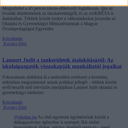
Megszűnhet a 45 perces iskola-előkészítő foglalkozás, újra az
óvodák dönthetnének az iskolaérettségről, és az oviKRÉTA is
átalakulhat. Többek között ezeket a változtatásokat javasolta az
Oktatási és Gyermekügyi Minisztériumnak a Magyar
Óvodapedagógiai Egyesület.
Közoktatás
Kovács Dóri
Lannert Judit a tankerületek átalakításáról: Az
iskolaigazgatók visszakapják munkáltatói jogaikat
Fokozatosan alakítaná át a tankerületi rendszert a kormány,
miközben megszüntetné annak politikai jellegét – többek között
erről beszélt első televíziós interjújában Lannert Judit oktatási és
gyermekügyi miniszter.
Közoktatás
Kovács Dóri
@eduline.hu
Az első egyetemi ügyintézések között a
diákigazolvány igénylése is szerepel. Bár elsőre
bonyolultnak tűnhet, néhány lépésből megvan – most