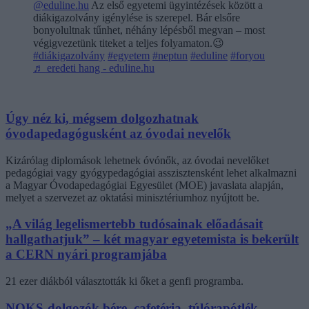
@eduline.hu
Az első egyetemi ügyintézések között a
diákigazolvány igénylése is szerepel. Bár elsőre
bonyolultnak tűnhet, néhány lépésből megvan – most
végigvezetünk titeket a teljes folyamaton.😉
#diákigazolvány
#egyetem
#neptun
#eduline
#foryou
♬ eredeti hang - eduline.hu
Úgy néz ki, mégsem dolgozhatnak
óvodapedagógusként az óvodai nevelők
Kizárólag diplomások lehetnek óvónők, az óvodai nevelőket
pedagógiai vagy gyógypedagógiai asszisztensként lehet alkalmazni
a Magyar Óvodapedagógiai Egyesület (MOE) javaslata alapján,
melyet a szervezet az oktatási minisztériumhoz nyújtott be.
„A világ legelismertebb tudósainak előadásait
hallgathatjuk” – két magyar egyetemista is bekerült
a CERN nyári programjába
21 ezer diákból választották ki őket a genfi programba.
NOKS-dolgozók bére, cafetéria, túlórapótlék –