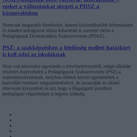
ezeket a változásokat sürgeti a PDSZ a
köznevelésben
Nemcsak magasabb fizetéseket, hanem kiszámíthatóbb bérrendszert
és minden ledolgozott túlóra kifizetését is szeretné elérni a
Pedagógusok Demokratikus Szakszervezete (PDSZ).
PSZ: a szakképzésben a felelősség mellett hatáskört
is kell adni az iskoláknak
Nem volt közvetlen egyeztetés a törvénytervezetről, mégis elküldte
részletes észrevételeit a Pedagógusok Szakszervezete (PSZ) a
szakminisztériumnak, melyben többek között egyetértettek a
kancellári rendszer megszüntetésével, de javasolják az oktató
elnevezés kivezetését és azt, hogy a főigazgatói poszthoz
pedagógusi végzettségre is legyen szükség.