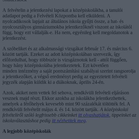
A felvételin a jelentkezési lapokat a középiskolákba, a tanulói
adatlapot pedig a Felvételi Központba kell elküldeni. A
nyolcadikosok lapjait az általános iskola gyűjti össze, a hat- és
nyolcosztályos gimnáziumokba jelentkezőknél viszont az iskolától
függ, hogy ezt vállalják-e. Ha nem, egyénileg kell megoldanotok a
jelentkezést.
A szóbeliket és az alkalmassági vizsgákat február 17. és március 6.
között tartják. Ezeket az adott középiskolában szervezik, így
előfordulhat, hogy többször is vizsgáznotok kell - attól függően,
hogy hány középiskolába jelentkeztetek. Ezt követően
minden intézmény a saját pontszámítási szabályai szerint rangsorolja
a jelentkezőket, a végső eredményt pedig az egyeztetett felvételi
jegyzék alapján küldik ki a diákoknak, április 24-én.
Azok, akiket nem vettek fel sehova, rendkívüli felvételi eljáráson
vesznek majd részt. Ekkor azokba az iskolákba jelentkezhettek,
amelyek a férőhelyek kevesebb mint 90 százalékát töltötték fel. A
rendkívüli felvételit május 4. és 14. között tartják.
A középiskolai
felvételiről szóló legfrissebb cikkeinket
itt olvashatjátok
, tippeinket az
iskolaválasztáshoz pedig
itt nézhetitek meg
.
A legjobb középiskolák