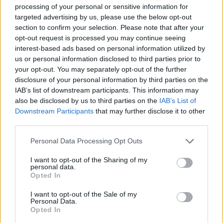
processing of your personal or sensitive information for
targeted advertising by us, please use the below opt-out
section to confirm your selection. Please note that after your
opt-out request is processed you may continue seeing
interest-based ads based on personal information utilized by
legjobb középiskolák
us or personal information disclosed to third parties prior to
középiskolai felvételi 2015
your opt-out. You may separately opt-out of the further
HVG középiskolai rangsor 2015
disclosure of your personal information by third parties on the
középiskolai rangsor 2015
IAB’s list of downstream participants. This information may
also be disclosed by us to third parties on the
IAB’s List of
Hozzászólások
Downstream Participants
that may further disclose it to other
third parties.
Personal Data Processing Opt Outs
I want to opt-out of the Sharing of my
personal data.
Opted In
Mi a baj a 8 osztályos általános iskolával, és mi jöhet
I want to opt-out of the Sale of my
helyette?
Personal Data.
Opted In
A kisiskolák tanárhiánya és a kisgimnáziumok elitképzővé válása