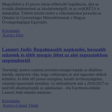
Megszűnhet a 45 perces iskola-előkészítő foglalkozás, újra az
óvodák dönthetnének az iskolaérettségről, és az oviKRÉTA is
átalakulhat. Többek között ezeket a változtatásokat javasolta az
Oktatási és Gyermekügyi Minisztériumnak a Magyar
Óvodapedagógiai Egyesület.
Közoktatás
Kovács Dóri
Lannert Judit: Rugalmasabb napkezdés, hosszabb
szünetek és több mozgás jöhet az alsó tagozatokban
szeptembertől
Tizennégy pontos szakmai javaslatcsomagot kaptak az általános
iskolák, amelynek célja, hogy csökkenjen az alsó tagozatos diákok
terhelése, és több idő jusson mozgásra, kreatív tevékenységekre,
valamint tapasztalati tanulásra. Az intézmények már a 2026/2027-es
tanévtől alkalmazhatják az ajánlásokat – írta Facebook-oldalán
Lannert Judit oktatási miniszter.
Közoktatás
Kurucz-Gáspár Tünde