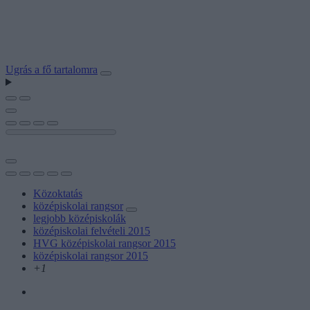
Ugrás a fő tartalomra
Közoktatás
középiskolai rangsor
legjobb középiskolák
középiskolai felvételi 2015
HVG középiskolai rangsor 2015
középiskolai rangsor 2015
+1