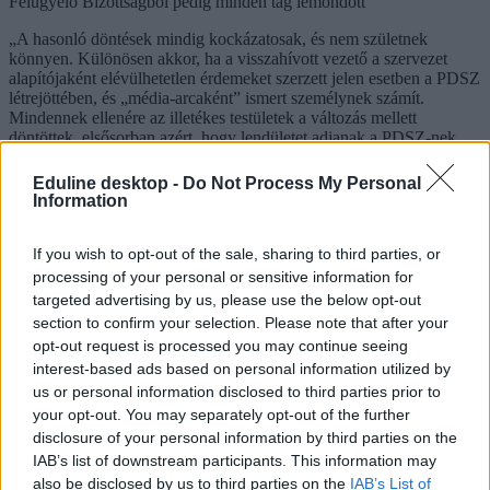
Felügyelő Bizottságból pedig minden tag lemondott
„A hasonló döntések mindig kockázatosak, és nem születnek
könnyen. Különösen akkor, ha a visszahívott vezető a szervezet
alapítójaként elévülhetetlen érdemeket szerzett jelen esetben a PDSZ
létrejöttében, és „média-arcaként” ismert személynek számít.
Mindennek ellenére az illetékes testületek a változás mellett
döntöttek, elsősorban azért, hogy lendületet adjanak a PDSZ-nek
egy olyan korszakban, amikor a politikai helyzet különösen
indokolttá teszi a fékek és ellensúlyok egyik fontos elemének, a
Eduline desktop -
Do Not Process My Personal
szakszervezeteknek minél hatékonyabb működését” – írják.
Information
Be kell vallanom, kicsit elfáradtam: megszólalt a
If you wish to opt-out of the sale, sharing to third parties, or
PDSZ távozó elnöke
processing of your personal or sensitive information for
targeted advertising by us, please use the below opt-out
Úgy gondolom, az elmúlt években sok mindent tettem
az oktatásügy érdekében, be kell vallanom, kicsit
section to confirm your selection. Please note that after your
elfáradtam. De sok feladat van még, ezek megoldása a
opt-out request is processed you may continue seeing
PDSZ új vezetésére vár - mondta Mendrey László, a
interest-based ads based on personal information utilized by
Pedagógusok Demokratikus Szakszervezetének
us or personal information disclosed to third parties prior to
(PDSZ) volt elnöke a Népszavának.
your opt-out. You may separately opt-out of the further
PDSZ
disclosure of your personal information by third parties on the
Pedagógusok Demokratikus Szakszervezete
IAB’s list of downstream participants. This information may
Mendrey László
also be disclosed by us to third parties on the
IAB’s List of