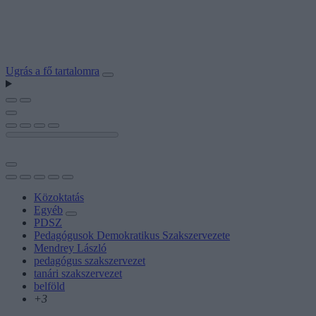
Ugrás a fő tartalomra
Közoktatás
Egyéb
PDSZ
Pedagógusok Demokratikus Szakszervezete
Mendrey László
pedagógus szakszervezet
tanári szakszervezet
belföld
+3