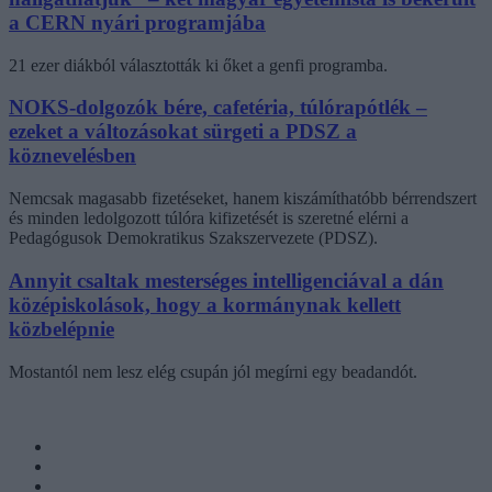
a CERN nyári programjába
21 ezer diákból választották ki őket a genfi programba.
NOKS-dolgozók bére, cafetéria, túlórapótlék –
ezeket a változásokat sürgeti a PDSZ a
köznevelésben
Nemcsak magasabb fizetéseket, hanem kiszámíthatóbb bérrendszert
és minden ledolgozott túlóra kifizetését is szeretné elérni a
Pedagógusok Demokratikus Szakszervezete (PDSZ).
Annyit csaltak mesterséges intelligenciával a dán
középiskolások, hogy a kormánynak kellett
közbelépnie
Mostantól nem lesz elég csupán jól megírni egy beadandót.