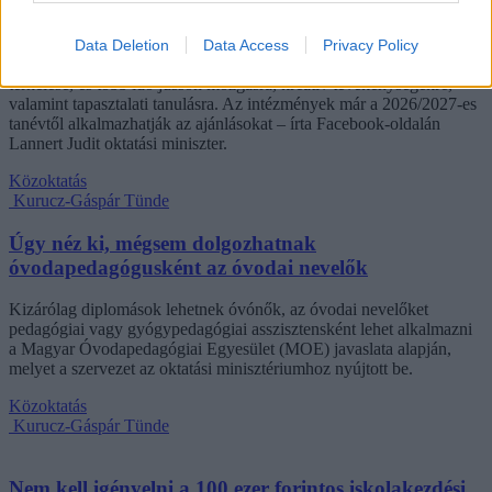
szeptembertől
Tizennégy pontos szakmai javaslatcsomagot kaptak az általános
Data Deletion
Data Access
Privacy Policy
iskolák, amelynek célja, hogy csökkenjen az alsó tagozatos diákok
terhelése, és több idő jusson mozgásra, kreatív tevékenységekre,
valamint tapasztalati tanulásra. Az intézmények már a 2026/2027-es
tanévtől alkalmazhatják az ajánlásokat – írta Facebook-oldalán
Lannert Judit oktatási miniszter.
Közoktatás
Kurucz-Gáspár Tünde
Úgy néz ki, mégsem dolgozhatnak
óvodapedagógusként az óvodai nevelők
Kizárólag diplomások lehetnek óvónők, az óvodai nevelőket
pedagógiai vagy gyógypedagógiai asszisztensként lehet alkalmazni
a Magyar Óvodapedagógiai Egyesület (MOE) javaslata alapján,
melyet a szervezet az oktatási minisztériumhoz nyújtott be.
Közoktatás
Kurucz-Gáspár Tünde
Nem kell igényelni a 100 ezer forintos iskolakezdési