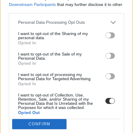
pedagógus szakszervezet
Downstream Participants
that may further disclose it to other
tanári szakszervezet
third parties.
belföld
Personal Data Processing Opt Outs
Hozzászólások
I want to opt-out of the Sharing of my
personal data.
Opted In
I want to opt-out of the Sale of my
Personal Data.
Opted In
I want to opt-out of processing my
Mikor pihenhettek még 2026-ban? Itt van az összes
Personal Data for Targeted Advertising.
hosszú hétvége és tanítási szünet
Opted In
Még három hosszabb pihenő vár rátok idén: mutatjuk a dátumokat.
I want to opt-out of Collection, Use,
Retention, Sale, and/or Sharing of my
Personal Data that Is Unrelated with the
Campus life
Purposes for which it was collected.
Kovács Dóri
Opted Out
Lannert Judit: Rugalmasabb napkezdés, hosszabb
CONFIRM
szünetek és több mozgás jöhet az alsó tagozatokban