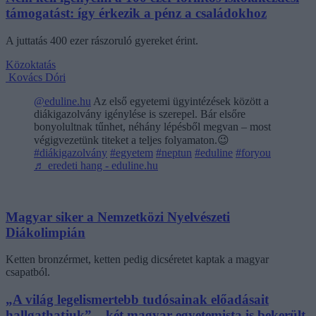
támogatást: így érkezik a pénz a családokhoz
A juttatás 400 ezer rászoruló gyereket érint.
Közoktatás
Kovács Dóri
@eduline.hu
Az első egyetemi ügyintézések között a
diákigazolvány igénylése is szerepel. Bár elsőre
bonyolultnak tűnhet, néhány lépésből megvan – most
végigvezetünk titeket a teljes folyamaton.😉
#diákigazolvány
#egyetem
#neptun
#eduline
#foryou
♬ eredeti hang - eduline.hu
Magyar siker a Nemzetközi Nyelvészeti
Diákolimpián
Ketten bronzérmet, ketten pedig dicséretet kaptak a magyar
csapatból.
„A világ legelismertebb tudósainak előadásait
hallgathatjuk” – két magyar egyetemista is bekerült