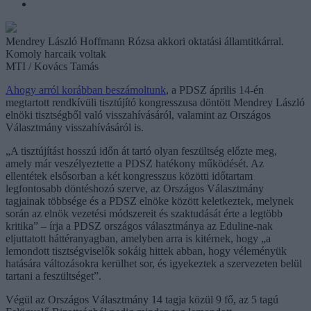
Mendrey László Hoffmann Rózsa akkori oktatási államtitkárral.
Komoly harcaik voltak
MTI / Kovács Tamás
Ahogy arról korábban beszámoltunk
, a PDSZ április 14-én
megtartott rendkívüli tisztújító kongresszusa döntött Mendrey László
elnöki tisztségből való visszahívásáról, valamint az Országos
Választmány visszahívásáról is.
„A tisztújítást hosszú időn át tartó olyan feszültség előzte meg,
amely már veszélyeztette a PDSZ hatékony működését. Az
ellentétek elsősorban a két kongresszus közötti időtartam
legfontosabb döntéshozó szerve, az Országos Választmány
tagjainak többsége és a PDSZ elnöke között keletkeztek, melynek
során az elnök vezetési módszereit és szaktudását érte a legtöbb
kritika” – írja a PDSZ országos választmánya az Eduline-nak
eljuttatott háttéranyagban, amelyben arra is kitérnek, hogy „a
lemondott tisztségviselők sokáig hittek abban, hogy véleményük
hatására változásokra kerülhet sor, és igyekeztek a szervezeten belül
tartani a feszültséget”.
Végül az Országos Választmány 14 tagja közül 9 fő, az 5 tagú