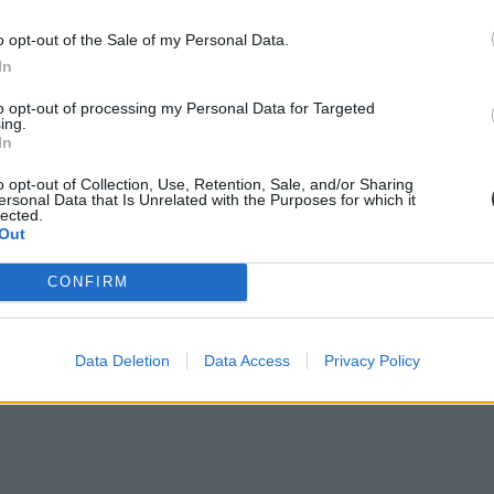
l kezdte meg működését. Az egyes minisztériumok szintjére kiterjesztet
ktatás. Ám pontosan ez a lendület az, ami egy újabb megkerülhetetlen ki
o opt-out of the Sale of my Personal Data.
stressznek a kezeléséhez igyekszem az alábbiakban szempontokat adni
In
to opt-out of processing my Personal Data for Targeted
ing.
diákmunkát – több mint százezer levelezős hallgatót é
In
o opt-out of Collection, Use, Retention, Sale, and/or Sharing
agozatos hallgató vagyok, egyből húzni kezdték a szájukat” – számolt b
ersonal Data that Is Unrelated with the Purposes for which it
gekről.
lected.
Out
CONFIRM
dák dönthetnének az iskolaérettségről
dönthetnének az iskolaérettségről, és az oviKRÉTA is átalakulhat. Többe
Data Deletion
Data Access
Privacy Policy
.