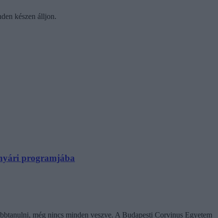
nden készen álljon.
N nyári programjába
ovábbtanulni, még nincs minden veszve. A Budapesti Corvinus Egyetem