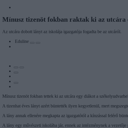
Mínusz tizenöt fokban raktak ki az utcára 
Az utcára dobott lányt az iskolája igazgatója fogadta be az utcáról.
Eduline
Mínusz tizenöt fokban tettek ki az utcára egy diákot a székelyudvarhe
A tizenhat éves lányt azért büntették ilyen kegyetlenül, mert megsze
A lány annak ellenére megkapta az igazgatótól a kínzással felérő bünt
A lány egy művészeti iskolába jár, ennek az intézménynek a vezetője pr