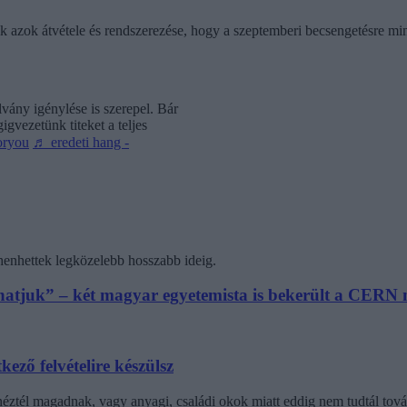
ik azok átvétele és rendszerezése, hogy a szeptemberi becsengetésre mi
vány igénylése is szerepel. Bár
gvezetünk titeket a teljes
oryou
♬ eredeti hang -
henhettek legközelebb hosszabb ideig.
athatjuk” – két magyar egyetemista is bekerült a CER
kező felvételire készülsz
inéztél magadnak, vagy anyagi, családi okok miatt eddig nem tudtál t