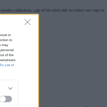
azt mondta a diákoknak, „egy nő két okból sikít: ha bajban van, vagy ha
sonal or
ection to
ou may
 personal
out of the
 downstream
B’s List of