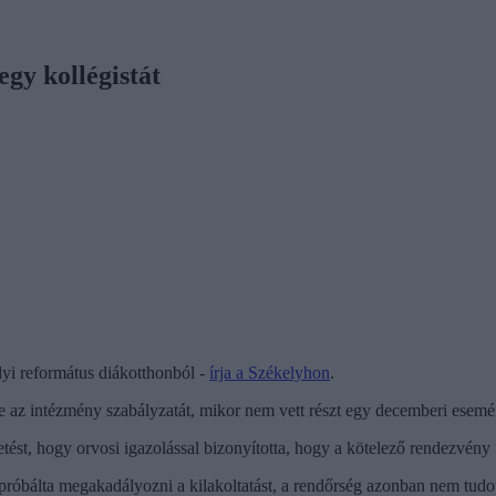
egy kollégistát
lyi református diákotthonból -
írja a Székelyhon
.
gte az intézmény szabályzatát, mikor nem vett részt egy decemberi esem
etést, hogy orvosi igazolással bizonyította, hogy a kötelező rendezvény 
óbálta megakadályozni a kilakoltatást, a rendőrség azonban nem tudott m