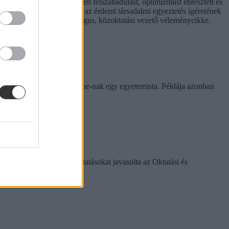
t hiperaktivitás érezhetően felszabadulást, optimizmust ébresztett és
hívást is előtérbe rántott: az érdemi társadalmi egyeztetés ígéretének
. Hana György humánökológus, közoktatási vezető véleménycikke.
rinthet a szabály
e tapasztalatairól az Eduline-nak egy egyetemista. Példája azonban
k között ezeket a változtatásokat javasolta az Oktatási és