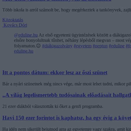
Több iskola is arról számolt be, hogy megérkeztek a tankönyvek, zajl
Közoktatás
Kovács Dóri
@eduline.hu
Az első egyetemi ügyintézések között a diákigazol
elsőre bonyolultnak tűnhet, néhány lépésből megvan – most végi
folyamaton.😉
#diákigazolvány
#egyetem
#neptun
#eduline
#f
eduline.hu
Itt a pontos dátum: ekkor lesz az őszi szünet
Bár a nyári szünetnek még nincs vége, már most lehet tudni, mikor pi
„A világ legelismertebb tudósainak előadásait hallg
21 ezer diákból választották ki őket a genfi programba.
Havi 150 ezer forintot is kaphatsz, ha egy évig a követ
Ha idén nem sikerült bejutnod arra az egyetemre vagy szakra, amit k