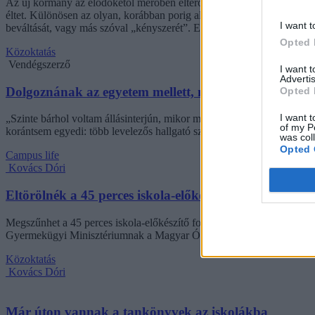
Az új kormány az elődökétől merőben eltérő kommunikációs stratégiáva
éltet. Különösen az olyan, korábban porig alázott ágazatban, mint az o
I want t
beváltását, vagy más szóval „kényszerét”. Ennek, az amúgy pozitív 
Opted 
Közoktatás
Vendégszerző
I want 
Advertis
Dolgoznának az egyetem mellett, mégsem vállalhatnak 
Opted 
I want t
„Szinte bárhol voltam állásinterjún, mikor megtudták, hogy levelező t
of my P
korántsem egyedi: több levelezős hallgató számolt be hasonló nehézsé
was col
Opted 
Campus life
Kovács Dóri
Eltörölnék a 45 perces iskola-előkészítőt, újra az óvo
Megszűnhet a 45 perces iskola-előkészítő foglalkozás, újra az óvodák 
Gyermekügyi Minisztériumnak a Magyar Óvodapedagógiai Egyesület
Közoktatás
Kovács Dóri
Már úton vannak a tankönyvek az iskolákba