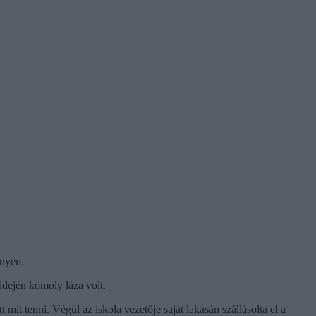
ényen.
idején komoly láza volt.
it tenni. Végül az iskola vezetője saját lakásán szállásolta el a