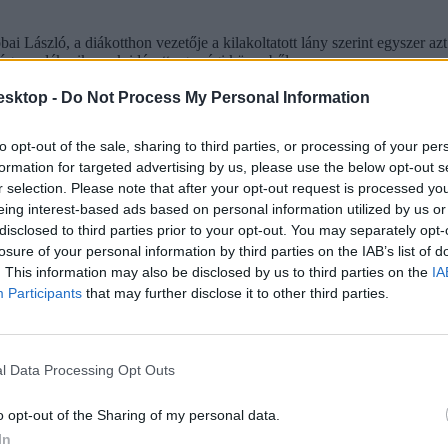
obai László, a diákotthon vezetője a kilakoltatott lány szerint egyszer 
úgy emlékszik, csak idézett egy régi könyvből.
esktop -
Do Not Process My Personal Information
to opt-out of the sale, sharing to third parties, or processing of your per
formation for targeted advertising by us, please use the below opt-out s
r selection. Please note that after your opt-out request is processed y
eing interest-based ads based on personal information utilized by us or
disclosed to third parties prior to your opt-out. You may separately opt-
losure of your personal information by third parties on the IAB’s list of
. This information may also be disclosed by us to third parties on the
IA
Participants
that may further disclose it to other third parties.
l Data Processing Opt Outs
tatásról szóló közbeszédnek”
o opt-out of the Sharing of my personal data.
In