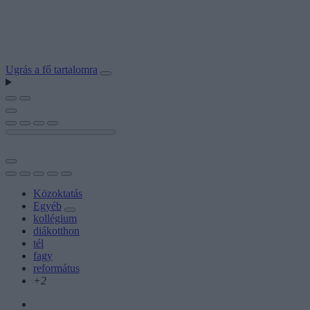
Ugrás a fő tartalomra
Közoktatás
Egyéb
kollégium
diákotthon
tél
fagy
református
+2