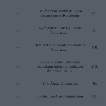
Békéscsabai Andrássy Gyula
75.
87.
Gimnázium és Kollégium
Nyíregyházi Kölcsey Ferenc
76.
35.
Gimnázium
Bethlen Gábor Általános Iskola és
77.
158.
Gimnázium
Puskás Tivadar Távközlési
78.
Technikum Infokommunikációs
273.
Szakközépiskola
79.
Tóth Árpád Gimnázium
46.
80.
Tatabányai Árpád Gimnázium
82.