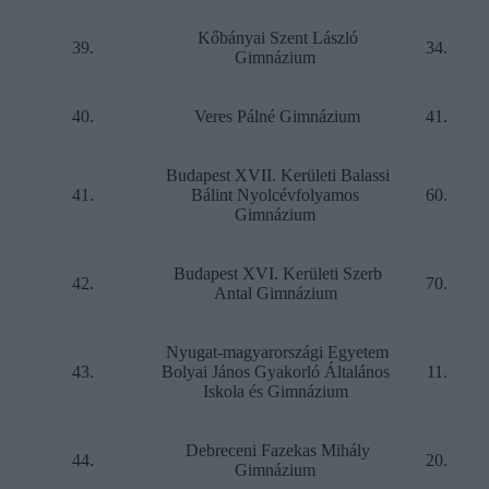
Kőbányai Szent László
39.
34.
Gimnázium
40.
Veres Pálné Gimnázium
41.
Budapest XVII. Kerületi Balassi
41.
Bálint Nyolcévfolyamos
60.
Gimnázium
Budapest XVI. Kerületi Szerb
42.
70.
Antal Gimnázium
Nyugat-magyarországi Egyetem
43.
Bolyai János Gyakorló Általános
11.
Iskola és Gimnázium
Debreceni Fazekas Mihály
44.
20.
Gimnázium