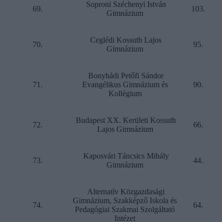
Soproni Széchenyi István
69.
103.
Gimnázium
Ceglédi Kossuth Lajos
70.
95.
Gimnázium
Bonyhádi Petőfi Sándor
71.
Evangélikus Gimnázium és
90.
Kollégium
Budapest XX. Kerületi Kossuth
72.
66.
Lajos Gimnázium
Kaposvári Táncsics Mihály
73.
44.
Gimnázium
Alternatív Közgazdasági
Gimnázium, Szakképző Iskola és
74.
64.
Pedagógiai Szakmai Szolgáltató
Intézet