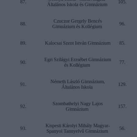
87.
105.
Általános Iskola és Gimnázium
Czuczor Gergely Bencés
88.
96.
Gimnázium és Kollégium
89.
Kalocsai Szent István Gimnázium
85.
Egri Szilágyi Erzsébet Gimnázium
90.
77.
és Kollégium
Németh László Gimnázium,
91.
129.
Általános Iskola
Szombathelyi Nagy Lajos
92.
157.
Gimnázium
Kispesti Károlyi Mihály Magyar-
93.
56.
Spanyol Tannyelvű Gimnázium