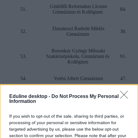
Gödöllői Református Líceum
51.
84.
Gimnázium és Kollégium
Dunakeszi Radnóti Miklós
52.
30.
Gimnázium
Boronkay György Műszaki
53.
Szakközépiskola, Gimnázium és
91.
Kollégium
54.
Vetési Albert Gimnázium
47.
Fényi Gyula Jezsuita Gimnázium
Eduline desktop -
Do Not Process My Personal
55.
52.
és Kollégium
Information
If you wish to opt-out of the sale, sharing to third parties, or
Tóparti Gimnázium és Művészeti
56.
37.
Szakközépiskola
processing of your personal or sensitive information for
targeted advertising by us, please use the below opt-out
section to confirm your selection. Please note that after your