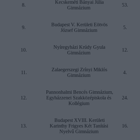
Kecskeméti Bányai Júlia
8.
53.
Gimnázium
Budapest V. Kerületi Eötvös
9.
5.
József Gimnázium
Nyíregyházi Krúdy Gyula
10.
12.
Gimnázium
Zalaegerszegi Zrínyi Miklós
11.
4.
Gimnázium
Pannonhalmi Bencés Gimnázium,
12.
Egyházzenei Szakközépiskola és
24.
Kollégium
Budapest XVIII. Kerületi
13.
Karinthy Frigyes Két Tanítási
16.
Nyelvű Gimnázium