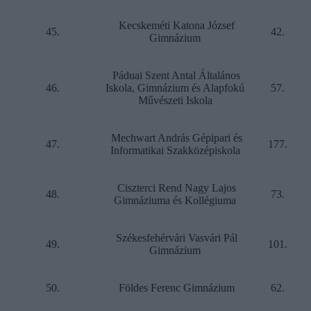
Kecskeméti Katona József
45.
42.
Gimnázium
Páduai Szent Antal Általános
46.
Iskola, Gimnázium és Alapfokú
57.
Művészeti Iskola
Mechwart András Gépipari és
47.
177.
Informatikai Szakközépiskola
Ciszterci Rend Nagy Lajos
48.
73.
Gimnáziuma és Kollégiuma
Székesfehérvári Vasvári Pál
49.
101.
Gimnázium
50.
Földes Ferenc Gimnázium
62.