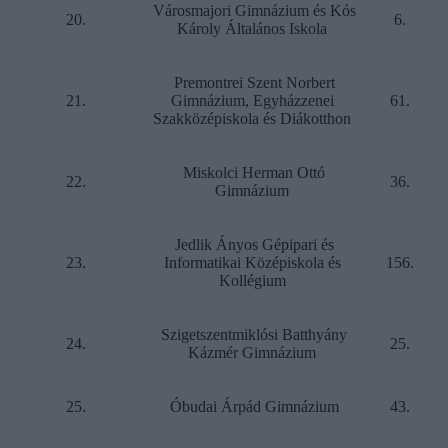
Városmajori Gimnázium és Kós
20.
6.
Károly Általános Iskola
Premontrei Szent Norbert
21.
Gimnázium, Egyházzenei
61.
Szakközépiskola és Diákotthon
Miskolci Herman Ottó
22.
36.
Gimnázium
Jedlik Ányos Gépipari és
23.
Informatikai Középiskola és
156.
Kollégium
Szigetszentmiklósi Batthyány
24.
25.
Kázmér Gimnázium
25.
Óbudai Árpád Gimnázium
43.