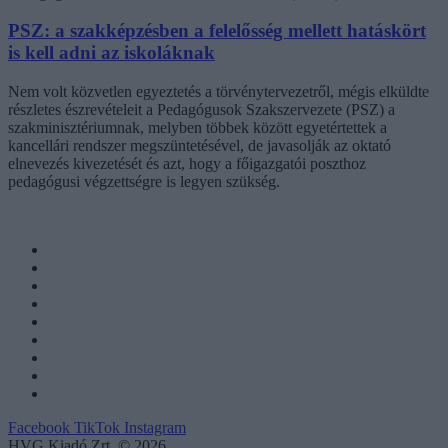
PSZ: a szakképzésben a felelősség mellett hatáskört
is kell adni az iskoláknak
Nem volt közvetlen egyeztetés a törvénytervezetről, mégis elküldte
részletes észrevételeit a Pedagógusok Szakszervezete (PSZ) a
szakminisztériumnak, melyben többek között egyetértettek a
kancellári rendszer megszüntetésével, de javasolják az oktató
elnevezés kivezetését és azt, hogy a főigazgatói poszthoz
pedagógusi végzettségre is legyen szükség.
Facebook
TikTok
Instagram
HVG Kiadó Zrt. © 2026