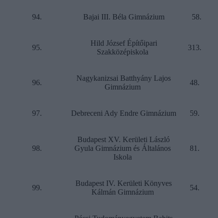
94.
Bajai III. Béla Gimnázium
58.
Hild József Építőipari
95.
313.
Szakközépiskola
Nagykanizsai Batthyány Lajos
96.
48.
Gimnázium
97.
Debreceni Ady Endre Gimnázium
59.
Budapest XV. Kerületi László
98.
Gyula Gimnázium és Általános
81.
Iskola
Budapest IV. Kerületi Könyves
99.
54.
Kálmán Gimnázium