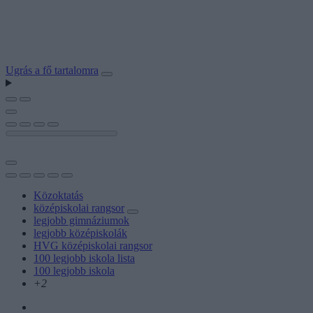
Ugrás a fő tartalomra
Közoktatás
középiskolai rangsor
legjobb gimnáziumok
legjobb középiskolák
HVG középiskolai rangsor
100 legjobb iskola lista
100 legjobb iskola
+2