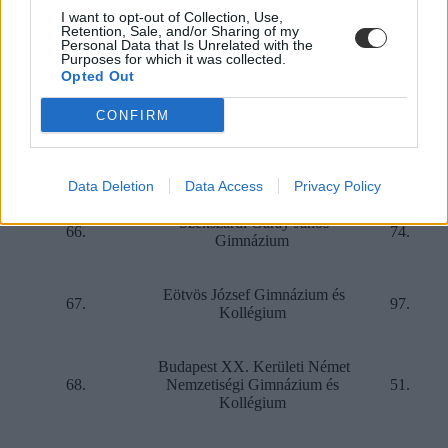
63.
Gimnázium, Általános Iskola és
40.
I want to opt-out of Collection, Use,
Diákotthon
Retention, Sale, and/or Sharing of my
Personal Data that Is Unrelated with the
Purposes for which it was collected.
Opted Out
Keszthelyi Vajda János
64.
63.
Gimnázium
CONFIRM
Kecskeméti Bolyai János
65.
50.
Gimnázium
Data Deletion
Data Access
Privacy Policy
Szekszárdi Garay János
66.
74.
Gimnázium
Eötvös József Gimnázium és
67.
97.
Kollégium
Budapest XX. Kerületi Német
68.
Nemzetiségi Gimnázium és
51.
Kollégium