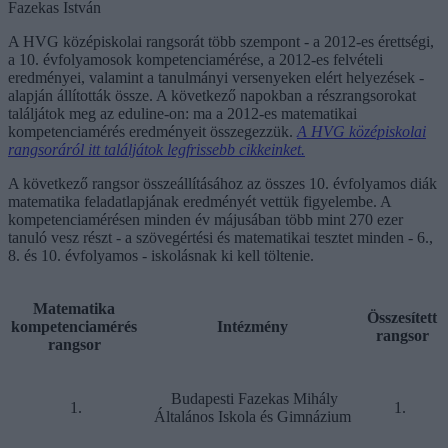
Fazekas István
A HVG középiskolai rangsorát több szempont - a 2012-es érettségi,
a 10. évfolyamosok kompetenciamérése, a 2012-es felvételi
eredményei, valamint a tanulmányi versenyeken elért helyezések -
alapján állították össze. A következő napokban a részrangsorokat
találjátok meg az eduline-on: ma a 2012-es matematikai
kompetenciamérés eredményeit összegezzük.
A HVG középiskolai
rangsoráról itt találjátok legfrissebb cikkeinket.
A következő rangsor összeállításához az összes 10. évfolyamos diák
matematika feladatlapjának eredményét vettük figyelembe. A
kompetenciamérésen minden év májusában több mint 270 ezer
tanuló vesz részt - a szövegértési és matematikai tesztet minden - 6.,
8. és 10. évfolyamos - iskolásnak ki kell töltenie.
Matematika
Összesített
kompetenciamérés
Intézmény
rangsor
rangsor
Budapesti Fazekas Mihály
1.
1.
Általános Iskola és Gimnázium