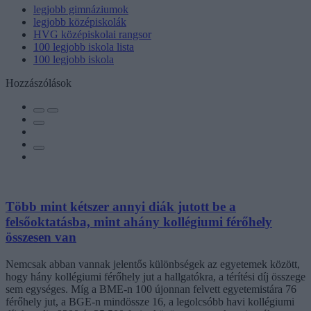
legjobb gimnáziumok
legjobb középiskolák
HVG középiskolai rangsor
100 legjobb iskola lista
100 legjobb iskola
Hozzászólások
Több mint kétszer annyi diák jutott be a
felsőoktatásba, mint ahány kollégiumi férőhely
összesen van
Nemcsak abban vannak jelentős különbségek az egyetemek között,
hogy hány kollégiumi férőhely jut a hallgatókra, a térítési díj összege
sem egységes. Míg a BME-n 100 újonnan felvett egyetemistára 76
férőhely jut, a BGE-n mindössze 16, a legolcsóbb havi kollégiumi