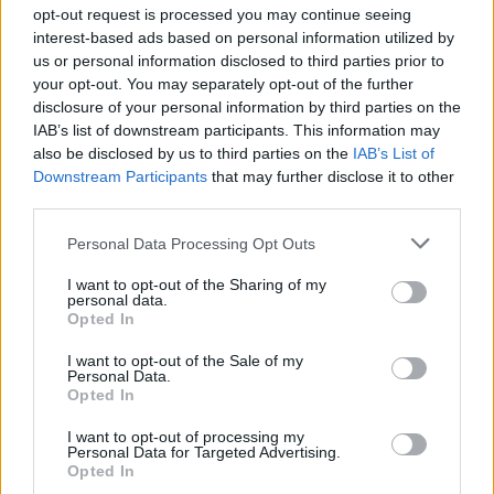
Budapest I. Kerületi Szilágyi
57.
29.
opt-out request is processed you may continue seeing
Erzsébet Gimnázium
interest-based ads based on personal information utilized by
us or personal information disclosed to third parties prior to
58.
Gödöllői Török Ignác Gimnázium
45.
your opt-out. You may separately opt-out of the further
disclosure of your personal information by third parties on the
IAB’s list of downstream participants. This information may
Prohászka Ottokár Katolikus
59.
88.
also be disclosed by us to third parties on the
IAB’s List of
Gimnázium
Downstream Participants
that may further disclose it to other
third parties.
Budapest IV. Kerületi Babits
Mihály Magyar-Angol Két
Personal Data Processing Opt Outs
60.
55.
Tanítási Nyelvű Általános Iskola
és Gimnázium
I want to opt-out of the Sharing of my
personal data.
Opted In
Budapest XXI. Kerületi Jedlik
61.
126.
I want to opt-out of the Sale of my
Ányos Gimnázium
Personal Data.
Opted In
62.
Németh László Gimnázium
68.
I want to opt-out of processing my
Personal Data for Targeted Advertising.
Opted In
Baár-Madas Református