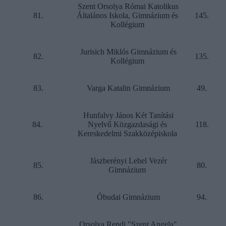
Szent Orsolya Római Katolikus
81.
Általános Iskola, Gimnázium és
145.
Kollégium
Jurisich Miklós Gimnázium és
82.
135.
Kollégium
83.
Varga Katalin Gimnázium
49.
Hunfalvy János Két Tanítási
84.
Nyelvű Közgazdasági és
118.
Kereskedelmi Szakközépiskola
Jászberényi Lehel Vezér
85.
80.
Gimnázium
86.
Óbudai Gimnázium
94.
Orsolya Rendi "Szent Angela"