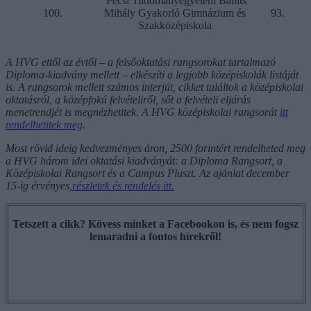
Pécsi Tudományegyetem Babits
100.
Mihály Gyakorló Gimnázium és
93.
Szakközépiskola
A HVG ettől az évtől – a felsőoktatási rangsorokat tartalmazó
Diploma-kiadvány mellett – elkészíti a legjobb középiskolák listáját
is. A rangsorok mellett számos interjút, cikket találtok a középiskolai
oktatásról, a középfokú felvételiről, sőt a felvételi eljárás
menetrendjét is megnézhetitek. A HVG középiskolai rangsorát
itt
rendelhetitek meg
.
Most rövid ideig kedvezményes áron, 2500 forintért rendelheted meg
a HVG három idei oktatási kiadványát: a Diploma Rangsort, a
Középiskolai Rangsort és a Campus Pluszt. Az ajánlat december
15-ig érvényes,
részletek és rendelés itt.
Tetszett a cikk? Kövess minket a Facebookon is, és nem fogsz
lemaradni a fontos hírekről!