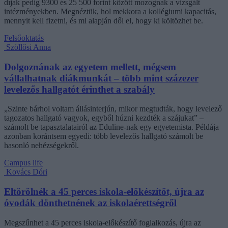
díjak pedig 9300 és 25 500 forint között mozognak a vizsgált
intézményekben. Megnéztük, hol mekkora a kollégiumi kapacitás,
mennyit kell fizetni, és mi alapján dől el, hogy ki költözhet be.
Felsőoktatás
Szöllősi Anna
Dolgoznának az egyetem mellett, mégsem
vállalhatnak diákmunkát – több mint százezer
levelezős hallgatót érinthet a szabály
„Szinte bárhol voltam állásinterjún, mikor megtudták, hogy levelező
tagozatos hallgató vagyok, egyből húzni kezdték a szájukat” –
számolt be tapasztalatairól az Eduline-nak egy egyetemista. Példája
azonban korántsem egyedi: több levelezős hallgató számolt be
hasonló nehézségekről.
Campus life
Kovács Dóri
Eltörölnék a 45 perces iskola-előkészítőt, újra az
óvodák dönthetnének az iskolaérettségről
Megszűnhet a 45 perces iskola-előkészítő foglalkozás, újra az