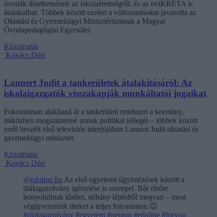
óvodák dönthetnének az iskolaérettségről, és az oviKRÉTA is
átalakulhat. Többek között ezeket a változtatásokat javasolta az
Oktatási és Gyermekügyi Minisztériumnak a Magyar
Óvodapedagógiai Egyesület.
Közoktatás
Kovács Dóri
Lannert Judit a tankerületek átalakításáról: Az
iskolaigazgatók visszakapják munkáltatói jogaikat
Fokozatosan alakítaná át a tankerületi rendszert a kormány,
miközben megszüntetné annak politikai jellegét – többek között
erről beszélt első televíziós interjújában Lannert Judit oktatási és
gyermekügyi miniszter.
Közoktatás
Kovács Dóri
@eduline.hu
Az első egyetemi ügyintézések között a
diákigazolvány igénylése is szerepel. Bár elsőre
bonyolultnak tűnhet, néhány lépésből megvan – most
végigvezetünk titeket a teljes folyamaton.😉
#diákigazolvány
#egyetem
#neptun
#eduline
#foryou