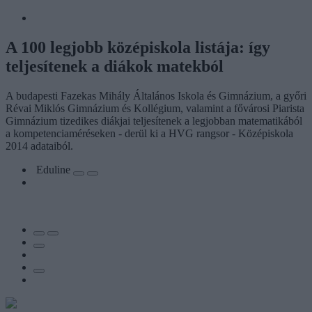
A 100 legjobb középiskola listája: így
teljesítenek a diákok matekból
A budapesti Fazekas Mihály Általános Iskola és Gimnázium, a győri
Révai Miklós Gimnázium és Kollégium, valamint a fővárosi Piarista
Gimnázium tizedikes diákjai teljesítenek a legjobban matematikából
a kompetenciaméréseken - derül ki a HVG rangsor - Középiskola
2014 adataiból.
Eduline