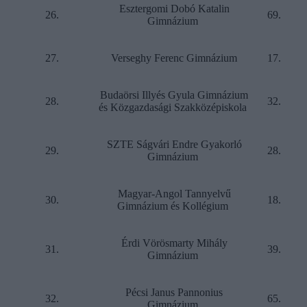
Esztergomi Dobó Katalin
26.
69.
Gimnázium
27.
Verseghy Ferenc Gimnázium
17.
Budaörsi Illyés Gyula Gimnázium
28.
32.
és Közgazdasági Szakközépiskola
SZTE Ságvári Endre Gyakorló
29.
28.
Gimnázium
Magyar-Angol Tannyelvű
30.
18.
Gimnázium és Kollégium
Érdi Vörösmarty Mihály
31.
39.
Gimnázium
Pécsi Janus Pannonius
32.
65.
Gimnázium