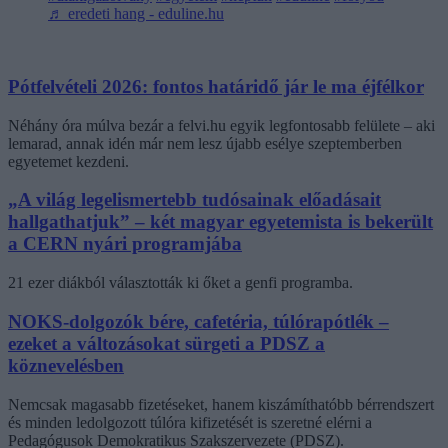
♬ eredeti hang - eduline.hu
Pótfelvételi 2026: fontos határidő jár le ma éjfélkor
Néhány óra múlva bezár a felvi.hu egyik legfontosabb felülete – aki
lemarad, annak idén már nem lesz újabb esélye szeptemberben
egyetemet kezdeni.
„A világ legelismertebb tudósainak előadásait
hallgathatjuk” – két magyar egyetemista is bekerült
a CERN nyári programjába
21 ezer diákból választották ki őket a genfi programba.
NOKS-dolgozók bére, cafetéria, túlórapótlék –
ezeket a változásokat sürgeti a PDSZ a
köznevelésben
Nemcsak magasabb fizetéseket, hanem kiszámíthatóbb bérrendszert
és minden ledolgozott túlóra kifizetését is szeretné elérni a
Pedagógusok Demokratikus Szakszervezete (PDSZ).