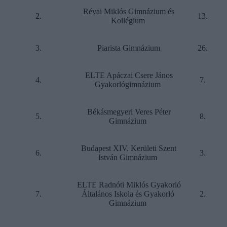
Révai Miklós Gimnázium és
2.
13.
Kollégium
3.
Piarista Gimnázium
26.
ELTE Apáczai Csere János
4.
7.
Gyakorlógimnázium
Békásmegyeri Veres Péter
5.
8.
Gimnázium
Budapest XIV. Kerületi Szent
6.
3.
István Gimnázium
ELTE Radnóti Miklós Gyakorló
7.
Általános Iskola és Gyakorló
2.
Gimnázium