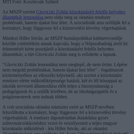
MTI Fotó: Koszticsák Szilárd
Az MSZP szerint
Gloviczki Zoltán közoktatásért felelős helyettes
államtitkár lemondása
nem oldja meg az oktatási rendszer
problémáit, hanem újakat hoz létre. A szocialisták arra szólítják fel a
kormányt, hogy függessze fel a köznevelési törvény végrehajtását.
Mindezt Hiller István, az MSZP humánpolitikai kabinetvezetője
közölte csütörtökön annak kapcsán, hogy a Népszabadság arról írt:
felmentését kérte posztjáról a közoktatásért felelős helyettes
államtitkár; a hírt Gloviczki Zoltán meg is erősítette a lapnak.
"Gloviczki Zoltán lemondása nem meglepő, de nem öröm. Lépése
nem megold problémákat, hanem újakat hoz létre" - fogalmazott
közleményében az ellenzéki képviselő, aki szerint a közoktatási
rendszer elérte működőképessége határát, két és fél hónappal az
iskolák tervezett államosítása előtt teljes a bizonytalanság a
pedagógusok és a szülők körében, de az iskolaigazgatók és a
polgármesterek sem tudnak többet.
A volt szocialista oktatási miniszter ezért az MSZP nevében
felszólította a kormányt, hogy függessze fel a köznevelési törvény
végrehajtását. A rendszer átgondolatlan átalakítása gyors
színvonalcsökkenéshez vezet és veszélyezteti a teljes magyar
közoktatás működését - írta Hiller István, aki az oktatási
államtitkárságot arra szólította fel, hogy "látszattárgyalások helyett"