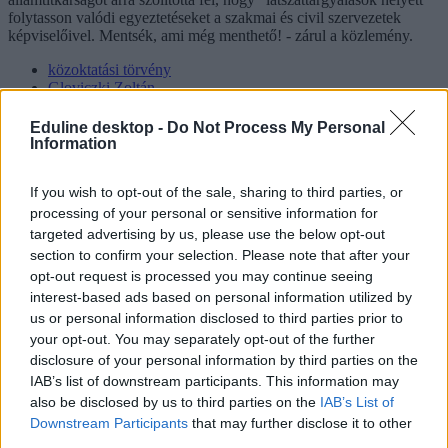
folytasson valódi egyeztetéseket a szakmai és civil szervezetek
képviselőivel. Mentsék, ami még menthető! - zárul a közlemény.
közoktatási törvény
Gloviczki Zoltán
közoktatásért felelős helyettes államtitkár
köznevelési törvény
Eduline desktop -
Do Not Process My Personal
Information
Hozzászólások
If you wish to opt-out of the sale, sharing to third parties, or
processing of your personal or sensitive information for
targeted advertising by us, please use the below opt-out
section to confirm your selection. Please note that after your
opt-out request is processed you may continue seeing
interest-based ads based on personal information utilized by
us or personal information disclosed to third parties prior to
Mi a baj a 8 osztályos általános iskolával, és mi jöhet
your opt-out. You may separately opt-out of the further
helyette?
disclosure of your personal information by third parties on the
IAB’s list of downstream participants. This information may
A kisiskolák tanárhiánya és a kisgimnáziumok elitképzővé válása
also be disclosed by us to third parties on the
IAB’s List of
nem elszigetelt hibák, hanem a jelenlegi oktatási szerkezet
Downstream Participants
that may further disclose it to other
„erővonalai”, amelyek a rendszer gyökeres reformjáért kiáltanak Dr.
third parties.