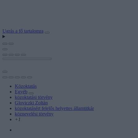
Ugrás a fő tartalomra
Közoktatás
Egyéb
közoktatási törvény
Gloviczki Zoltán
közoktatásért felelős helyettes államtitkár
köznevelési törvény
+1