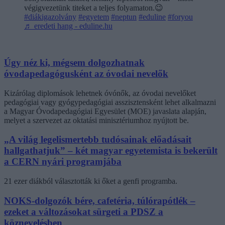
végigvezetünk titeket a teljes folyamaton.😉
#diákigazolvány
#egyetem
#neptun
#eduline
#foryou
♬ eredeti hang - eduline.hu
Úgy néz ki, mégsem dolgozhatnak
óvodapedagógusként az óvodai nevelők
Kizárólag diplomások lehetnek óvónők, az óvodai nevelőket
pedagógiai vagy gyógypedagógiai asszisztensként lehet alkalmazni
a Magyar Óvodapedagógiai Egyesület (MOE) javaslata alapján,
melyet a szervezet az oktatási minisztériumhoz nyújtott be.
„A világ legelismertebb tudósainak előadásait
hallgathatjuk” – két magyar egyetemista is bekerült
a CERN nyári programjába
21 ezer diákból választották ki őket a genfi programba.
NOKS-dolgozók bére, cafetéria, túlórapótlék –
ezeket a változásokat sürgeti a PDSZ a
köznevelésben