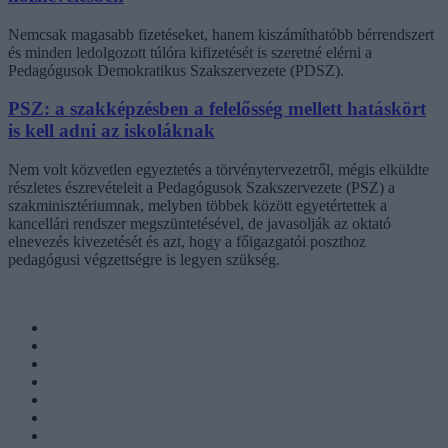
Nemcsak magasabb fizetéseket, hanem kiszámíthatóbb bérrendszert
és minden ledolgozott túlóra kifizetését is szeretné elérni a
Pedagógusok Demokratikus Szakszervezete (PDSZ).
PSZ: a szakképzésben a felelősség mellett hatáskört
is kell adni az iskoláknak
Nem volt közvetlen egyeztetés a törvénytervezetről, mégis elküldte
részletes észrevételeit a Pedagógusok Szakszervezete (PSZ) a
szakminisztériumnak, melyben többek között egyetértettek a
kancellári rendszer megszüntetésével, de javasolják az oktató
elnevezés kivezetését és azt, hogy a főigazgatói poszthoz
pedagógusi végzettségre is legyen szükség.