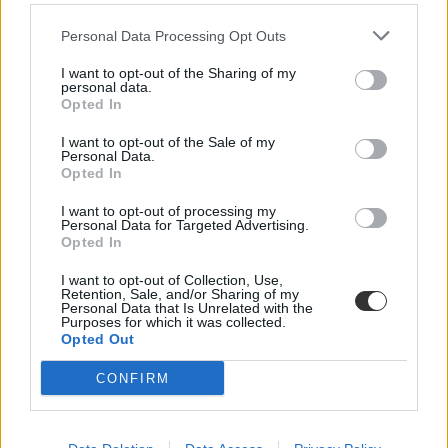
Gyarmathy Éva klinikai és neveléslélektani szakpszichológus,
egyetemi tanár szerint.
Personal Data Processing Opt Outs
Közoktatás
Kurucz-Gáspár Tünde
I want to opt-out of the Sharing of my
personal data.
Opted In
Dolgoznának az egyetem mellett, mégsem
vállalhatnak diákmunkát – több mint százezer
I want to opt-out of the Sale of my
levelezős hallgatót érinthet a szabály
Personal Data.
Opted In
„Szinte bárhol voltam állásinterjún, mikor megtudták, hogy levelező
I want to opt-out of processing my
tagozatos hallgató vagyok, egyből húzni kezdték a szájukat” –
Personal Data for Targeted Advertising.
számolt be tapasztalatairól az Eduline-nak egy egyetemista. Példája
Opted In
azonban korántsem egyedi: több levelezős hallgató számolt be
hasonló nehézségekről.
I want to opt-out of Collection, Use,
Retention, Sale, and/or Sharing of my
Campus life
Personal Data that Is Unrelated with the
Kovács Dóri
Purposes for which it was collected.
Opted Out
Eltörölnék a 45 perces iskola-előkészítőt, újra az
óvodák dönthetnének az iskolaérettségről
CONFIRM
Megszűnhet a 45 perces iskola-előkészítő foglalkozás, újra az
óvodák dönthetnének az iskolaérettségről, és az oviKRÉTA is