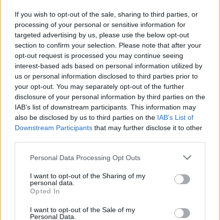
óraszámkeret, amely sokuk számára túlzott megterhelést jelent,
If you wish to opt-out of the sale, sharing to third parties, or
sokuknál pedig a fejlődés lelassulását eredményezheti.
processing of your personal or sensitive information for
Tehát nem a Fidesz frakcióvezetője által javasolt módosító indítvány
targeted advertising by us, please use the below opt-out
hagyja figyelmen kívül a gyermekek érdekeit, hanem a jelenlegi
section to confirm your selection. Please note that after your
szabályozás, amely melletti kiállásával a TASZ egy korszerűtlen, a
opt-out request is processed you may continue seeing
rászoruló gyermekek számára előnytelen rendszer mellett teszi le
interest-based ads based on personal information utilized by
voksát – összegez közleményében a Fidesz.
us or personal information disclosed to third parties prior to
fidesz
your opt-out. You may separately opt-out of the further
közoktatási törvény
disclosure of your personal information by third parties on the
Lázár János
IAB’s list of downstream participants. This information may
köznevelési törvény
also be disclosed by us to third parties on the
IAB’s List of
parlamenti vita
Downstream Participants
that may further disclose it to other
fogyatékos gyermek
TASZ
third parties.
Társaság a Szabadságjogokért
fogyatékos oktatás
Personal Data Processing Opt Outs
Hozzászólások
I want to opt-out of the Sharing of my
personal data.
Opted In
I want to opt-out of the Sale of my
Personal Data.