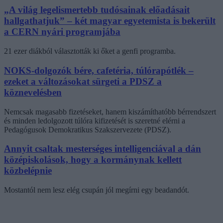
„A világ legelismertebb tudósainak előadásait
hallgathatjuk” – két magyar egyetemista is bekerült
a CERN nyári programjába
21 ezer diákból választották ki őket a genfi programba.
NOKS-dolgozók bére, cafetéria, túlórapótlék –
ezeket a változásokat sürgeti a PDSZ a
köznevelésben
Nemcsak magasabb fizetéseket, hanem kiszámíthatóbb bérrendszert
és minden ledolgozott túlóra kifizetését is szeretné elérni a
Pedagógusok Demokratikus Szakszervezete (PDSZ).
Annyit csaltak mesterséges intelligenciával a dán
középiskolások, hogy a kormánynak kellett
közbelépnie
Mostantól nem lesz elég csupán jól megírni egy beadandót.