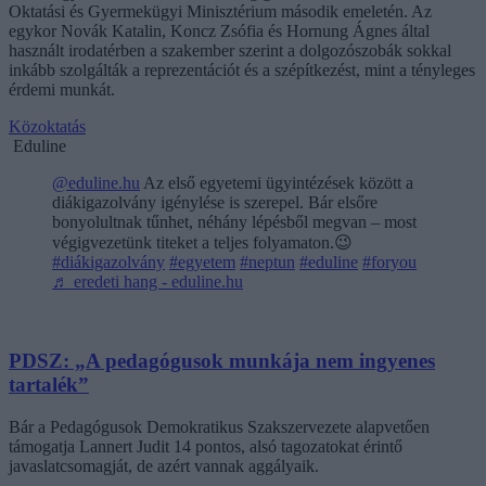
Oktatási és Gyermekügyi Minisztérium második emeletén. Az
egykor Novák Katalin, Koncz Zsófia és Hornung Ágnes által
használt irodatérben a szakember szerint a dolgozószobák sokkal
inkább szolgálták a reprezentációt és a szépítkezést, mint a tényleges
érdemi munkát.
Közoktatás
Eduline
@eduline.hu
Az első egyetemi ügyintézések között a
diákigazolvány igénylése is szerepel. Bár elsőre
bonyolultnak tűnhet, néhány lépésből megvan – most
végigvezetünk titeket a teljes folyamaton.😉
#diákigazolvány
#egyetem
#neptun
#eduline
#foryou
♬ eredeti hang - eduline.hu
PDSZ: „A pedagógusok munkája nem ingyenes
tartalék”
Bár a Pedagógusok Demokratikus Szakszervezete alapvetően
támogatja Lannert Judit 14 pontos, alsó tagozatokat érintő
javaslatcsomagját, de azért vannak aggályaik.