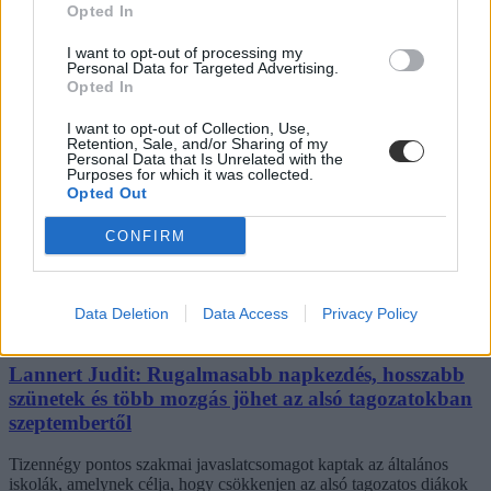
Opted In
I want to opt-out of processing my
Personal Data for Targeted Advertising.
Opted In
Az iskola mindent mérni akar – csak éppen a
tanulás lényegét nem tudja
I want to opt-out of Collection, Use,
Retention, Sale, and/or Sharing of my
Bár az iskola mint intézmény már nagyon régóta velünk van,
Personal Data that Is Unrelated with the
Purposes for which it was collected.
meglepően meglehetősen rövid múltra tekint vissza az a törekvés,
Opted Out
hogy mélyebben megértsük és vizsgáljuk: tulajdonképpen mit is tesz
az iskola a gyerekekkel. Az évszázadok során számtalan nevelési
elmélet és a legkülönbözőbb iskolatípusok jöttek létre, a tanulás
CONFIRM
alapvető természetéről alkotott képünk mégis gyakran tévutakra
tévedt. Vélemény.
Közoktatás
Data Deletion
Data Access
Privacy Policy
Fóti Péter
Lannert Judit: Rugalmasabb napkezdés, hosszabb
szünetek és több mozgás jöhet az alsó tagozatokban
szeptembertől
Tizennégy pontos szakmai javaslatcsomagot kaptak az általános
iskolák, amelynek célja, hogy csökkenjen az alsó tagozatos diákok