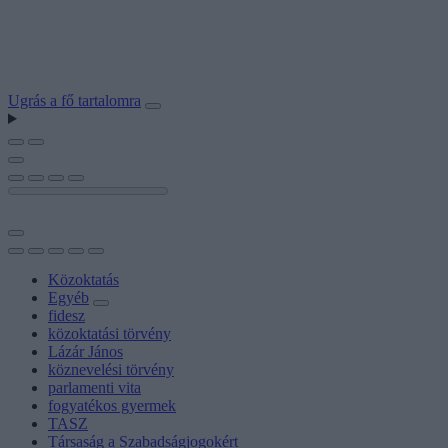
Ugrás a fő tartalomra
Közoktatás
Egyéb
fidesz
közoktatási törvény
Lázár János
köznevelési törvény
parlamenti vita
fogyatékos gyermek
TASZ
Társaság a Szabadságjogokért