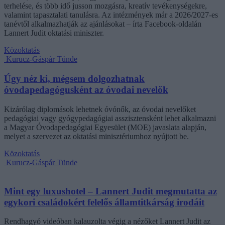
terhelése, és több idő jusson mozgásra, kreatív tevékenységekre,
valamint tapasztalati tanulásra. Az intézmények már a 2026/2027-es
tanévtől alkalmazhatják az ajánlásokat – írta Facebook-oldalán
Lannert Judit oktatási miniszter.
Közoktatás
Kurucz-Gáspár Tünde
Úgy néz ki, mégsem dolgozhatnak
óvodapedagógusként az óvodai nevelők
Kizárólag diplomások lehetnek óvónők, az óvodai nevelőket
pedagógiai vagy gyógypedagógiai asszisztensként lehet alkalmazni
a Magyar Óvodapedagógiai Egyesület (MOE) javaslata alapján,
melyet a szervezet az oktatási minisztériumhoz nyújtott be.
Közoktatás
Kurucz-Gáspár Tünde
Mint egy luxushotel – Lannert Judit megmutatta az
egykori családokért felelős államtitkárság irodáit
Rendhagyó videóban kalauzolta végig a nézőket Lannert Judit az