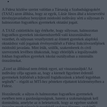
A Fidesz közlése szerint valótlan a Társaság a Szabadságjogokért
(TASZ) azon állítása, hogy az egyik, Lázár János által a köznevelési
törvényjavaslathoz benyújtott módosító indítvány sérti a súlyosan és
halmozottan fogyatékos gyermekek oktatási jogait.
A TASZ csütörtökön úgy értékelte, hogy súlyosan, halmozottan
fogyatékos gyerekek iskolarendszerből való kiszorulásához
vezethet, és súlyosan veszélyezteti az érintett gyerekek alapfokú
oktatáshoz való jogainak érvényesülését a Fidesz frakcióvezetőjének
módosító javaslata. Mint írták, szülők, szakemberek és civil
szervezetek levélben tiltakoztak, hogy eltöröljék a legsúlyosabb
fokban fogyatékos gyerekek iskolai osztályaiban a minimális
óraszámokat.
„Ezzel az állítással nem értünk egyet, azt visszautasítjuk! Az
indítvány célja ugyanis az, hogy a kiemelt figyelmet érdemlő
gyermekek fejlődését a fejlesztő foglalkozások a lehető legjobban
segítsék” – rögzíti az MTI-hez pénteken eljuttatott közleményében a
Fidesz.
Hozzáteszik: a súlyos és halmozottan fogyatékos gyermekek
esetében nem a gazdaságosságnak, hanem a szakmaiságnak kell
dominálnia, amelybe az is beletartozik, hogy az egyénre szabott
óraszám meghatározását megfelelő szakmai fórumra, szakértői