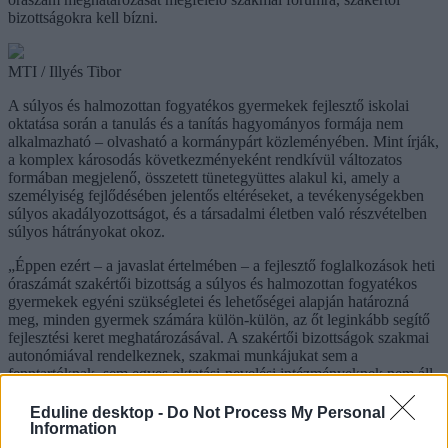
bizottságokra kell bízni.
MTI / Illyés Tibor
A súlyos és halmozottan fogyatékos gyermekek fejlesztő iskolai
oktatása során a tanulás és a tanítás hagyományos formája nem
alkalmazható – olvasható a kormánypárt közleményében. Mint írják,
a komplex károsodás következményeként rendkívül változatos
formában megjelenő, összetett tünetegyüttes alakul ki, amely a
személyiség fejlődésében jelentős eltéréseket, a tevékenységekben
súlyos akadályozottságot, és a társadalmi életben való részvételben
súlyos hátrányokat okoz.
„Éppen ezért – a javaslat értelmében – a fejlesztő foglalkozások heti
óraszámát szakértői bizottság a súlyos és halmozottan fogyatékos
gyermekek egyéni szükségletei és lehetőségei alapján határozná
meg, minden gyermek számára külön-külön, az őt leginkább segítő
fejlesztési keret meghatározásával. A szakértői bizottságok szakmai
autonómiával rendelkeznek, szakmai munkájukat sem a
fenntartóknak, sem egyes oktatási-nevelési intézményeknek nem áll
jogában befolyásolni” – hangsúlyozza a Fidesz, amely szerint
valójában pontosan ez az, ami a súlyos és halmozottan fogyatékos
Eduline desktop -
Do Not Process My Personal
gyermekek számára segítséget jelent, nem pedig a különbségeket és
Information
az egyéni szükségleteket figyelmen kívül hagyó kötelező