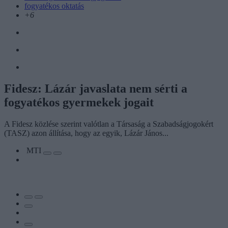
fogyatékos oktatás
+6
Fidesz: Lázár javaslata nem sérti a
fogyatékos gyermekek jogait
A Fidesz közlése szerint valótlan a Társaság a Szabadságjogokért
(TASZ) azon állítása, hogy az egyik, Lázár János...
MTI