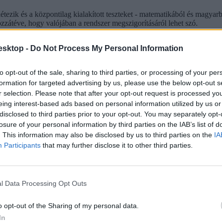
 létezik és a központilag kialakított teszteket - matematikából és magya
zátéve, hogy valójában a rendszer megszigorításáról lehet szó.
ményezni, de jobb lenne, ha nem politikusok tennék ezt, hanem a szakm
esktop -
Do Not Process My Personal Information
i a gimnáziumi rendszert, az átalakítást annak a célnak kell alárendeln
 de jelezte, az átalakítás csak az új Nemzeti alaptanterv bevezetése után
to opt-out of the sale, sharing to third parties, or processing of your per
lapnak azt mondta
, a kötelező gimnáziumi felvételi nem rossz ötlet, ki
formation for targeted advertising by us, please use the below opt-out s
r selection. Please note that after your opt-out request is processed y
eing interest-based ads based on personal information utilized by us or
disclosed to third parties prior to your opt-out. You may separately opt-
losure of your personal information by third parties on the IAB’s list of
. This information may also be disclosed by us to third parties on the
IA
Participants
that may further disclose it to other third parties.
l Data Processing Opt Outs
o opt-out of the Sharing of my personal data.
In