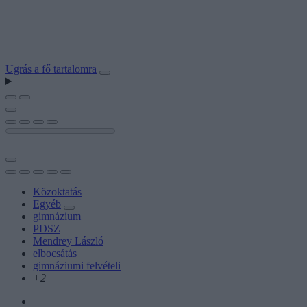
Ugrás a fő tartalomra
Közoktatás
Egyéb
gimnázium
PDSZ
Mendrey László
elbocsátás
gimnáziumi felvételi
+2