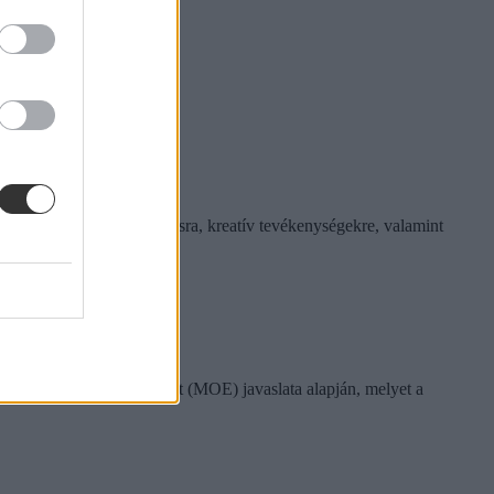
tembertől
 és több idő jusson mozgásra, kreatív tevékenységekre, valamint
si miniszter.
vodapedagógiai Egyesület (MOE) javaslata alapján, melyet a