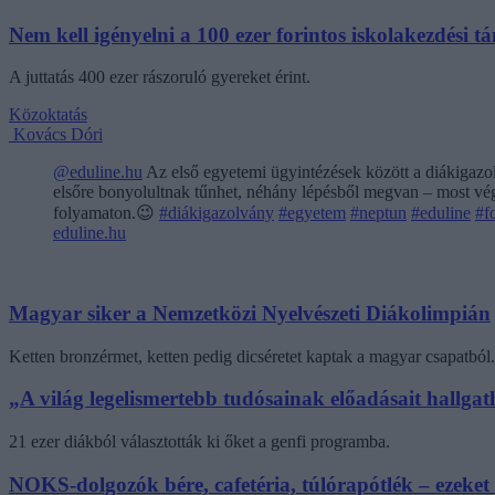
Nem kell igényelni a 100 ezer forintos iskolakezdési 
A juttatás 400 ezer rászoruló gyereket érint.
Közoktatás
Kovács Dóri
@eduline.hu
Az első egyetemi ügyintézések között a diákigazol
elsőre bonyolultnak tűnhet, néhány lépésből megvan – most végi
folyamaton.😉
#diákigazolvány
#egyetem
#neptun
#eduline
#f
eduline.hu
Magyar siker a Nemzetközi Nyelvészeti Diákolimpián
Ketten bronzérmet, ketten pedig dicséretet kaptak a magyar csapatból.
„A világ legelismertebb tudósainak előadásait hallg
21 ezer diákból választották ki őket a genfi programba.
NOKS-dolgozók bére, cafetéria, túlórapótlék – ezeket