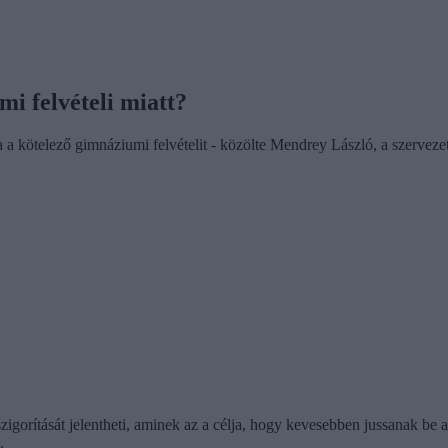
i felvételi miatt?
ötelező gimnáziumi felvételit - közölte Mendrey László, a szervezet e
i szigorítását jelentheti, aminek az a célja, hogy kevesebben jussanak be
.