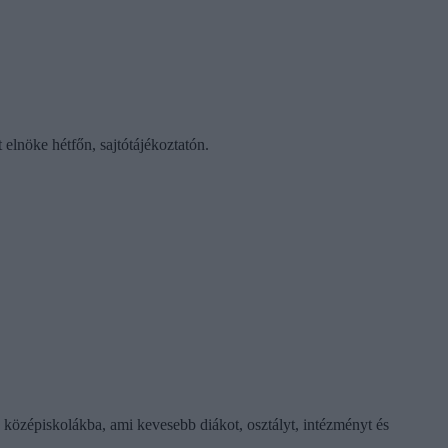
lnöke hétfőn, sajtótájékoztatón.
 a középiskolákba, ami kevesebb diákot, osztályt, intézményt és