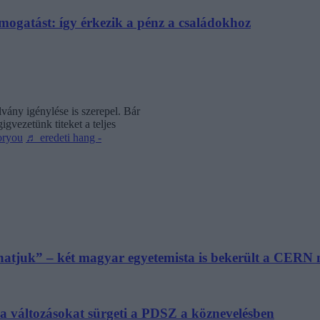
támogatást: így érkezik a pénz a családokhoz
vány igénylése is szerepel. Bár
gvezetünk titeket a teljes
oryou
♬ eredeti hang -
athatjuk” – két magyar egyetemista is bekerült a CER
 a változásokat sürgeti a PDSZ a köznevelésben