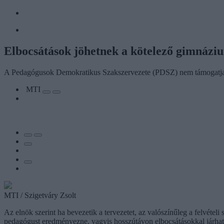
Elbocsátások jöhetnek a kötelező gimnázium
A Pedagógusok Demokratikus Szakszervezete (PDSZ) nem támogatja a k
MTI
MTI / Szigetváry Zsolt
Az elnök szerint ha bevezetik a tervezetet, az valószínűleg a felvétel
pedagógust eredményezne, vagyis hosszútávon elbocsátásokkal járhat