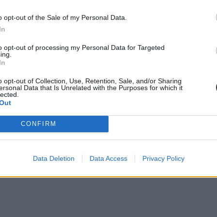
szú hétvége és tanítási szünet
o opt-out of the Sale of my Personal Data.
In
to opt-out of processing my Personal Data for Targeted
ing.
In
netek és több mozgás jöhet az alsó tagozatokban szep
o opt-out of Collection, Use, Retention, Sale, and/or Sharing
ersonal Data that Is Unrelated with the Purposes for which it
lected.
k, amelynek célja, hogy csökkenjen az alsó tagozatos diákok terhelése,
Out
almazhatják az ajánlásokat – írta Facebook-oldalán Lannert Judit oktatá
CONFIRM
nt az óvodai nevelők
Data Deletion
Data Access
Privacy Policy
ai vagy gyógypedagógiai asszisztensként lehet alkalmazni a Magyar Ó