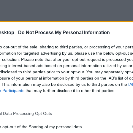
esktop -
Do Not Process My Personal Information
to opt-out of the sale, sharing to third parties, or processing of your per
formation for targeted advertising by us, please use the below opt-out s
r selection. Please note that after your opt-out request is processed y
eing interest-based ads based on personal information utilized by us or
disclosed to third parties prior to your opt-out. You may separately opt-
losure of your personal information by third parties on the IAB’s list of
ek ettek a nárciszhagymából a várpalotai óvoda udvarán , hogy az egyik 
. This information may also be disclosed by us to third parties on the
IA
őleg hányás és hasfájás jelentkezett, mert a nárcisz mindegyik része m
Participants
that may further disclose it to other third parties.
l Data Processing Opt Outs
o opt-out of the Sharing of my personal data.