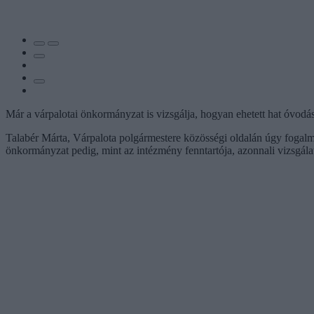
Már a várpalotai önkormányzat is vizsgálja, hogyan ehetett hat óvo
Talabér Márta, Várpalota polgármestere közösségi oldalán úgy fogalma
önkormányzat pedig, mint az intézmény fenntartója, azonnali vizsgálat