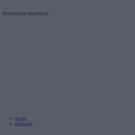
Nyitóképünk illusztráció.
óvoda
mérgezés