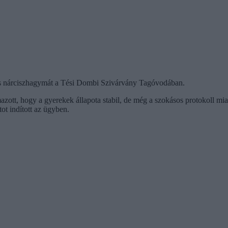
dás nárciszhagymát a Tési Dombi Szivárvány Tagóvodában.
zott, hogy a gyerekek állapota stabil, de még a szokásos protokoll miat
ot indított az ügyben.