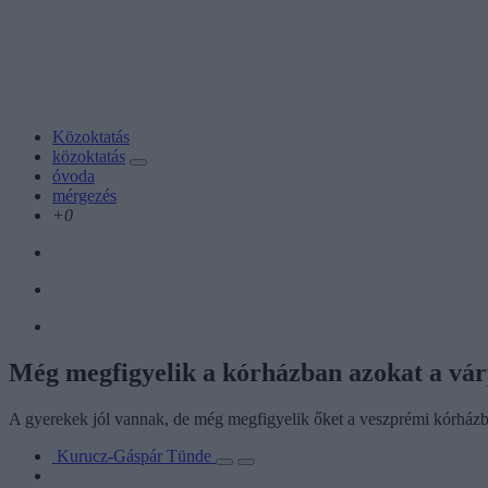
Közoktatás
közoktatás
óvoda
mérgezés
+0
Még megfigyelik a kórházban azokat a várp
A gyerekek jól vannak, de még megfigyelik őket a veszprémi kórházb
Kurucz-Gáspár Tünde