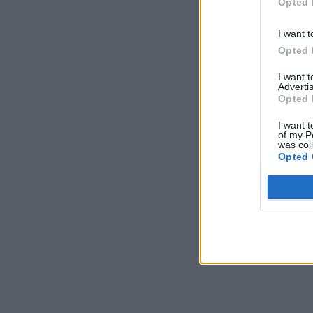
Opted 
I want t
Opted 
I want 
Advertis
Opted 
I want t
of my P
was col
Opted 