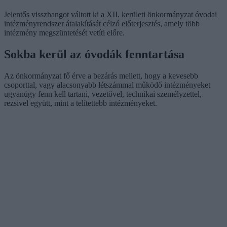
Jelentős visszhangot váltott ki a XII. kerületi önkormányzat óvodai
intézményrendszer átalakítását célzó előterjesztés, amely több
intézmény megszüntetését vetíti előre.
Sokba kerül az óvodák fenntartása
Az önkormányzat fő érve a bezárás mellett, hogy a kevesebb
csoporttal, vagy alacsonyabb létszámmal működő intézményeket
ugyanúgy fenn kell tartani, vezetővel, technikai személyzettel,
rezsivel együtt, mint a telítettebb intézményeket.