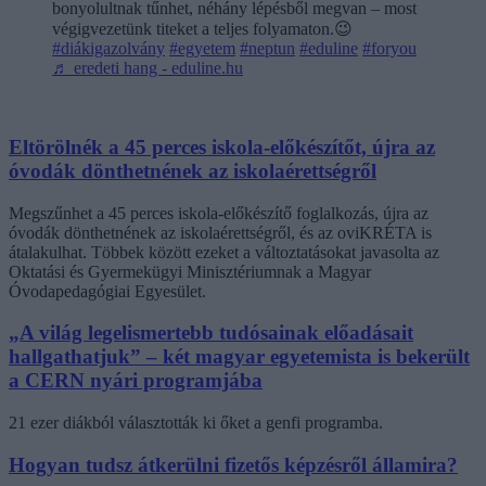
bonyolultnak tűnhet, néhány lépésből megvan – most
végigvezetünk titeket a teljes folyamaton.😉
#diákigazolvány
#egyetem
#neptun
#eduline
#foryou
♬ eredeti hang - eduline.hu
Eltörölnék a 45 perces iskola-előkészítőt, újra az
óvodák dönthetnének az iskolaérettségről
Megszűnhet a 45 perces iskola-előkészítő foglalkozás, újra az
óvodák dönthetnének az iskolaérettségről, és az oviKRÉTA is
átalakulhat. Többek között ezeket a változtatásokat javasolta az
Oktatási és Gyermekügyi Minisztériumnak a Magyar
Óvodapedagógiai Egyesület.
„A világ legelismertebb tudósainak előadásait
hallgathatjuk” – két magyar egyetemista is bekerült
a CERN nyári programjába
21 ezer diákból választották ki őket a genfi programba.
Hogyan tudsz átkerülni fizetős képzésről államira?