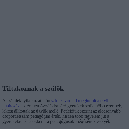
Tiltakoznak a szülők
A szándéknyilatkozat után
szinte azonnal megindult a civil
tiltakozás
, az érintett óvodákba járó gyerekek szülei több ezer helyi
lakost állítottak az ügyük mellé. Petíciójuk szerint az alacsonyabb
csoportlétszám pedagógiai érték, hiszen több figyelem jut a
gyerekekre és csökkenti a pedagógusok kiégésének esélyét.