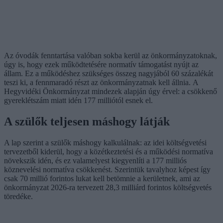
Az óvodák fenntartása valóban sokba kerül az önkormányzatoknak,
úgy is, hogy ezek működtetésére normatív támogatást nyújt az
állam. Ez a működéshez szükséges összeg nagyjából 60 százalékát
teszi ki, a fennmaradó részt az önkormányzatnak kell állnia. A
Hegyvidéki Önkormányzat mindezek alapján úgy érvel: a csökkenő
gyereklétszám miatt idén 177 milliótól esnek el.
A szülők teljesen máshogy látják
A lap szerint a szülők máshogy kalkulálnak: az idei költségvetési
tervezetből kiderül, hogy a közétkeztetési és a működési normatíva
növekszik idén, és ez valamelyest kiegyenlíti a 177 milliós
köznevelési normatíva csökkenést. Szerintük tavalyhoz képest így
csak 70 millió forintos lukat kell betömnie a kerületnek, ami az
önkormányzat 2026-ra tervezett 28,3 milliárd forintos költségvetés
töredéke.