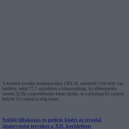
A kerületi óvodák összkapacitása 1501 fő, amelyből 1166 hely van
betöltve, tehát 77,7 százalékos a kihasználtság. Az előterjesztés
szerint 22 fős csoportlétszám lenne ideális, és a jelenlegi 63 csoport
helyett 53 csoport is elég lenne.
Szülői tiltakozás és petíció kíséri az óvodai
átszervezési terveket a XII. kerületben