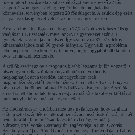
Szerintük a 85 százalékos kihasználtságot eredményező 22 fős
csoportlétszám gazdaságilag megtérülne, de meghaladná a
köznevelési törvényben rögzített 20 fős átlagot is. A szülők épp ezért
csupán gazdasági érvet vélnek az önkormányzat részéről.
Arra is felhívják a figyelmet, hogy a 77,7 százalékos kihasználtság
valójában 81,1 százalék, mivel az SNI-s gyerekeket akár 2-3
gyereknek is számítja a rendszer. Így számolva a 85 százalékos
kihasználtsághoz csak 56 gyerek hiányzik. Úgy vélik, a probléma
lehet népszerűsítési kérdés is, tekintve, hogy nagyjából 600 kerületi
ovis jár magánintézménybe.
A szülők szerint az ovis csoportos kisebb létszáma külön vonzerő is,
hiszen gyerekeik az önkormányzati intézményekben is
megkaphatják azt a törődést, amit egyébként csak
magánintézményektől remélhetnének. E mellett szól az is, hogy van
olyan ovi a kerültben, ahová 15 BTMN-es kisgyerek jár. A szülők
amiatt is felháborodtak, hogy a négy óvodából a lakóhelyüktől távoli
intézménybe irányítanák át a gyerekeiket.
Az alpolgármester januárban még úgy nyilatkozott, hogy az általa
előterjesztett szándéknyilatkozat nem óvodabezárásokról szól, de két
héttel később, február 13-án Kocsik Tekla négy óvodát (a
Városmajori Óvodák Csermely úti Tagóvodája, a Süni Óvodák
Székhelyóvodája, a Süni Óvodák Orbánhegyi Tagóvodája, a Táltos