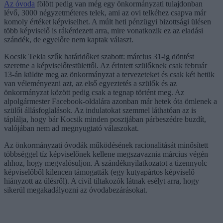
Az óvoda
fölött pedig van még egy önkormányzati tulajdonban
lévő, 3000 négyzetméteres telek, ami az ovi telkéhez csapva már
komoly értéket képviselhet. A múlt heti pénzügyi bizottsági ülésen
több képviselő is rákérdezett arra, mire vonatkozik ez az eladási
szándék, de egyelőre nem kaptak választ.
Kocsik Tekla szűk határidőket szabott: március 31-ig döntést
szeretne a képviselőtestülettől. Az érintett szülőknek csak február
13-án küldte meg az önkormányzat a tervezeteket és csak két hetük
van véleményezni azt, az első egyeztetés a szülők és az
önkormányzat között pedig csak a tegnap történt meg. Az
alpolgármester Facebook-oldalára azonban már hetek óta ömlenek a
szülői állásfoglalások. Az indulatokat szemmel láthatóan az is
táplálja, hogy bár Kocsik minden posztjában párbeszédre buzdít,
valójában nem ad megnyugtató válaszokat.
Az önkormányzati óvodák működésének racionalitását minősített
többséggel tíz képviselőnek kellene megszavaznia március végén
ahhoz, hogy megvalósuljon. A szándéknyilatkozatot a tizennyolc
képviselőből kilencen támogatták (egy kutyapártos képviselő
hiányzott az ülésről). A civil tiltakozók látnak esélyt arra, hogy
sikerül megakadályozni az óvodabezárásokat.