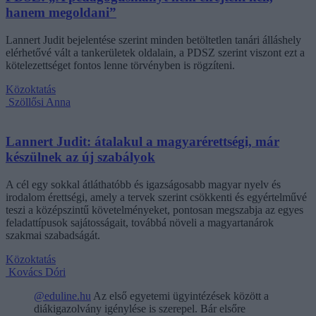
hanem megoldani”
Lannert Judit bejelentése szerint minden betöltetlen tanári álláshely
elérhetővé vált a tankerületek oldalain, a PDSZ szerint viszont ezt a
kötelezettséget fontos lenne törvényben is rögzíteni.
Közoktatás
Szöllősi Anna
Lannert Judit: átalakul a magyarérettségi, már
készülnek az új szabályok
A cél egy sokkal átláthatóbb és igazságosabb magyar nyelv és
irodalom érettségi, amely a tervek szerint csökkenti és egyértelművé
teszi a középszintű követelményeket, pontosan megszabja az egyes
feladattípusok sajátosságait, továbbá növeli a magyartanárok
szakmai szabadságát.
Közoktatás
Kovács Dóri
@eduline.hu
Az első egyetemi ügyintézések között a
diákigazolvány igénylése is szerepel. Bár elsőre