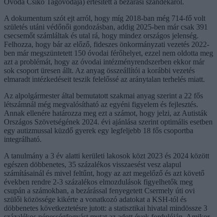
Óvoda Csikó Tagóvodája) értesített a bezárási szándékáról.
A dokumentum szót ejt arról, hogy míg 2018-ban még 714-fő volt
születés utáni védőnői gondozásban, addig 2025-ben már csak 391
csecsemőt számláltak és utal rá, hogy mindez országos jelenség.
Felhozza, hogy bár az előző, fideszes önkormányzati vezetés 2022-
ben már megszüntetett 150 óvodai férőhelyet, ezzel nem oldotta meg
azt a problémát, hogy az óvodai intézményrendszerben ekkor már
sok csoport üresen állt. Az anyag összeállítói a korábbi vezetés
elmaradt intézkedéseit teszik felelőssé az aránytalan terhelés miatt.
Az alpolgármester által bemutatott szakmai anyag szerint a 22 fős
létszámnál még megvalósítható az egyéni figyelem és fejlesztés.
Annak ellenére határozza meg ezt a számot, hogy jelzi, az Autisták
Országos Szövetségének 2024. évi ajánlása szerint optimális esetben
egy autizmussal küzdő gyerek egy legfeljebb 18 fős csoportba
integrálható.
A tanulmány a 3 év alatti kerületi lakosok közt 2023 és 2024 között
egészen döbbenetes, 35 százalékos visszaesést vesz alapul
számításainál és mivel feltűnt, hogy az azt megelőző és azt követő
években rendre 2-3 százalékos elmozdulások figyelhetők meg
csupán a számokban, a bezárással fenyegetett Csermely úti ovi
szülői közössége kikérte a vonatkozó adatokat a KSH-tól és
döbbenetes következtetésre jutott: a statisztikai hivatal mindössze 3
százalékos népességfogyást mutat az adott évek fordulóján. Amikor