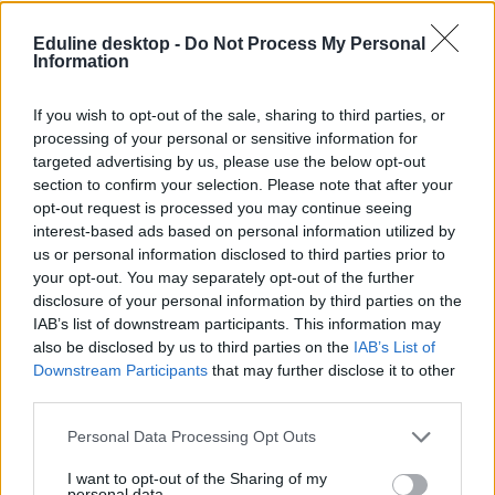
a szülői közösség tegnap este szembesítette ezzel a fórumon
résztvevő alpolgármestert és a hivatal őt elkísérő munkatársait, azt a
Eduline desktop -
Do Not Process My Personal
választ kapta, az önkormányzatnak nem feladata megítélni, hogy a
Information
KSH adatai helyesek-e, utalva a KSH szegénységi adatainak
meghamisítására, amelyet korábban lapunk tárt fel, közölte, úgy
If you wish to opt-out of the sale, sharing to third parties, or
vélik, az önkormányzatnál szereplő adatok felelnek meg a
valóságnak.
processing of your personal or sensitive information for
targeted advertising by us, please use the below opt-out
A Válasz Online hozzáteszi, a tiltakozó szülők más ellentmondásra
section to confirm your selection. Please note that after your
is rámutatnak: amikor az önkormányzat intézményi
opt-out request is processed you may continue seeing
kihasználatlanságról beszél, egy-egy tagóvodát (telephelyet) vesz
interest-based ads based on personal information utilized by
alapul, az ovik vezetői azonban jellemzően tagóvodai egységekben
us or personal information disclosed to third parties prior to
(intézményekben) gondolkodnak, és az állam is intézményekre
szabja a normatívát. A Csermely ovi a Városmajori Óvodák
your opt-out. You may separately opt-out of the further
tagóvodájaként hiába működik tehát idén alacsonyabb
disclosure of your personal information by third parties on the
kihasználtsággal, ha a hozzá tartozó másik ovi 105 százalékon áll,
IAB’s list of downstream participants. This information may
így a két oviból álló intézmény telítettsége 95 százalék. Az idén csak
also be disclosed by us to third parties on the
IAB’s List of
két csoportot indító Csermely úti óvoda bezárása mellett többek
Downstream Participants
that may further disclose it to other
között azzal is érvel az önkormányzat, hogy pedagógiai asszisztens
third parties.
csak három csoporttól jár. A Csermely úti óvoda azonban nem esik
el a pedagógiai asszisztenstől, hiszen a Városmajori Óvodák
székhelyén további 5 csoport működik, a 7 csoportra pedig összesen
Personal Data Processing Opt Outs
két pedagógiai asszisztenst biztosít a törvény.
I want to opt-out of the Sharing of my
personal data.