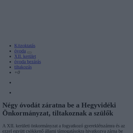
Közoktatás
óvoda
XII. kerület
óvoda bezárás
tiltakozás
+0
Négy óvodát záratna be a Hegyvidéki
Önkormányzat, tiltakoznak a szülők
A XII. kerületi önkormányzat a fogyatkozó gyereklétszámra és az
ezzel együtt csökkenő állami támogatásokra hivatkozva zárna be