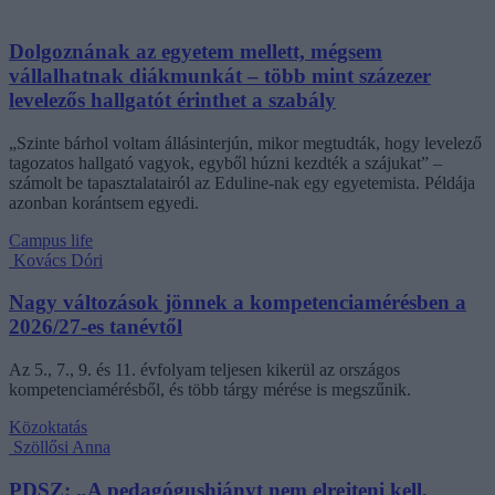
Dolgoznának az egyetem mellett, mégsem
vállalhatnak diákmunkát – több mint százezer
levelezős hallgatót érinthet a szabály
„Szinte bárhol voltam állásinterjún, mikor megtudták, hogy levelező
tagozatos hallgató vagyok, egyből húzni kezdték a szájukat” –
számolt be tapasztalatairól az Eduline-nak egy egyetemista. Példája
azonban korántsem egyedi.
Campus life
Kovács Dóri
Nagy változások jönnek a kompetenciamérésben a
2026/27-es tanévtől
Az 5., 7., 9. és 11. évfolyam teljesen kikerül az országos
kompetenciamérésből, és több tárgy mérése is megszűnik.
Közoktatás
Szöllősi Anna
PDSZ: „A pedagógushiányt nem elrejteni kell,