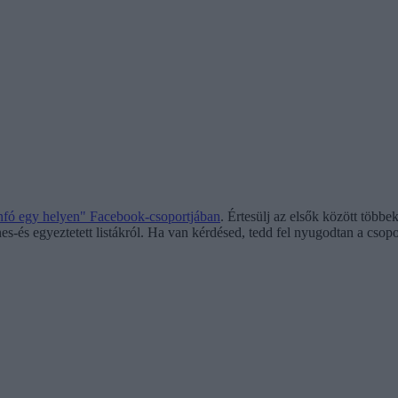
infó egy helyen" Facebook-csoportjában
. Értesülj az elsők között többe
es-és egyeztetett listákról. Ha van kérdésed, tedd fel nyugodtan a csopo