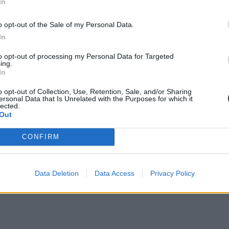
In
li felvételi vizsgát is, vagy
el, hogy kiket vesznek fel, továbbá
o opt-out of the Sale of my Personal Data.
éshez,
In
eteiket is.
to opt-out of processing my Personal Data for Targeted
ing.
In
o opt-out of Collection, Use, Retention, Sale, and/or Sharing
ersonal Data that Is Unrelated with the Purposes for which it
lected.
Out
CONFIRM
Data Deletion
Data Access
Privacy Policy