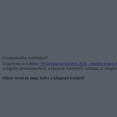
Középiskolába felvételizel?
Legyél tag az Eduline
"
Középiskolai felvételi 2026 - minden fontos 
a legjobb gimnáziumokról, a központi írásbeliről, valamint az ideiglen
Mikor derül ki, hogy kell-e a központi írásbeli?