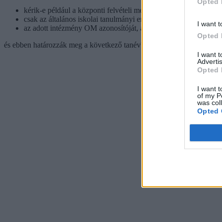
Opted 
kérik-e például a központi felvételi megírását és tartanak-e szóbe
csak az általános iskolai tanulmányi eredmények alapján döntik 
I want t
az adott intézmény OM azonosítóját, ami szükséges a jelentkez
Opted 
és ebben határozzák meg a következő tanévben induló tanulmányi terül
I want 
Advertis
Opted 
I want t
of my P
was col
Opted 