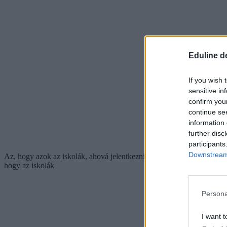
Eduline d
If you wish 
sensitive in
confirm you
continue se
information 
further disc
participants
Downstream 
Az, hogy azok az iskolák, ahová jelentkezni szeretnétek, kérik-e a kö
hogy az iskolák
Persona
I want t