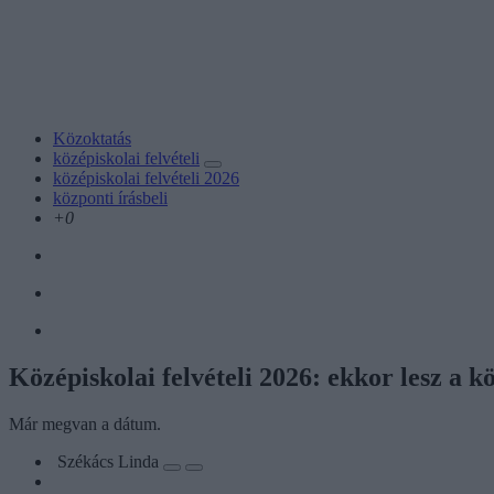
Közoktatás
középiskolai felvételi
középiskolai felvételi 2026
központi írásbeli
+0
Középiskolai felvételi 2026: ekkor lesz a kö
Már megvan a dátum.
Székács Linda