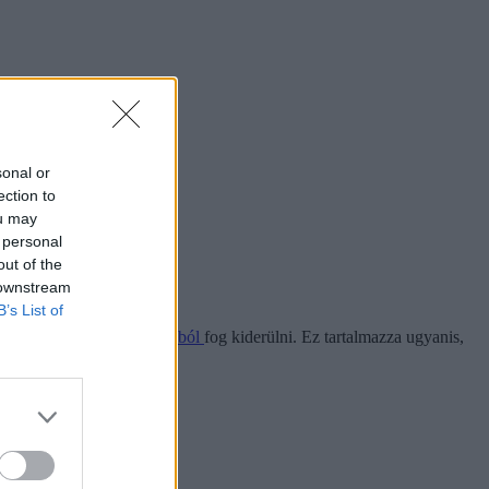
sonal or
ection to
ou may
 personal
out of the
 downstream
B’s List of
gjelenő
felvételi tájékoztatóból
fog kiderülni. Ez tartalmazza ugyanis,