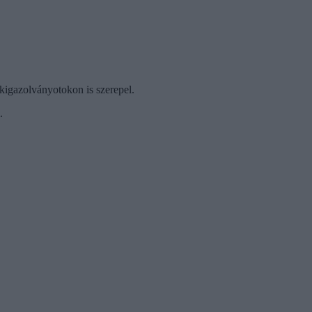
ákigazolványotokon is szerepel.
.