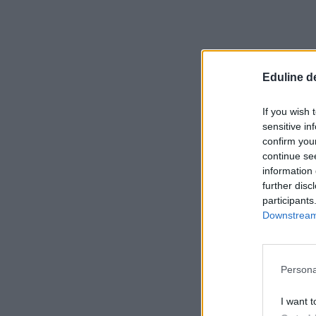
Eduline d
If you wish 
sensitive in
confirm you
continue se
information 
further disc
participants
Downstream 
Persona
I want t