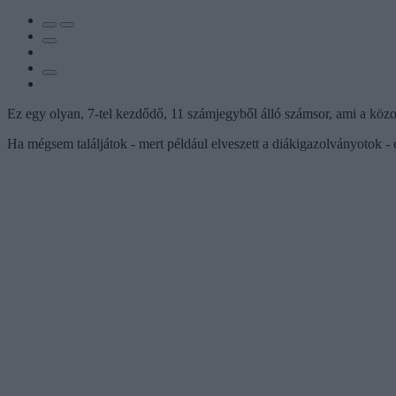
Ez egy olyan, 7-tel kezdődő, 11 számjegyből álló számsor, ami a közok
Ha mégsem találjátok - mert például elveszett a diákigazolványotok - 