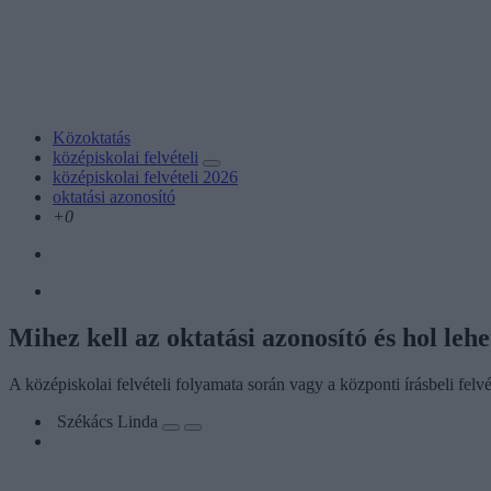
Közoktatás
középiskolai felvételi
középiskolai felvételi 2026
oktatási azonosító
+0
Mihez kell az oktatási azonosító és hol le
A középiskolai felvételi folyamata során vagy a központi írásbeli felvé
Székács Linda