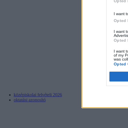
Opted 
I want t
Opted 
I want 
Advertis
Opted 
I want t
of my P
was col
Opted 
középiskolai felvételi 2026
oktatási azonosító