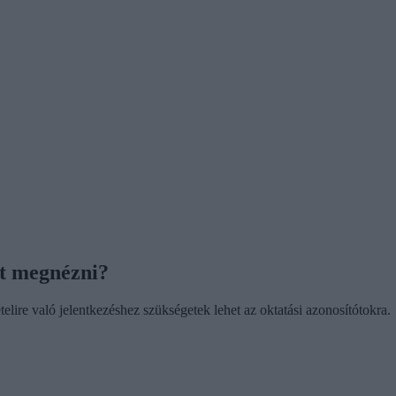
het megnézni?
telire való jelentkezéshez szükségetek lehet az oktatási azonosítótokra.