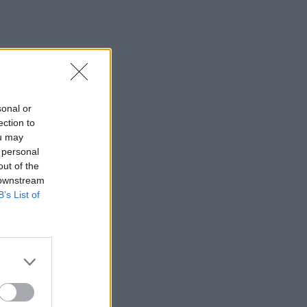
sonal or
ection to
ou may
 personal
out of the
 downstream
B’s List of