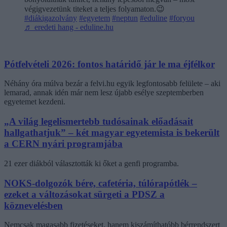
végigvezetünk titeket a teljes folyamaton.😉
#diákigazolvány
#egyetem
#neptun
#eduline
#foryou
♬ eredeti hang - eduline.hu
Pótfelvételi 2026: fontos határidő jár le ma éjfélkor
Néhány óra múlva bezár a felvi.hu egyik legfontosabb felülete – aki
lemarad, annak idén már nem lesz újabb esélye szeptemberben
egyetemet kezdeni.
„A világ legelismertebb tudósainak előadásait
hallgathatjuk” – két magyar egyetemista is bekerült
a CERN nyári programjába
21 ezer diákból választották ki őket a genfi programba.
NOKS-dolgozók bére, cafetéria, túlórapótlék –
ezeket a változásokat sürgeti a PDSZ a
köznevelésben
Nemcsak magasabb fizetéseket, hanem kiszámíthatóbb bérrendszert