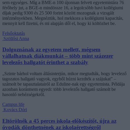
sem egységes. Míg a BME-n 100 újonnan felvett egyetemistára 76
férőhely jut, a BGE-n mindössze 16, a legolcsóbb havi kollégiumi
díjak pedig 9300 és 25 500 forint között mozognak a vizsgált
intézményekben. Megnéztük, hol mekkora a kollégiumi kapacitás,
mennyit kell fizetni, és mi alapján dől el, hogy ki költözhet be.
Felsőoktatás
Szöllősi Anna
Dolgoznának az egyetem mellett, mégsem
vállalhatnak diákmunkát – több mint százezer
levelezős hallgatót érinthet a szabály
„Szinte bárhol voltam állásinterjún, mikor megtudták, hogy levelező
tagozatos hallgató vagyok, egyből húzni kezdték a szájukat” –
számolt be tapasztalatairól az Eduline-nak egy egyetemista. Példája
azonban korántsem egyedi: több levelezős hallgató számolt be
hasonló nehézségekről.
Campus life
Kovács Dóri
Eltörölnék a 45 perces iskola-előkészítőt, újra az
óvodák dönthetnének az iskolaérettségről