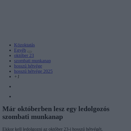
Közoktatás
Egyéb
október 23
szombati munkanap
hosszú hétvége
hosszú hétvége 2025
+1
Már októberben lesz egy ledolgozós
szombati munkanap
Ekkor kell ledolgozni az október 23-i hosszú hétvégét.