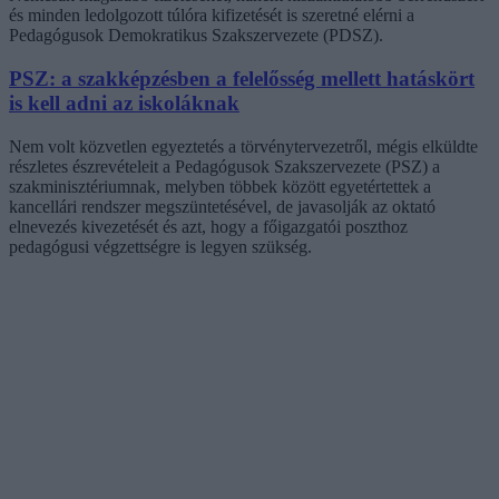
és minden ledolgozott túlóra kifizetését is szeretné elérni a
Pedagógusok Demokratikus Szakszervezete (PDSZ).
PSZ: a szakképzésben a felelősség mellett hatáskört
is kell adni az iskoláknak
Nem volt közvetlen egyeztetés a törvénytervezetről, mégis elküldte
részletes észrevételeit a Pedagógusok Szakszervezete (PSZ) a
szakminisztériumnak, melyben többek között egyetértettek a
kancellári rendszer megszüntetésével, de javasolják az oktató
elnevezés kivezetését és azt, hogy a főigazgatói poszthoz
pedagógusi végzettségre is legyen szükség.