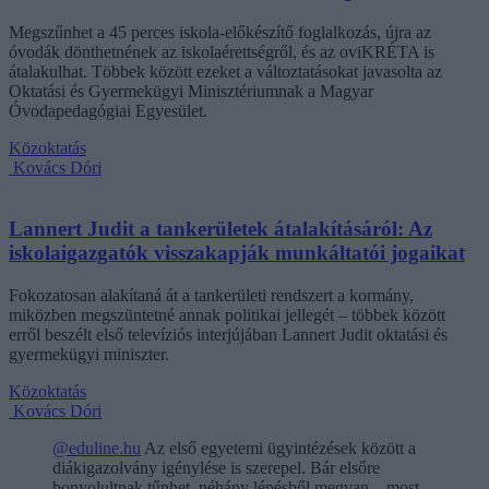
Megszűnhet a 45 perces iskola-előkészítő foglalkozás, újra az
óvodák dönthetnének az iskolaérettségről, és az oviKRÉTA is
átalakulhat. Többek között ezeket a változtatásokat javasolta az
Oktatási és Gyermekügyi Minisztériumnak a Magyar
Óvodapedagógiai Egyesület.
Közoktatás
Kovács Dóri
Lannert Judit a tankerületek átalakításáról: Az
iskolaigazgatók visszakapják munkáltatói jogaikat
Fokozatosan alakítaná át a tankerületi rendszert a kormány,
miközben megszüntetné annak politikai jellegét – többek között
erről beszélt első televíziós interjújában Lannert Judit oktatási és
gyermekügyi miniszter.
Közoktatás
Kovács Dóri
@eduline.hu
Az első egyetemi ügyintézések között a
diákigazolvány igénylése is szerepel. Bár elsőre
bonyolultnak tűnhet, néhány lépésből megvan – most