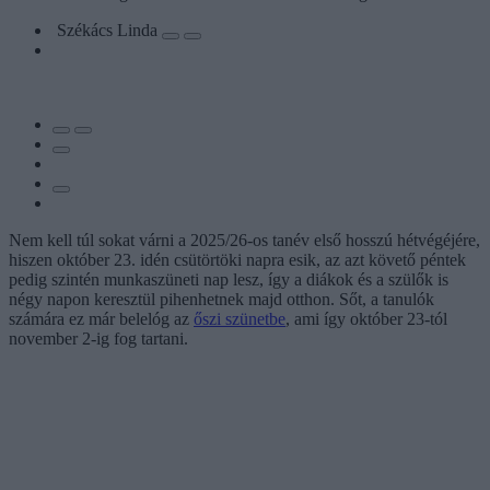
Székács Linda
Nem kell túl sokat várni a 2025/26-os tanév első hosszú hétvégéjére,
hiszen október 23. idén csütörtöki napra esik, az azt követő péntek
pedig szintén munkaszüneti nap lesz, így a diákok és a szülők is
négy napon keresztül pihenhetnek majd otthon. Sőt, a tanulók
számára ez már belelóg az
őszi szünetbe
, ami így október 23-tól
november 2-ig fog tartani.