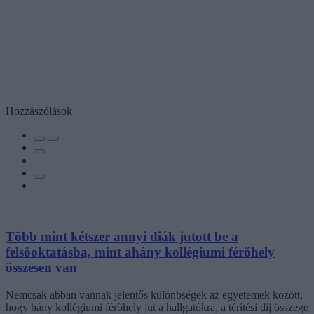
Hozzászólások
Több mint kétszer annyi diák jutott be a
felsőoktatásba, mint ahány kollégiumi férőhely
összesen van
Nemcsak abban vannak jelentős különbségek az egyetemek között,
hogy hány kollégiumi férőhely jut a hallgatókra, a térítési díj összege