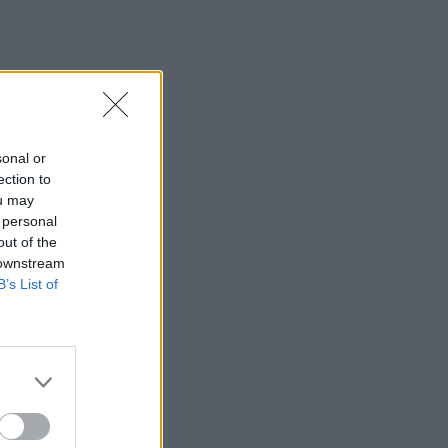
sonal or
ection to
ou may
 personal
out of the
 downstream
B’s List of