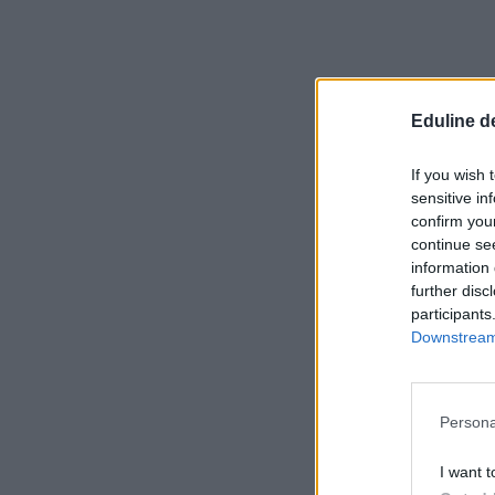
Eduline d
If you wish 
sensitive in
confirm you
continue se
information 
further disc
participants
Downstream 
Persona
I want t