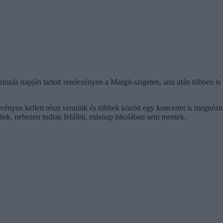
tozás napján tartott rendezényen a Margit-szigeten, ami után többen is 
vényen kellett részt venniük és többek között egy koncertet is megnézn
ezdtek, nehezen tudtak felállni, másnap iskolában sem mentek.