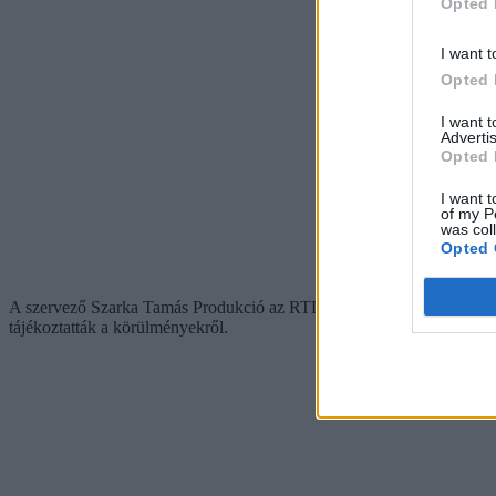
Opted 
I want t
Opted 
I want 
Advertis
Opted 
I want t
of my P
was col
Opted 
A szervező Szarka Tamás Produkció az RTL Híradó megkeresésére elmon
tájékoztatták a körülményekről.