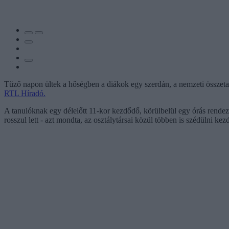
Tűző napon ültek a hőségben a diákok egy szerdán, a nemzeti összetar
RTL Híradó.
A tanulóknak egy délelőtt 11-kor kezdődő, körülbelül egy órás rendez
rosszul lett - azt mondta, az osztálytársai közül többen is szédülni k