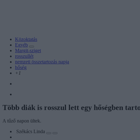
Közoktatás
Egyéb
Margit-sziget
rosszullét
nemzeti összetartozás napja
hőség
+1
Több diák is rosszul lett egy hőségben tar
A tűző napon ültek.
Székács Linda