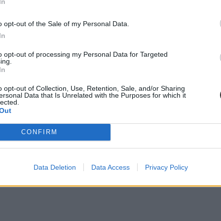
In
o opt-out of the Sale of my Personal Data.
In
to opt-out of processing my Personal Data for Targeted
ing.
In
o opt-out of Collection, Use, Retention, Sale, and/or Sharing
ersonal Data that Is Unrelated with the Purposes for which it
lected.
Out
CONFIRM
dta; sajnálják a történteket, ugyanakkor ők úgy látták, hogy a gyere
Data Deletion
Data Access
Privacy Policy