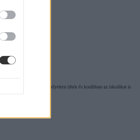
kek többnyire árnyékos helyeken ültek és korábban az iskolákat is