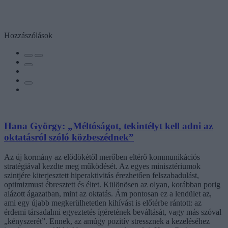
Hozzászólások
Hana György: „Méltóságot, tekintélyt kell adni az
oktatásról szóló közbeszédnek”
Az új kormány az elődökétől merőben eltérő kommunikációs
stratégiával kezdte meg működését. Az egyes minisztériumok
szintjére kiterjesztett hiperaktivitás érezhetően felszabadulást,
optimizmust ébresztett és éltet. Különösen az olyan, korábban porig
alázott ágazatban, mint az oktatás. Ám pontosan ez a lendület az,
ami egy újabb megkerülhetetlen kihívást is előtérbe rántott: az
érdemi társadalmi egyeztetés ígéretének beváltását, vagy más szóval
„kényszerét”. Ennek, az amúgy pozitív stressznek a kezeléséhez