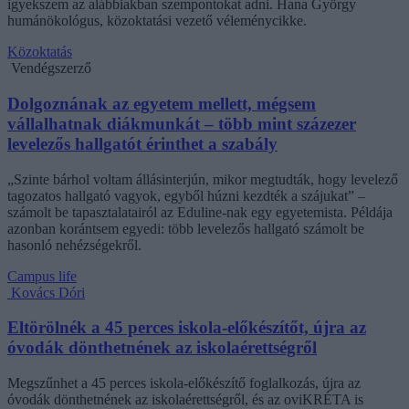
igyekszem az alábbiakban szempontokat adni. Hana György
humánökológus, közoktatási vezető véleménycikke.
Közoktatás
Vendégszerző
Dolgoznának az egyetem mellett, mégsem
vállalhatnak diákmunkát – több mint százezer
levelezős hallgatót érinthet a szabály
„Szinte bárhol voltam állásinterjún, mikor megtudták, hogy levelező
tagozatos hallgató vagyok, egyből húzni kezdték a szájukat” –
számolt be tapasztalatairól az Eduline-nak egy egyetemista. Példája
azonban korántsem egyedi: több levelezős hallgató számolt be
hasonló nehézségekről.
Campus life
Kovács Dóri
Eltörölnék a 45 perces iskola-előkészítőt, újra az
óvodák dönthetnének az iskolaérettségről
Megszűnhet a 45 perces iskola-előkészítő foglalkozás, újra az
óvodák dönthetnének az iskolaérettségről, és az oviKRÉTA is