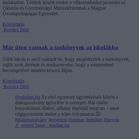
átalakulhat. Többek között ezeket a változtatásokat javasolta az
Oktatási és Gyermekügyi Minisztériumnak a Magyar
Óvodapedagógiai Egyesület.
Közoktatás
Kovács Dóri
Már úton vannak a tankönyvek az iskolákba
Több iskola is arról számolt be, hogy megérkeztek a tankönyvek,
zajlik azok átvétele és rendszerezése, hogy a szeptemberi
becsengetésre minden készen álljon.
Közoktatás
Kovács Dóri
@eduline.hu
Az első egyetemi ügyintézések között a
diákigazolvány igénylése is szerepel. Bár elsőre
bonyolultnak tűnhet, néhány lépésből megvan – most
végigvezetünk titeket a teljes folyamaton.😉
#diákigazolvány
#egyetem
#neptun
#eduline
#foryou
♬ eredeti hang - eduline.hu