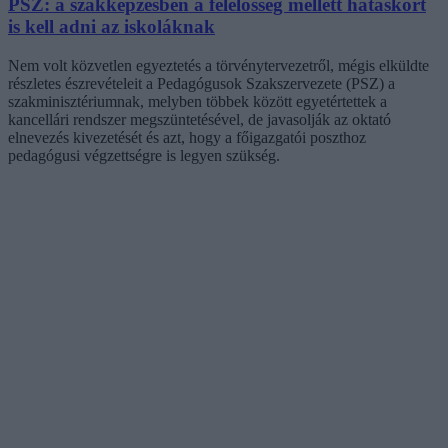
PSZ: a szakképzésben a felelősség mellett hatáskört
is kell adni az iskoláknak
Nem volt közvetlen egyeztetés a törvénytervezetről, mégis elküldte
részletes észrevételeit a Pedagógusok Szakszervezete (PSZ) a
szakminisztériumnak, melyben többek között egyetértettek a
kancellári rendszer megszüntetésével, de javasolják az oktató
elnevezés kivezetését és azt, hogy a főigazgatói poszthoz
pedagógusi végzettségre is legyen szükség.