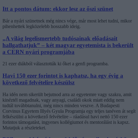
Itt a pontos dátum: ekkor lesz az őszi szünet
Bár a nyári szünetnek még nincs vége, már most lehet tudni, mikor
pihenhettek legközelebb hosszabb ideig.
„A világ legelismertebb tudósainak előadásait
hallgathatjuk” – két magyar egyetemista is bekerült
a CERN nyári programjába
21 ezer diákból választották ki őket a genfi programba.
Havi 150 ezer forintot is kaphatsz, ha egy évig a
következő felvételire készülsz
Ha idén nem sikerült bejutnod arra az egyetemre vagy szakra, amit
kinéztél magadnak, vagy anyagi, családi okok miatt eddig nem
tudtál továbbtanulni, még nincs minden veszve. A Budapesti
Corvinus Egyetem Illyés Gyula Programja egy teljes tanéven át segít
felkészülni a következő felvételire – ráadásul havi nettó 150 ezer
forintos támogatást, ingyenes kollégiumot és mentorálást is kapsz.
Mutatjuk a részleteket.