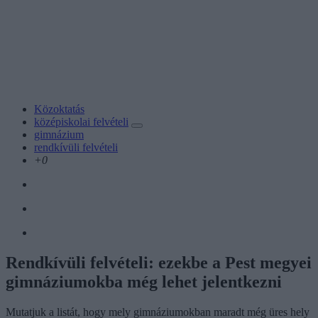
Közoktatás
középiskolai felvételi
gimnázium
rendkívüli felvételi
+0
Rendkívüli felvételi: ezekbe a Pest megyei
gimnáziumokba még lehet jelentkezni
Mutatjuk a listát, hogy mely gimnáziumokban maradt még üres hely