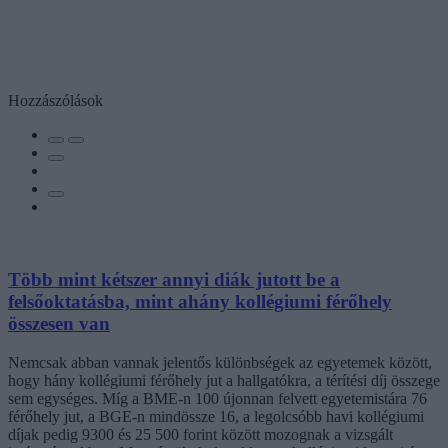
Hozzászólások
Több mint kétszer annyi diák jutott be a
felsőoktatásba, mint ahány kollégiumi férőhely
összesen van
Nemcsak abban vannak jelentős különbségek az egyetemek között,
hogy hány kollégiumi férőhely jut a hallgatókra, a térítési díj összege
sem egységes. Míg a BME-n 100 újonnan felvett egyetemistára 76
férőhely jut, a BGE-n mindössze 16, a legolcsóbb havi kollégiumi
díjak pedig 9300 és 25 500 forint között mozognak a vizsgált