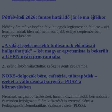
Pótfelvételi 2026: fontos határidő jár le ma éjfélkor
Néhány óra múlva bezár a felvi.hu egyik legfontosabb felülete – aki
lemarad, annak idén már nem lesz újabb esélye szeptemberben
egyetemet kezdeni.
„A világ legelismertebb tudósainak előadásait
hallgathatjuk” – két magyar egyetemista is bekerült
a CERN nyári programjába
21 ezer diákból választották ki őket a genfi programba.
NOKS-dolgozók bére, cafetéria, túlórapótlék –
ezeket a változásokat sürgeti a PDSZ a
köznevelésben
Nemcsak magasabb fizetéseket, hanem kiszámíthatóbb bérrendszert
és minden ledolgozott túlóra kifizetését is szeretné elérni a
Pedagógusok Demokratikus Szakszervezete (PDSZ).