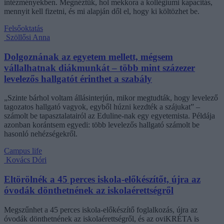
intézményekben. Megnéztük, hol mekkora a kollégiumi kapacitás,
mennyit kell fizetni, és mi alapján dől el, hogy ki költözhet be.
Felsőoktatás
Szöllősi Anna
Dolgoznának az egyetem mellett, mégsem
vállalhatnak diákmunkát – több mint százezer
levelezős hallgatót érinthet a szabály
„Szinte bárhol voltam állásinterjún, mikor megtudták, hogy levelező
tagozatos hallgató vagyok, egyből húzni kezdték a szájukat” –
számolt be tapasztalatairól az Eduline-nak egy egyetemista. Példája
azonban korántsem egyedi: több levelezős hallgató számolt be
hasonló nehézségekről.
Campus life
Kovács Dóri
Eltörölnék a 45 perces iskola-előkészítőt, újra az
óvodák dönthetnének az iskolaérettségről
Megszűnhet a 45 perces iskola-előkészítő foglalkozás, újra az
óvodák dönthetnének az iskolaérettségről, és az oviKRÉTA is