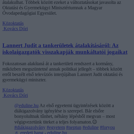
átalakulhat. Többek között ezeket a változtatásokat javasolta az
Oktatási és Gyermekügyi Minisztériumnak a Magyar
Óvodapedagógiai Egyesület.
Közoktatás
Kovács Dóri
Lannert Judit a tankerületek átalakításáról: Az
iskolaigazgatók visszakapják munkáltatói jogaikat
Fokozatosan alakítaná át a tankerületi rendszert a kormány,
miközben megszüntetné annak politikai jellegét – többek között
erről beszélt első televíziós interjújában Lannert Judit oktatási és
gyermekügyi miniszter.
Közoktatás
Kovács Dóri
@eduline.hu
Az első egyetemi ügyintézések között a
diákigazolvány igénylése is szerepel. Bár elsőre
bonyolultnak tűnhet, néhány lépésből megvan – most
végigvezetünk titeket a teljes folyamaton.😉
#diákigazolvány
#egyetem
#neptun
#eduline
#foryou
♬ eredeti hang - eduline.hu