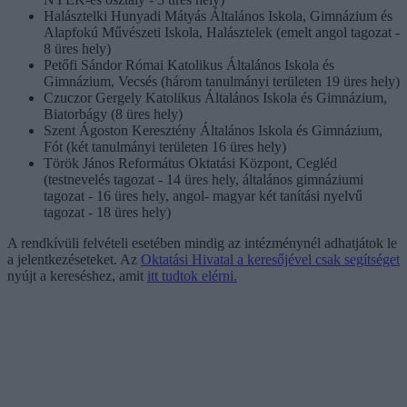
Halásztelki Hunyadi Mátyás Általános Iskola, Gimnázium és
Alapfokú Művészeti Iskola, Halásztelek (emelt angol tagozat -
8 üres hely)
Petőfi Sándor Római Katolikus Általános Iskola és
Gimnázium, Vecsés (három tanulmányi területen 19 üres hely)
Czuczor Gergely Katolikus Általános Iskola és Gimnázium,
Biatorbágy (8 üres hely)
Szent Ágoston Keresztény Általános Iskola és Gimnázium,
Fót (két tanulmányi területen 16 üres hely)
Török János Református Oktatási Központ, Cegléd
(testnevelés tagozat - 14 üres hely, általános gimnáziumi
tagozat - 16 üres hely, angol- magyar két tanítási nyelvű
tagozat - 18 üres hely)
A rendkívüli felvételi esetében mindig az intézménynél adhatjátok le
a jelentkezéseteket. Az
Oktatási Hivatal a keresőjével csak segítséget
nyújt a kereséshez, amit
itt tudtok elérni.