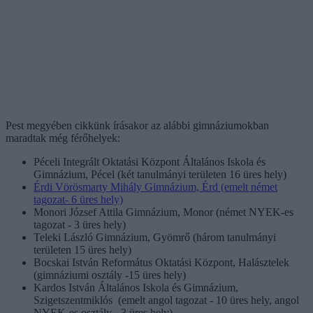
Pest megyében cikkünk írásakor az alábbi gimnáziumokban
maradtak még férőhelyek:
Péceli Integrált Oktatási Központ Általános Iskola és
Gimnázium, Pécel (két tanulmányi területen 16 üres hely)
Érdi Vörösmarty Mihály Gimnázium, Érd (emelt német
tagozat- 6 üres hely)
Monori József Attila Gimnázium, Monor (német NYEK-es
tagozat - 3 üres hely)
Teleki László Gimnázium, Gyömrő (három tanulmányi
területen 15 üres hely)
Bocskai István Református Oktatási Központ, Halásztelek
(gimnáziumi osztály -15 üres hely)
Kardos István Általános Iskola és Gimnázium,
Szigetszentmiklós (emelt angol tagozat - 10 üres hely, angol
NYEK-es osztály - 3 üres hely)