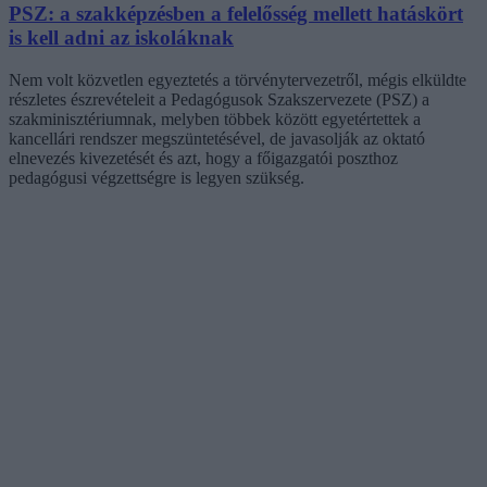
PSZ: a szakképzésben a felelősség mellett hatáskört
is kell adni az iskoláknak
Nem volt közvetlen egyeztetés a törvénytervezetről, mégis elküldte
részletes észrevételeit a Pedagógusok Szakszervezete (PSZ) a
szakminisztériumnak, melyben többek között egyetértettek a
kancellári rendszer megszüntetésével, de javasolják az oktató
elnevezés kivezetését és azt, hogy a főigazgatói poszthoz
pedagógusi végzettségre is legyen szükség.