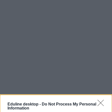
bombariadó
ballagás
Eduline desktop -
Do Not Process My Personal
bombariadó iskola
Information
budapesti gimnáziumok