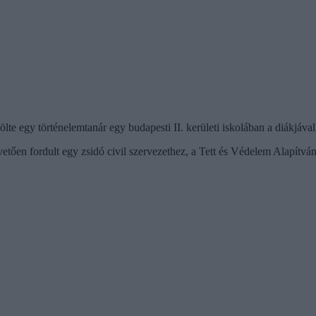
te egy történelemtanár egy budapesti II. kerületi iskolában a diákjával
övetően fordult egy zsidó civil szervezethez, a Tett és Védelem Alapít