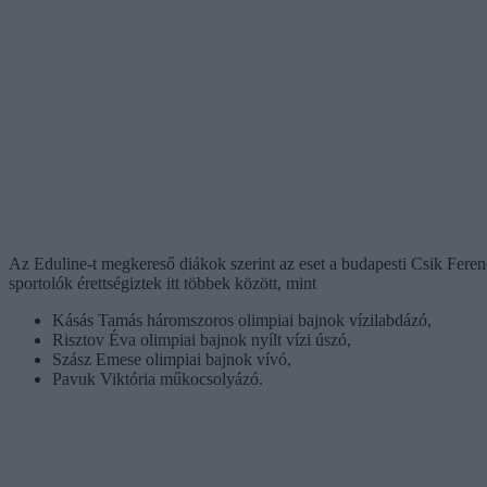
Az Eduline-t megkereső diákok szerint az eset a budapesti Csik Fere
sportolók érettségiztek itt többek között, mint
Kásás Tamás háromszoros olimpiai bajnok vízilabdázó,
Risztov Éva olimpiai bajnok nyílt vízi úszó,
Szász Emese olimpiai bajnok vívó,
Pavuk Viktória műkocsolyázó.