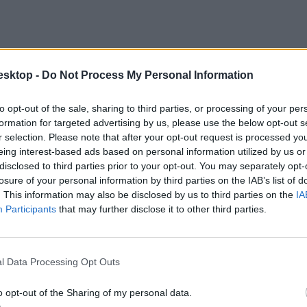
esktop -
Do Not Process My Personal Information
to opt-out of the sale, sharing to third parties, or processing of your per
formation for targeted advertising by us, please use the below opt-out s
r selection. Please note that after your opt-out request is processed y
eing interest-based ads based on personal information utilized by us or
disclosed to third parties prior to your opt-out. You may separately opt-
losure of your personal information by third parties on the IAB’s list of
. This information may also be disclosed by us to third parties on the
IA
Participants
that may further disclose it to other third parties.
dőre vonták a pedagógust, aki azonban nem értette, miért problémás amit
em került sor, mivel a tanár azonnali hatállyal felmondott.
l Data Processing Opt Outs
o opt-out of the Sharing of my personal data.