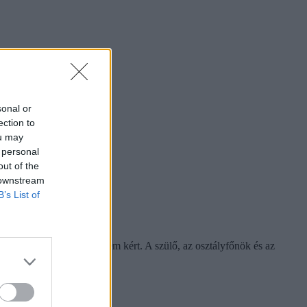
sonal or
ection to
ou may
 personal
out of the
 downstream
B’s List of
 mondott és bocsánatot sem kért. A szülő, az osztályfőnök és az