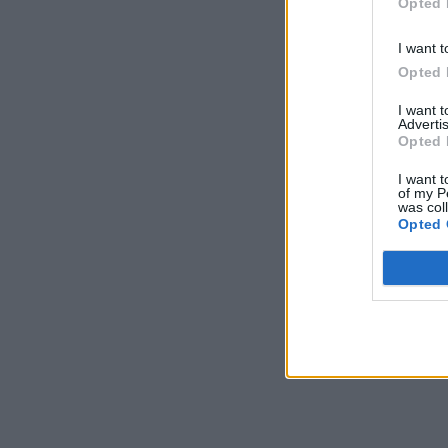
Opted 
I want t
Opted 
I want 
Advertis
Opted 
I want t
of my P
was col
Opted 