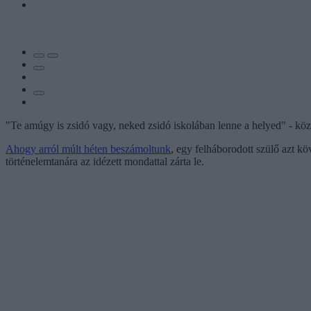
"Te amúgy is zsidó vagy, neked zsidó iskolában lenne a helyed" - közöl
Ahogy arról múlt héten beszámoltunk
, egy felháborodott szülő azt k
történelemtanára az idézett mondattal zárta le.