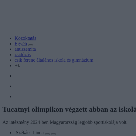
Közoktatás
Egyéb
antiszemita
zsidózás
csik ferenc általános iskola és gimnázium
+0
Tucatnyi olimpikon végzett abban az iskolá
Az intézmény 2024-ben Magyarország legjobb sportiskolája volt.
Székács Linda