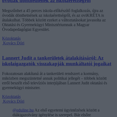
óvodák dönthetnének az iskolaérettségről
Megszűnhet a 45 perces iskola-előkészítő foglalkozás, újra az
óvodák dönthetnének az iskolaérettségről, és az oviKRÉTA is
átalakulhat. Többek között ezeket a változtatásokat javasolta az
Oktatási és Gyermekügyi Minisztériumnak a Magyar
Óvodapedagógiai Egyesület.
Közoktatás
Kovács Dóri
Lannert Judit a tankerületek átalakításáról: Az
iskolaigazgatók visszakapják munkáltatói jogaikat
Fokozatosan alakítaná át a tankerületi rendszert a kormány,
miközben megszüntetné annak politikai jellegét – többek között
erről beszélt első televíziós interjújában Lannert Judit oktatási és
gyermekügyi miniszter.
Közoktatás
Kovács Dóri
@eduline.hu
Az első egyetemi ügyintézések között a
diákigazolvány igénylése is szerepel. Bár elsőre