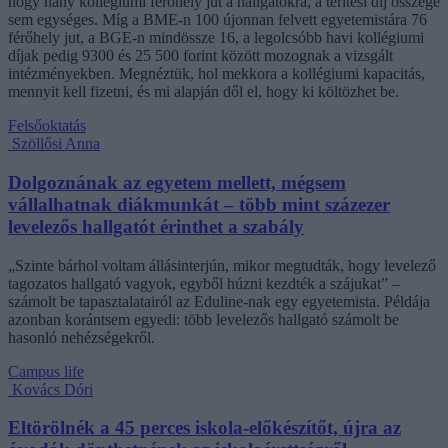
hogy hány kollégiumi férőhely jut a hallgatókra, a térítési díj összege
sem egységes. Míg a BME-n 100 újonnan felvett egyetemistára 76
férőhely jut, a BGE-n mindössze 16, a legolcsóbb havi kollégiumi
díjak pedig 9300 és 25 500 forint között mozognak a vizsgált
intézményekben. Megnéztük, hol mekkora a kollégiumi kapacitás,
mennyit kell fizetni, és mi alapján dől el, hogy ki költözhet be.
Felsőoktatás
Szöllősi Anna
Dolgoznának az egyetem mellett, mégsem
vállalhatnak diákmunkát – több mint százezer
levelezős hallgatót érinthet a szabály
„Szinte bárhol voltam állásinterjún, mikor megtudták, hogy levelező
tagozatos hallgató vagyok, egyből húzni kezdték a szájukat” –
számolt be tapasztalatairól az Eduline-nak egy egyetemista. Példája
azonban korántsem egyedi: több levelezős hallgató számolt be
hasonló nehézségekről.
Campus life
Kovács Dóri
Eltörölnék a 45 perces iskola-előkészítőt, újra az