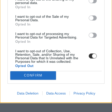
personal data.
Opted In
Olyanok szoktak elhangzani ilyenkor, hogy a gyerek otthon sem
szeret leülni, inkább a játék érdekli és még nem tesz fel érdeklődő
I want to opt-out of the Sale of my
kérdéseket. Néhány esetben tényleg ezen múlik az iskolaérettség” –
Personal Data.
jegyezte meg a szakszolgálati dolgozó.
Opted In
Tízből kilencszer a teljeskörű eljárás után elfogadják a kérvényt
I want to opt-out of processing my
Personal Data for Targeted Advertising.
A Pedagógia Szakszolgálatnak nem áll érdelében, hogy a gyerek és
Opted In
a pedagógusok ellen dolgozzanak. Ezt jól mutatja az is, hogy az
előző évi eljárásban a szakszolgálathoz küldött nagycsoportosok 93
I want to opt-out of Collection, Use,
százaléka a vizsgálat után maradhatott még egy évet az oviban.
Retention, Sale, and/or Sharing of my
Personal Data that Is Unrelated with the
Purposes for which it was collected.
Opted Out
CONFIRM
Data Deletion
Data Access
Privacy Policy