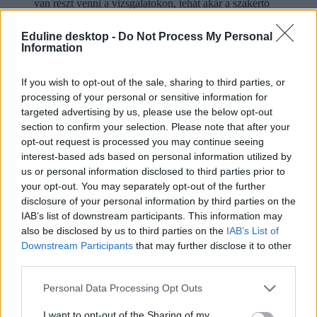
van részt venni a vizsgálatokon, tehát akár a szakértő
bizottság vizsgálatán, de valóban jobb szeretjük,
hogyha a szülő nem vesz részt a vizsgálaton, mert
Eduline desktop -
Do Not Process My Personal
nagyon sokszor máshogy viselkednek a gyerekek a
Information
szülő jelenlétében
– tette hozzá a szakszolgálat munkatársa, majd megjegyezte, ha a
If you wish to opt-out of the sale, sharing to third parties, or
szülő mégis bemegy, abban az esetben két véglet szokott látszódni.
processing of your personal or sensitive information for
Vagy sokkal rosszabb teljesítményt produkálnak, vagy folyamatosan
targeted advertising by us, please use the below opt-out
megerősítést keresnek a szüleiktől, ami szintén pontatlan
section to confirm your selection. Please note that after your
eredményekhez vezet. De persze van olyan eset, amikor a gyerek
opt-out request is processed you may continue seeing
nem hajlandó az édesanyja vagy az édesapja nélkül bemenni, így
ilyenkor nincsen másik opció.
interest-based ads based on personal information utilized by
us or personal information disclosed to third parties prior to
Számít a szülő véleménye
your opt-out. You may separately opt-out of the further
disclosure of your personal information by third parties on the
Amellett, hogy a gyerekeket kivizsgálják, a szülők felé is meg
szoktak fogalmazni kérdéseket a szakszolgálaton.
IAB’s list of downstream participants. This information may
also be disclosed by us to third parties on the
IAB’s List of
„Anamnézist szoktunk felvenni, hogy milyen volt a terhesség.
Downstream Participants
that may further disclose it to other
Problémamentes, vagy problémás volt. Milyen komplikációk
third parties.
merültek fel. Hogyan zajlott az újszülöttkori adaptáció, a
beszédfejlődés, a kisgyermekkori fejlődés. Milyen volt a
Personal Data Processing Opt Outs
mozgásfejlődés, illetve kifejezetten fontos az is, hogy mit tapasztal a
szülő az otthoni környezetben. Miért gondolja azt, hogy a gyereke
I want to opt-out of the Sharing of my
nem alkalmas még az iskolakezdésre.