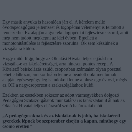
Egy másik anyuka is hasonlóan járt el. A kérelem mellé
óvodapedagógusi jellemzést és logopédiai véleményt is feltöltött a
rendszerbe. Ez alapján a gyereke logopédiai fejlesztésre szorul, amit
még nem tudott megkepni az idei évben. Emellett a
monotonitástűrése is fejlesztésre szorulna. Ők sem készülnek a
vizsgálatra külön.
Hogy mitől függ, hogy az Oktatási Hivatal teljes eljárásban
vizsgálja-e az iskolaérettséget, arra nincsen pontos recept. A
Kötelező beiskolázás szülői csoportban számtalan olyan poszttal
lehet találkozni, amikor hiába lenne a beadott dokumentumok
alapján egészségügyileg is indokolt lenne a plusz egy év ovi, mégis
az OH a nagycsoportost a szakszolgálathoz küldi.
Ezekben az esetekben sokszor az adott vármegyékben dolgozó
Pedagógiai Szakszolgálatok munkatársai is tanácstalanul állnak az
Oktatási Hivatal teljes eljárásról szóló határozatai előtt.
„A pedagógusoknak és az iskoláknak is jobb, ha iskolaérett
gyerekek lépnek be szeptember elsején a kapun, minthogy egy
csomó éretlen”