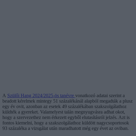
A
Szülői Hang 2024/2025-ös tanévre
vonatkozó adatai szerint a
beadott kérelmek mintegy 51 százalékánál alapból megadták a plusz
egy év ovit, azonban az esetek 49 százalékában szakszolgálathoz
küldték a gyereket. Valamelyest talán megnyugvásra adhat okot,
hogy a szervezethez nem érkezett egyből elutasításról jelzés. Azt is
fontos kiemelni, hogy a szakszolgálathoz küldött nagycsoportosok
93 százaléka a vizsgálat után maradhatott még egy évet az oviban.