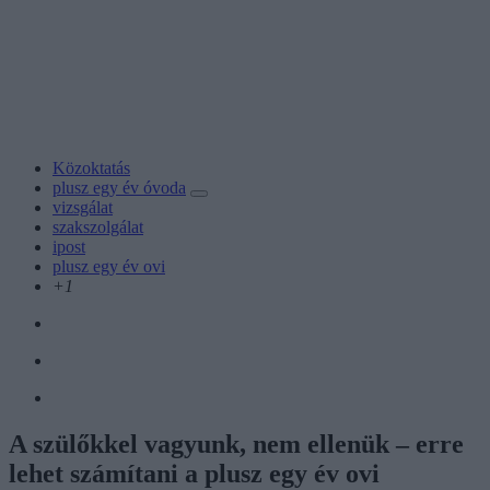
Közoktatás
plusz egy év óvoda
vizsgálat
szakszolgálat
ipost
plusz egy év ovi
+1
A szülőkkel vagyunk, nem ellenük – erre
lehet számítani a plusz egy év ovi