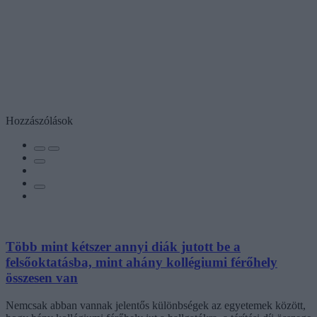
Hozzászólások
Több mint kétszer annyi diák jutott be a
felsőoktatásba, mint ahány kollégiumi férőhely
összesen van
Nemcsak abban vannak jelentős különbségek az egyetemek között,