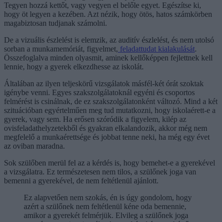
Tegyen hozzá kettőt, vagy vegyen el belőle egyet. Egészítse ki,
hogy öt legyen a kezében. Azt nézik, hogy ötös, hatos számkörben
magabiztosan tudjanak számolni.
De a vizuális észlelést is elemzik, az auditív észlelést, és nem utolsó
sorban a munkamemóriát, figyelmet,
feladattudat kialakulását
.
Összefoglalva minden olyasmit, aminek kellőképpen fejlettnek kell
lennie, hogy a gyerek elkezdhesse az iskolát.
Általában az ilyen teljeskörű vizsgálatok másfél-két órát szoktak
igénybe venni. Egyes szakszolgálatoknál egyéni és csoportos
felmérést is csinálnak, de ez szakszolgálatonként változó. Mind a két
szituációban egyértelműen meg tud mutatkozni, hogy iskolaérett-e a
gyerek, vagy sem. Ha erősen szóródik a figyelem, kilép az
ovisfeladathelyzetekből és gyakran elkalandozik, akkor még nem
megfelelő a munkaérettsége és jobbat tenne neki, ha még egy évet
az oviban maradna.
Sok szülőben merül fel az a kérdés is, hogy bemehet-e a gyerekével
a vizsgálatra. Ez természetesen nem tilos, a szülőnek joga van
bemenni a gyerekével, de nem feltétlenül ajánlott.
Ez alapvetően nem szokás, én is úgy gondolom, hogy
azért a szülőnek nem feltétlenül kéne oda bemennie,
amikor a gyerekét felmérjük. Elvileg a szülőnek joga