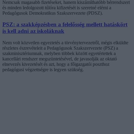
Nemcsak magasabb fizetéseket, hanem kiszámíthatóbb bérrendszert
és minden ledolgozott túlóra kifizetését is szeretné elérni a
Pedagógusok Demokratikus Szakszervezete (PDSZ).
PSZ: a szakképzésben a felelősség mellett hatáskört
is kell adni az iskoláknak
Nem volt közvetlen egyeztetés a törvénytervezetről, mégis elküldte
részletes észrevételeit a Pedagógusok Szakszervezete (PSZ) a
szakminisztériumnak, melyben többek között egyetértettek a
kancellári rendszer megszüntetésével, de javasolják az oktató
elnevezés kivezetését és azt, hogy a főigazgatói poszthoz
pedagógusi végzettségre is legyen szükség.