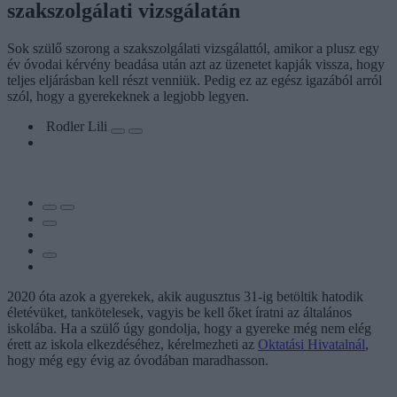
szakszolgálati vizsgálatán
Sok szülő szorong a szakszolgálati vizsgálattól, amikor a plusz egy
év óvodai kérvény beadása után azt az üzenetet kapják vissza, hogy
teljes eljárásban kell részt venniük. Pedig ez az egész igazából arról
szól, hogy a gyerekeknek a legjobb legyen.
Rodler Lili
2020 óta azok a gyerekek, akik augusztus 31-ig betöltik hatodik
életévüket, tankötelesek, vagyis be kell őket íratni az általános
iskolába. Ha a szülő úgy gondolja, hogy a gyereke még nem elég
érett az iskola elkezdéséhez, kérelmezheti az
Oktatási Hivatalnál
,
hogy még egy évig az óvodában maradhasson.