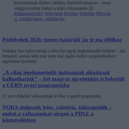
bonyolultnak tűnhet, néhány lépésből megvan – most
végigvezetünk titeket a teljes folyamaton.😉
#diákigazolvány
#egyetem
#neptun
#eduline
#foryou
♬ eredeti hang - eduline.hu
Pótfelvételi 2026: fontos határidő jár le ma éjfélkor
Néhány óra múlva bezár a felvi.hu egyik legfontosabb felülete – aki
lemarad, annak idén már nem lesz újabb esélye szeptemberben
egyetemet kezdeni.
„A világ legelismertebb tudósainak előadásait
hallgathatjuk” – két magyar egyetemista is bekerült
a CERN nyári programjába
21 ezer diákból választották ki őket a genfi programba.
NOKS-dolgozók bére, cafetéria, túlórapótlék –
ezeket a változásokat sürgeti a PDSZ a
köznevelésben