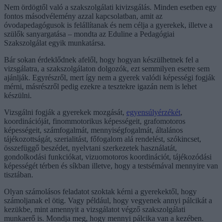
Nem ördögtől való a szakszolgálati kivizsgálás. Minden esetben egy
fontos másodvélemény azzal kapcsolatban, amit az
óvodapedagógusok is felállítanak és nem célja a gyerekek, illetve a
szülők sanyargatása – mondta az Eduline a Pedagógiai
Szakszolgálat egyik munkatársa.
Bár sokan érdeklődnek afelől, hogy hogyan készülhetnek fel a
vizsgálatra, a szakszolgálaton dolgozók, ezt semmilyen esetre sem
ajánlják. Egyrészről, mert így nem a gyerek valódi képességi fogják
mérni, másrészről pedig ezekre a tesztekre igazán nem is lehet
készülni.
Vizsgálni fogják a gyerekek mozgását,
egyensúlyérzékét
,
koordinációját, finommotorikus képességeit, grafomotoros
képességeit, számfogalmát, mennyiségfogalmát, általános
tájékozottságát, szerialitást, főfogalom alá rendelést, szókincset,
összefüggő beszédet, nyelvtani szerkezetek használatát,
gondolkodási funkciókat, vizuomotoros koordinációt, tájékozódási
képességét térben és síkban illetve, hogy a testsémával mennyire van
tisztában.
Olyan számolásos feladatot szoktak kérni a gyerekektől, hogy
számoljanak el ötig. Vagy például, hogy vegyenek annyi pálcikát a
kezükbe, mint amennyit a vizsgálatot végző szakszolgálati
munkaerő is. Mondja meg, hogy mennyi pálcika van a kezében.