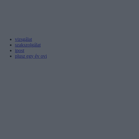
vizsgálat
szakszolgálat
ipost
plusz egy év ovi