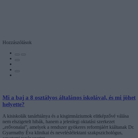
Hozzászólások
Mi a baj a 8 osztályos általános iskolával, és mi jöhet
helyette?
A kisiskolák tanárhiánya és a kisgimnáziumok elitképzővé válása
nem elszigetelt hibák, hanem a jelenlegi oktatási szerkezet
„erővonalai”, amelyek a rendszer gyökeres reformjáért kiáltanak Dr.
Gyarmathy Éva klinikai és neveléslélektani szakpszichológus,