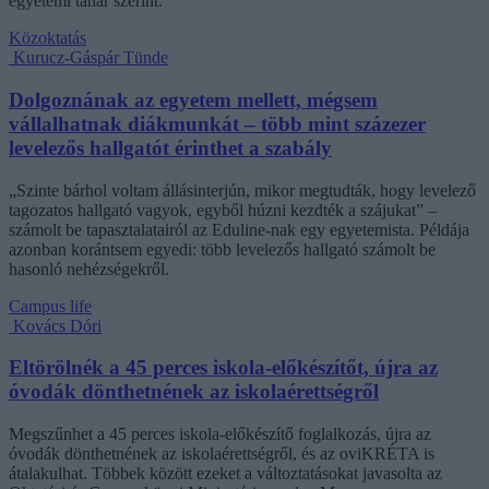
egyetemi tanár szerint.
Közoktatás
Kurucz-Gáspár Tünde
Dolgoznának az egyetem mellett, mégsem
vállalhatnak diákmunkát – több mint százezer
levelezős hallgatót érinthet a szabály
„Szinte bárhol voltam állásinterjún, mikor megtudták, hogy levelező
tagozatos hallgató vagyok, egyből húzni kezdték a szájukat” –
számolt be tapasztalatairól az Eduline-nak egy egyetemista. Példája
azonban korántsem egyedi: több levelezős hallgató számolt be
hasonló nehézségekről.
Campus life
Kovács Dóri
Eltörölnék a 45 perces iskola-előkészítőt, újra az
óvodák dönthetnének az iskolaérettségről
Megszűnhet a 45 perces iskola-előkészítő foglalkozás, újra az
óvodák dönthetnének az iskolaérettségről, és az oviKRÉTA is
átalakulhat. Többek között ezeket a változtatásokat javasolta az