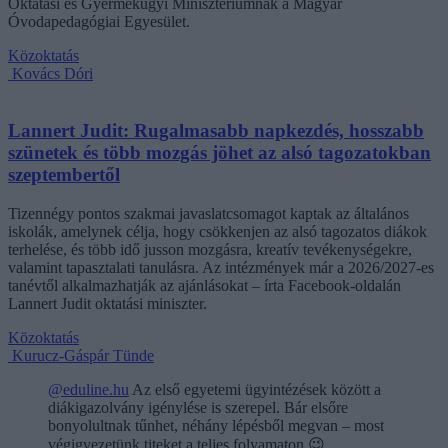
Oktatási és Gyermekügyi Minisztériumnak a Magyar
Óvodapedagógiai Egyesület.
Közoktatás
Kovács Dóri
Lannert Judit: Rugalmasabb napkezdés, hosszabb
szünetek és több mozgás jöhet az alsó tagozatokban
szeptembertől
Tizennégy pontos szakmai javaslatcsomagot kaptak az általános
iskolák, amelynek célja, hogy csökkenjen az alsó tagozatos diákok
terhelése, és több idő jusson mozgásra, kreatív tevékenységekre,
valamint tapasztalati tanulásra. Az intézmények már a 2026/2027-es
tanévtől alkalmazhatják az ajánlásokat – írta Facebook-oldalán
Lannert Judit oktatási miniszter.
Közoktatás
Kurucz-Gáspár Tünde
@eduline.hu
Az első egyetemi ügyintézések között a
diákigazolvány igénylése is szerepel. Bár elsőre
bonyolultnak tűnhet, néhány lépésből megvan – most
végigvezetünk titeket a teljes folyamaton.😉