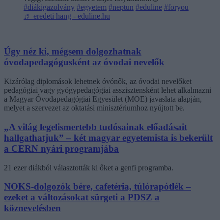
#diákigazolvány
#egyetem
#neptun
#eduline
#foryou
♬ eredeti hang - eduline.hu
Úgy néz ki, mégsem dolgozhatnak
óvodapedagógusként az óvodai nevelők
Kizárólag diplomások lehetnek óvónők, az óvodai nevelőket
pedagógiai vagy gyógypedagógiai asszisztensként lehet alkalmazni
a Magyar Óvodapedagógiai Egyesület (MOE) javaslata alapján,
melyet a szervezet az oktatási minisztériumhoz nyújtott be.
„A világ legelismertebb tudósainak előadásait
hallgathatjuk” – két magyar egyetemista is bekerült
a CERN nyári programjába
21 ezer diákból választották ki őket a genfi programba.
NOKS-dolgozók bére, cafetéria, túlórapótlék –
ezeket a változásokat sürgeti a PDSZ a
köznevelésben