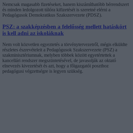
Nemcsak magasabb fizetéseket, hanem kiszámíthatóbb bérrendszert
és minden ledolgozott túlóra kifizetését is szeretné elérni a
Pedagógusok Demokratikus Szakszervezete (PDSZ).
PSZ: a szakképzésben a felelősség mellett hatáskört
is kell adni az iskoláknak
Nem volt közvetlen egyeztetés a törvénytervezetről, mégis elküldte
részletes észrevételeit a Pedagógusok Szakszervezete (PSZ) a
szakminisztériumnak, melyben többek között egyetértettek a
kancellári rendszer megszüntetésével, de javasolják az oktató
elnevezés kivezetését és azt, hogy a főigazgatói poszthoz
pedagógusi végzettségre is legyen szükség.