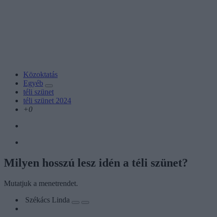
Közoktatás
Egyéb
téli szünet
téli szünet 2024
+0
Milyen hosszú lesz idén a téli szünet?
Mutatjuk a menetrendet.
Székács Linda