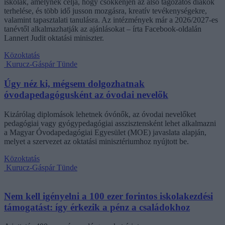
iskolák, amelynek célja, hogy csökkenjen az alsó tagozatos diákok
terhelése, és több idő jusson mozgásra, kreatív tevékenységekre,
valamint tapasztalati tanulásra. Az intézmények már a 2026/2027-es
tanévtől alkalmazhatják az ajánlásokat – írta Facebook-oldalán
Lannert Judit oktatási miniszter.
Közoktatás
Kurucz-Gáspár Tünde
Úgy néz ki, mégsem dolgozhatnak
óvodapedagógusként az óvodai nevelők
Kizárólag diplomások lehetnek óvónők, az óvodai nevelőket
pedagógiai vagy gyógypedagógiai asszisztensként lehet alkalmazni
a Magyar Óvodapedagógiai Egyesület (MOE) javaslata alapján,
melyet a szervezet az oktatási minisztériumhoz nyújtott be.
Közoktatás
Kurucz-Gáspár Tünde
Nem kell igényelni a 100 ezer forintos iskolakezdési
támogatást: így érkezik a pénz a családokhoz