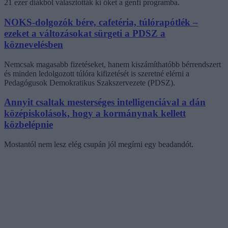
21 ezer diákból választották ki őket a genfi programba.
NOKS-dolgozók bére, cafetéria, túlórapótlék –
ezeket a változásokat sürgeti a PDSZ a
köznevelésben
Nemcsak magasabb fizetéseket, hanem kiszámíthatóbb bérrendszert
és minden ledolgozott túlóra kifizetését is szeretné elérni a
Pedagógusok Demokratikus Szakszervezete (PDSZ).
Annyit csaltak mesterséges intelligenciával a dán
középiskolások, hogy a kormánynak kellett
közbelépnie
Mostantól nem lesz elég csupán jól megírni egy beadandót.