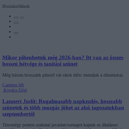
Hozzászólások
Mikor pihenhettek még 2026-ban? Itt van az összes
hosszú hétvége és tanítási szünet
Még három hosszabb pihenő vár rátok idén: mutatjuk a dátumokat.
Campus life
Kovács Dóri
Lannert Judit: Rugalmasabb napkezdés, hosszabb
szünetek és több mozgás jöhet az alsó tagozatokban
szeptembertől
Tizennégy pontos szakmai javaslatcsomagot kaptak az általános