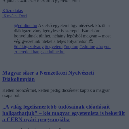
A juttatás 400 ezer rászoruló gyereket érint.
Közoktatás
Kovács Dóri
@eduline.hu
Az első egyetemi ügyintézések között a
diákigazolvány igénylése is szerepel. Bár elsőre
bonyolultnak tűnhet, néhány lépésből megvan – most
végigvezetünk titeket a teljes folyamaton.😉
#diákigazolvány
#egyetem
#neptun
#eduline
#foryou
♬ eredeti hang - eduline.hu
Magyar siker a Nemzetközi Nyelvészeti
Diákolimpián
Ketten bronzérmet, ketten pedig dicséretet kaptak a magyar
csapatból.
„A világ legelismertebb tudósainak előadásait
hallgathatjuk” – két magyar egyetemista is bekerült
a CERN nyári programjába