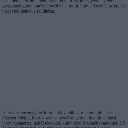
Ellenben a körülmények ugyanolyan rosszak. Egyedül az egri
gyógypedagógiai intézményről lehet tudni, hogy elkezdték az épület
vizesblokkjainak a felújítását.
A szakszervezet akkor fordult a hivatalhoz, miután több jelzés is
érkezett feléjük, hogy a sajátos nevelési igényű, köztük tanulási
vagy magatartási nehézségekkel, különböző fogyatékosságokkal élő