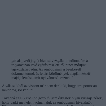
„az alapvető jogok biztosa vizsgálatot indított, ám a
folyamatban lévő eljárás részleteiről nincs módjuk
tájékoztatást adni. Az ombudsman a beérkezett
dokumentumok és feltárt körülmények alapján készít
majd jelentést, amit nyilvánossá tesznek.”
A válaszukból az viszont már nem derült ki, hogy erre pontosan
mikor fog sor kerülni.
Továbbá az EGYMI dolgozóitól sem érkeztek olyan visszajelzések,
hogy bárki megjelent volna náluk az ombudsman hivatalától.