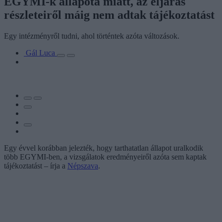
EGYMI-k állapota miatt, az eljárás
részleteiről máig nem adtak tájékoztatást
Egy intézményről tudni, ahol történtek azóta változások.
Gál Luca
Egy évvel korábban jelezték, hogy tarthatatlan állapot uralkodik
több EGYMI-ben, a vizsgálatok eredményeiről azóta sem kaptak
tájékoztatást – írja a
Népszava
.