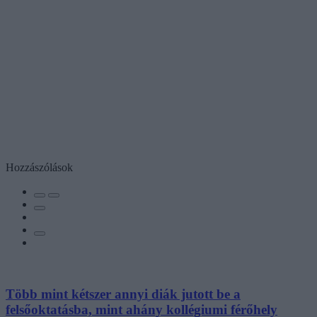
Hozzászólások
Több mint kétszer annyi diák jutott be a
felsőoktatásba, mint ahány kollégiumi férőhely