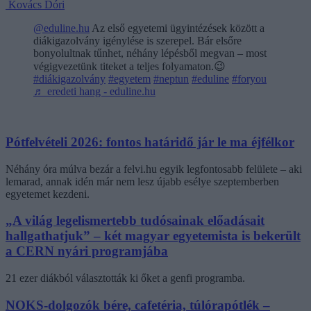
Kovács Dóri
@eduline.hu
Az első egyetemi ügyintézések között a
diákigazolvány igénylése is szerepel. Bár elsőre
bonyolultnak tűnhet, néhány lépésből megvan – most
végigvezetünk titeket a teljes folyamaton.😉
#diákigazolvány
#egyetem
#neptun
#eduline
#foryou
♬ eredeti hang - eduline.hu
Pótfelvételi 2026: fontos határidő jár le ma éjfélkor
Néhány óra múlva bezár a felvi.hu egyik legfontosabb felülete – aki
lemarad, annak idén már nem lesz újabb esélye szeptemberben
egyetemet kezdeni.
„A világ legelismertebb tudósainak előadásait
hallgathatjuk” – két magyar egyetemista is bekerült
a CERN nyári programjába
21 ezer diákból választották ki őket a genfi programba.
NOKS-dolgozók bére, cafetéria, túlórapótlék –