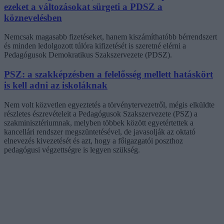
ezeket a változásokat sürgeti a PDSZ a
köznevelésben
Nemcsak magasabb fizetéseket, hanem kiszámíthatóbb bérrendszert
és minden ledolgozott túlóra kifizetését is szeretné elérni a
Pedagógusok Demokratikus Szakszervezete (PDSZ).
PSZ: a szakképzésben a felelősség mellett hatáskört
is kell adni az iskoláknak
Nem volt közvetlen egyeztetés a törvénytervezetről, mégis elküldte
részletes észrevételeit a Pedagógusok Szakszervezete (PSZ) a
szakminisztériumnak, melyben többek között egyetértettek a
kancellári rendszer megszüntetésével, de javasolják az oktató
elnevezés kivezetését és azt, hogy a főigazgatói poszthoz
pedagógusi végzettségre is legyen szükség.