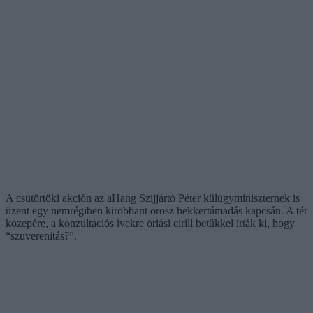
A csütörtöki akción az aHang Szijjártó Péter külügyminiszternek is
üzent egy nemrégiben kirobbant orosz hekkertámadás kapcsán. A tér
közepére, a konzultációs ívekre óriási cirill betűkkel írták ki, hogy
“szuverenitás?”.