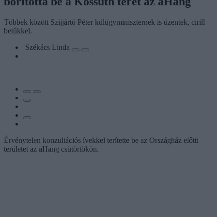
borította be a Kossuth teret az aHang
Többek között Szijjártó Péter külügyminiszternek is üzentek, cirill
betűkkel.
Székács Linda
Érvénytelen konzultációs ívekkel terítette be az Országház előtti
területet az aHang csütörtökön.