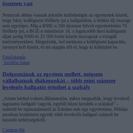
összesen van
Nemcsak abban vannak jelentős különbségek az egyetemek között,
hogy hány kollégiumi férőhely jut a hallgatókra, a térítési díj összege
sem egységes. Míg a BME-n 100 újonnan felvett egyetemistára 76
férőhely jut, a BGE-n mindössze 16, a legolcsóbb havi kollégiumi
díjak pedig 9300 és 25 500 forint között mozognak a vizsgált
intézményekben. Megnéztük, hol mekkora a kollégiumi kapacitás,
mennyit kell fizetni, és mi alapján dől el, hogy ki költözhet be.
Felsőoktatás
Szöllősi Anna
Dolgoznának az egyetem mellett, mégsem
vállalhatnak diákmunkát – több mint százezer
levelezős hallgatót érinthet a szabály
„Szinte bárhol voltam állásinterjún, mikor megtudták, hogy levelező
tagozatos hallgató vagyok, egyből húzni kezdték a szájukat” –
számolt be tapasztalatairól az Eduline-nak egy egyetemista. Példája
azonban korántsem egyedi: több levelezős hallgató számolt be
hasonló nehézségekről.
Campus life