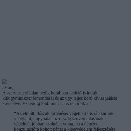
aHang
A szervezet oldalán pedig korábban petíció is indult a
külügyminiszter lemondását és az ügy teljes körű kivizsgálását
követelve. Ezt eddig több mint 15 ezren írták alá.
“Az elmúlt időszak történései végett arra is rá akarunk
világítani, hogy talán az ország szuverenitásának
védelmét jobban szolgálta volna, ha a nemzeti
konzultációra költött pénzt a kibervédelem fejlesztésére