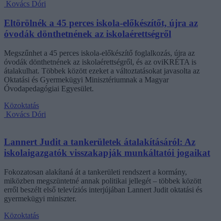
Kovács Dóri
Eltörölnék a 45 perces iskola-előkészítőt, újra az
óvodák dönthetnének az iskolaérettségről
Megszűnhet a 45 perces iskola-előkészítő foglalkozás, újra az
óvodák dönthetnének az iskolaérettségről, és az oviKRÉTA is
átalakulhat. Többek között ezeket a változtatásokat javasolta az
Oktatási és Gyermekügyi Minisztériumnak a Magyar
Óvodapedagógiai Egyesület.
Közoktatás
Kovács Dóri
Lannert Judit a tankerületek átalakításáról: Az
iskolaigazgatók visszakapják munkáltatói jogaikat
Fokozatosan alakítaná át a tankerületi rendszert a kormány,
miközben megszüntetné annak politikai jellegét – többek között
erről beszélt első televíziós interjújában Lannert Judit oktatási és
gyermekügyi miniszter.
Közoktatás