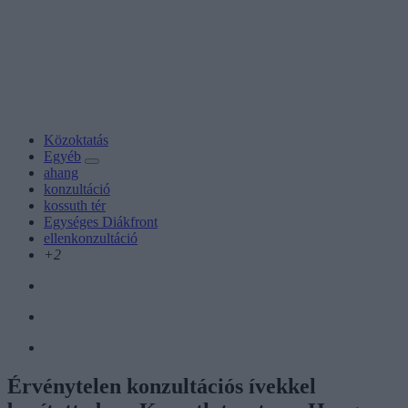
Közoktatás
Egyéb
ahang
konzultáció
kossuth tér
Egységes Diákfront
ellenkonzultáció
+2
Érvénytelen konzultációs ívekkel