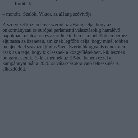
fordítják”
– mondta Szalóki Viktor, az aHang szóvivője.
A szervezet közleménye szerint az aHang célja, hogy az
önkormányzati és európai parlamenti választásokig hátralévő
napokban az utcákon és az online térben is minél több emberhez
eljuttassa az üzeneteit, amiknek legfőbb célja, hogy minél többen
menjenek el szavazni június 9-én. Szerintük ugyanis ennek nem
csak az a tétje, hogy kik lesznek a közgyűlésekben, kik lesznek
polgármesterek, és kik mennek az EP-be, hanem ezzel a
kampánnyal már a 2026-os választásokra való felkészülés is
elkezdődött.