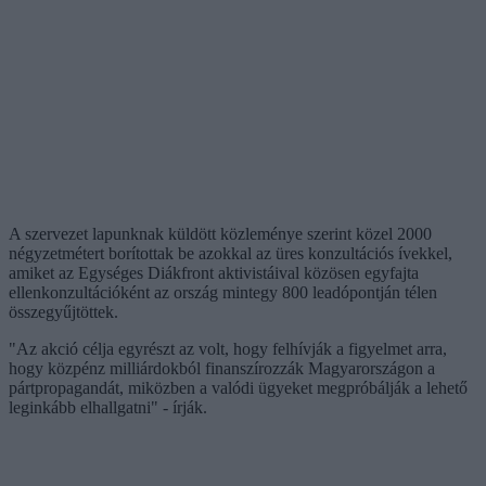
A szervezet lapunknak küldött közleménye szerint közel 2000
négyzetmétert borítottak be azokkal az üres konzultációs ívekkel,
amiket az Egységes Diákfront aktivistáival közösen egyfajta
ellenkonzultációként az ország mintegy 800 leadópontján télen
összegyűjtöttek.
"Az akció célja egyrészt az volt, hogy felhívják a figyelmet arra,
hogy közpénz milliárdokból finanszírozzák Magyarországon a
pártpropagandát, miközben a valódi ügyeket megpróbálják a lehető
leginkább elhallgatni" - írják.