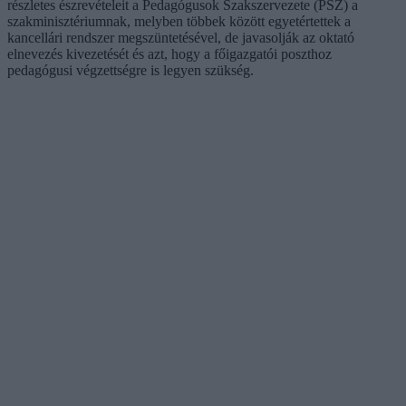
részletes észrevételeit a Pedagógusok Szakszervezete (PSZ) a
szakminisztériumnak, melyben többek között egyetértettek a
kancellári rendszer megszüntetésével, de javasolják az oktató
elnevezés kivezetését és azt, hogy a főigazgatói poszthoz
pedagógusi végzettségre is legyen szükség.