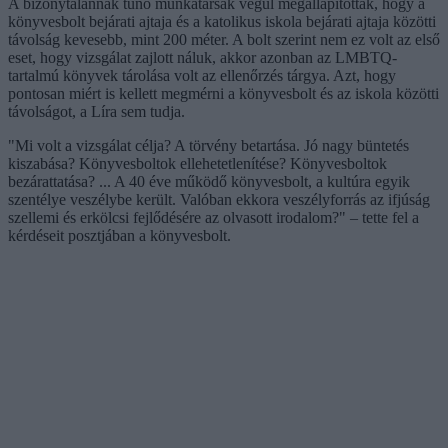
A bizonytalannak tűnő munkatársak végül megállapították, hogy a
könyvesbolt bejárati ajtaja és a katolikus iskola bejárati ajtaja közötti
távolság kevesebb, mint 200 méter. A bolt szerint nem ez volt az első
eset, hogy vizsgálat zajlott náluk, akkor azonban az LMBTQ-
tartalmú könyvek tárolása volt az ellenőrzés tárgya. Azt, hogy
pontosan miért is kellett megmérni a könyvesbolt és az iskola közötti
távolságot, a Líra sem tudja.
"Mi volt a vizsgálat célja? A törvény betartása. Jó nagy büntetés
kiszabása? Könyvesboltok ellehetetlenítése? Könyvesboltok
bezárattatása? ... A 40 éve működő könyvesbolt, a kultúra egyik
szentélye veszélybe került. Valóban ekkora veszélyforrás az ifjúság
szellemi és erkölcsi fejlődésére az olvasott irodalom?" – tette fel a
kérdéseit posztjában a könyvesbolt.