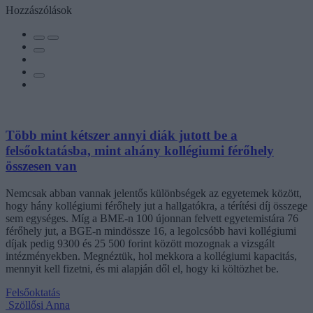
Hozzászólások
Több mint kétszer annyi diák jutott be a
felsőoktatásba, mint ahány kollégiumi férőhely
összesen van
Nemcsak abban vannak jelentős különbségek az egyetemek között,
hogy hány kollégiumi férőhely jut a hallgatókra, a térítési díj összege
sem egységes. Míg a BME-n 100 újonnan felvett egyetemistára 76
férőhely jut, a BGE-n mindössze 16, a legolcsóbb havi kollégiumi
díjak pedig 9300 és 25 500 forint között mozognak a vizsgált
intézményekben. Megnéztük, hol mekkora a kollégiumi kapacitás,
mennyit kell fizetni, és mi alapján dől el, hogy ki költözhet be.
Felsőoktatás
Szöllősi Anna