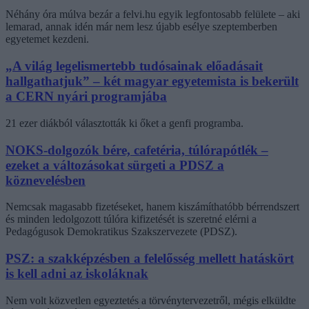
Néhány óra múlva bezár a felvi.hu egyik legfontosabb felülete – aki
lemarad, annak idén már nem lesz újabb esélye szeptemberben
egyetemet kezdeni.
„A világ legelismertebb tudósainak előadásait
hallgathatjuk” – két magyar egyetemista is bekerült
a CERN nyári programjába
21 ezer diákból választották ki őket a genfi programba.
NOKS-dolgozók bére, cafetéria, túlórapótlék –
ezeket a változásokat sürgeti a PDSZ a
köznevelésben
Nemcsak magasabb fizetéseket, hanem kiszámíthatóbb bérrendszert
és minden ledolgozott túlóra kifizetését is szeretné elérni a
Pedagógusok Demokratikus Szakszervezete (PDSZ).
PSZ: a szakképzésben a felelősség mellett hatáskört
is kell adni az iskoláknak
Nem volt közvetlen egyeztetés a törvénytervezetről, mégis elküldte