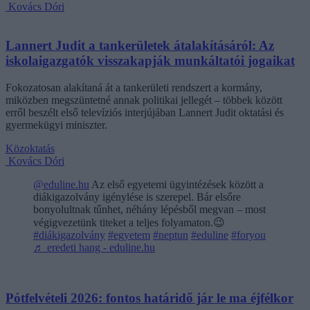
Kovács Dóri
Lannert Judit a tankerületek átalakításáról: Az
iskolaigazgatók visszakapják munkáltatói jogaikat
Fokozatosan alakítaná át a tankerületi rendszert a kormány,
miközben megszüntetné annak politikai jellegét – többek között
erről beszélt első televíziós interjújában Lannert Judit oktatási és
gyermekügyi miniszter.
Közoktatás
Kovács Dóri
@eduline.hu
Az első egyetemi ügyintézések között a
diákigazolvány igénylése is szerepel. Bár elsőre
bonyolultnak tűnhet, néhány lépésből megvan – most
végigvezetünk titeket a teljes folyamaton.😉
#diákigazolvány
#egyetem
#neptun
#eduline
#foryou
♬ eredeti hang - eduline.hu
Pótfelvételi 2026: fontos határidő jár le ma éjfélkor