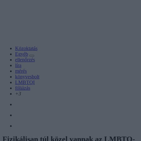
Közoktatás
Egyéb
ellenőrzés
líra
mérés
könyvesbolt
LMBTQI
fóliázás
+3
Fizikálisan túl közel vannak az LMBTQ-