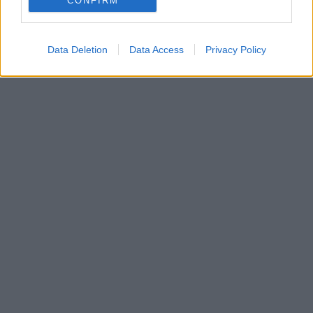
CONFIRM
LMBTQI
fóliázás
Data Deletion
Data Access
Privacy Policy