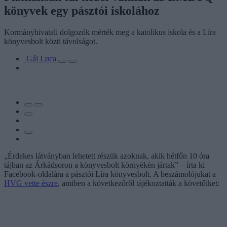
könyvek egy pásztói iskolához
Kormányhivatali dolgozók mérték meg a katolikus iskola és a Líra
könyvesbolt közti távolságot.
Gál Luca
„Érdekes látványban lehetett részük azoknak, akik hétfőn 10 óra
tájban az Árkádsoron a könyvesbolt környékén jártak” – írta ki
Facebook-oldalára a pásztói Líra könyvesbolt. A beszámolójukat a
HVG vette észre
, amiben a következőről tájékoztatták a követőiket: