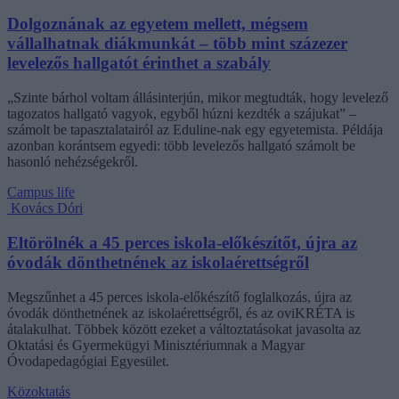
Dolgoznának az egyetem mellett, mégsem
vállalhatnak diákmunkát – több mint százezer
levelezős hallgatót érinthet a szabály
„Szinte bárhol voltam állásinterjún, mikor megtudták, hogy levelező
tagozatos hallgató vagyok, egyből húzni kezdték a szájukat” –
számolt be tapasztalatairól az Eduline-nak egy egyetemista. Példája
azonban korántsem egyedi: több levelezős hallgató számolt be
hasonló nehézségekről.
Campus life
Kovács Dóri
Eltörölnék a 45 perces iskola-előkészítőt, újra az
óvodák dönthetnének az iskolaérettségről
Megszűnhet a 45 perces iskola-előkészítő foglalkozás, újra az
óvodák dönthetnének az iskolaérettségről, és az oviKRÉTA is
átalakulhat. Többek között ezeket a változtatásokat javasolta az
Oktatási és Gyermekügyi Minisztériumnak a Magyar
Óvodapedagógiai Egyesület.
Közoktatás