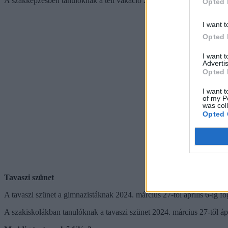
A szakképzésben tanulóknak a téli vakáció 2023. december 20-tól (sze
Opted 
I want t
Opted 
I want 
Advertis
Opted 
I want t
of my P
was col
Opted 
Tavaszi szünet
A tavaszi szünet a gimnazistáknak 2024. március 27-től április 6-ig fog t
A szakiskolákban tanulóknak a tavaszi szünet 2024. március 27-től ápril