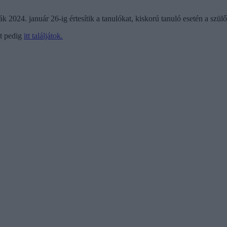
 2024. január 26-ig értesítik a tanulókat, kiskorú tanuló esetén a szül
ét pedig
itt találjátok.