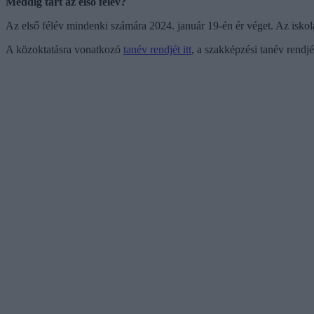
Meddig tart az első félév?
Az első félév mindenki számára 2024. január 19-én ér véget. Az iskolák
A közoktatásra vonatkozó
tanév rendjét itt
, a szakképzési tanév rendj