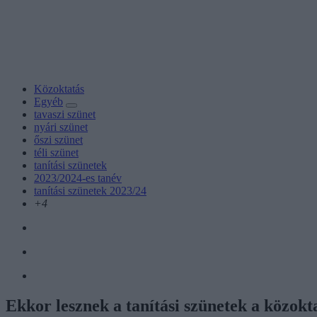
Közoktatás
Egyéb
tavaszi szünet
nyári szünet
őszi szünet
téli szünet
tanítási szünetek
2023/2024-es tanév
tanítási szünetek 2023/24
+4
Ekkor lesznek a tanítási szünetek a közok