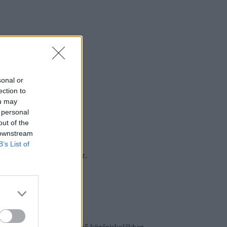
sonal or
ection to
ou may
 personal
out of the
 downstream
B’s List of
024. január 8. (hétfő) lesz.