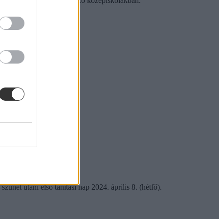
bb lesz, mint a nem szakképző középiskolákban.
szünet utáni első tanítási nap 2024. április 8. (hétfő).