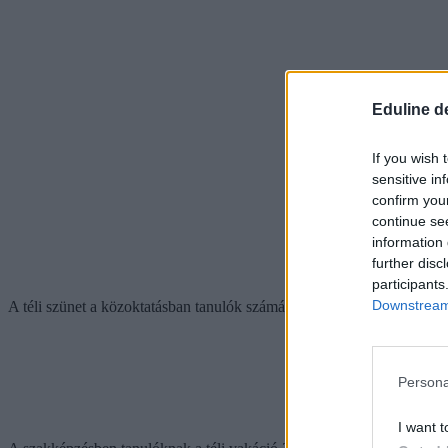
Eduline d
If you wish 
sensitive in
confirm you
continue se
information 
further disc
participants
Downstream 
A téli szünet a közoktatásban tanulók számára 2023. december 22-én kez
Persona
I want t