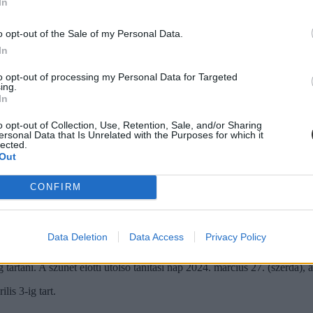
rdától) 2024. január 2-ig (keddig) fog tartani, tehát valamivel rövide
In
o opt-out of the Sale of my Personal Data.
In
to opt-out of processing my Personal Data for Targeted
ing.
In
o opt-out of Collection, Use, Retention, Sale, and/or Sharing
ersonal Data that Is Unrelated with the Purposes for which it
lected.
Out
CONFIRM
Data Deletion
Data Access
Privacy Policy
artani. A szünet előtti utolsó tanítási nap 2024. március 27. (szerda), a 
is 3-ig tart.