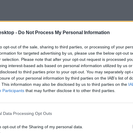
esktop -
Do Not Process My Personal Information
to opt-out of the sale, sharing to third parties, or processing of your per
formation for targeted advertising by us, please use the below opt-out s
r selection. Please note that after your opt-out request is processed y
eing interest-based ads based on personal information utilized by us or
disclosed to third parties prior to your opt-out. You may separately opt-
losure of your personal information by third parties on the IAB’s list of
. This information may also be disclosed by us to third parties on the
IA
Participants
that may further disclose it to other third parties.
dődik és 2024. január 7-én ér véget. A szünet utáni első tanítási nap 2
l Data Processing Opt Outs
o opt-out of the Sharing of my personal data.