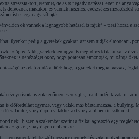
xtra stresszfaktort jelenthet, de az is negatív hatással lehet, ha anya va
ők is dolgoznak magukon és vannak hasznos, egészséges megküzdési strat
számolást és egy nagy sóhajtást.
nvalóan ők vannak a legnagyobb hatással is rájuk” – teszi hozzá a szak
ését.
lthat, ilyenkor pedig a gyerekek gyakran azt sem tudják elmondani, pon
szichológus. A kisgyerekekben ugyanis még nincs kialakulva az érzele
őtteknek is nehézséget okoz, hogy pontosan elmondják, mi bántja őket.
tfontosságú az odaforduló attitűd; hogy a gyereket meghallgassák, fog
akár évnyi óvoda is zökkenőmentesen zajlik, majd történik valami, ami 
ban is előfordulhat egymás, vagy valaki más bántalmazása, a bullying.
eakció valamire, vagy éppen valakire, aki vagy ami nem tetszik neki.
 mond neki, hiszen a szakember szerint a fizikai agresszió egy meglehet
őtlen dolgokra, vagy éppen emberekre.
t – nem ismerik fel, ha „túl messzire mennek” és valami olyat mondana