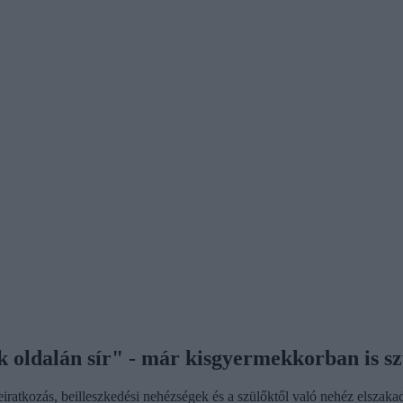
k oldalán sír" - már kisgyermekkorban is szü
ratkozás, beilleszkedési nehézségek és a szülőktől való nehéz elszaka