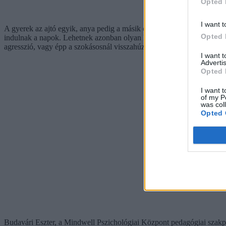
Opted 
I want t
A gyerek az ajtó egyik, anya pedig a másik oldalán sír – szokták mon
Opted 
indulnak a napok. Lehetnek azonban olyan helyzetek, amikor ez nem m
agresszió, vagy épp a szokásosnál visszahúzódóbbá válik, netalán a ko
I want 
Advertis
Opted 
I want t
of my P
was col
Opted 
Budavári Eszter, a Mindwell Pszichológiai Központ pedagógiai szakpsz