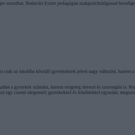
e szorulhat. Budavári Eszter pedagógiai szakpszichológussal beszélge
 csak az iskolába készülő gyerekeknek jelent nagy változást, hanem a l
athat a gyerekek számára, hanem rengeteg stresszt és szorongást is. Re
okni egy csomó idegennel; gyerekekkel és felnőttekkel egyaránt, megszo