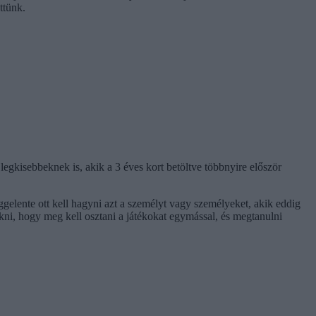
ttünk.
egkisebbeknek is, akik a 3 éves kort betöltve többnyire először
ggelente ott kell hagyni azt a személyt vagy személyeket, akik eddig
kni, hogy meg kell osztani a játékokat egymással, és megtanulni