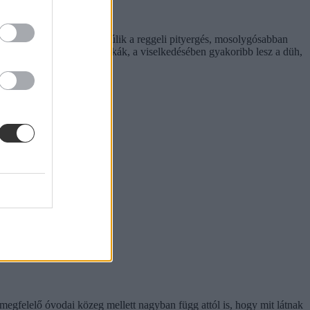
önnyebb az elengedés, elmúlik a reggeli pityergés, mosolygósabban
ok, nyugtalanok az éjszakák, a viselkedésében gyakoribb lesz a düh,
megfelelő óvodai közeg mellett nagyban függ attól is, hogy mit látnak