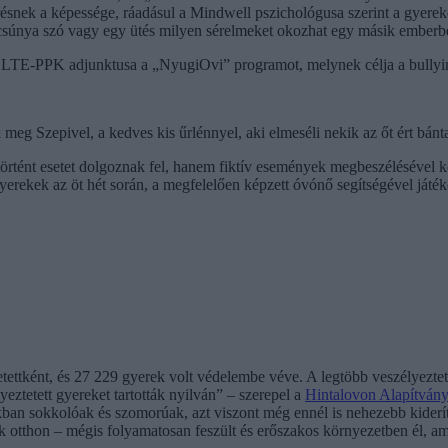
snek a képessége, ráadásul a Mindwell pszichológusa szerint a gyereke
csúnya szó vagy egy ütés milyen sérelmeket okozhat egy másik emberben
 ELTE-PPK adjunktusa a „NyugiOvi” programot, melynek célja a bullyin
g Szepivel, a kedves kis űrlénnyel, aki elmeséli nekik az őt ért bántal
rtént esetet dolgoznak fel, hanem fiktív események megbeszélésével k
gyerekek az öt hét során, a megfelelően képzett óvónő segítségével já
etettként, és 27 229 gyerek volt védelembe véve. A legtöbb veszélyezte
ztetett gyereket tartották nyilván” – szerepel a
Hintalovon Alapítvány
an sokkolóak és szomorúak, azt viszont még ennél is nehezebb kiderít
ák otthon – mégis folyamatosan feszült és erőszakos környezetben él, am