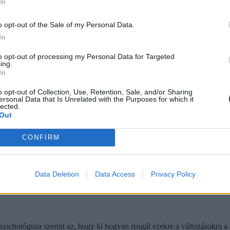
In
o opt-out of the Sale of my Personal Data.
dani. A legtöbb esetben viszont ahogy telnek a hetek, úgy lesz egyre k
In
egy ilyen könnyen, amikor még hetek múlva is sírással indulnak a nap
rábban szobatiszta gyerek újra bepisil.
to opt-out of processing my Personal Data for Targeted
ing.
In
o opt-out of Collection, Use, Retention, Sale, and/or Sharing
ersonal Data that Is Unrelated with the Purposes for which it
lected.
Out
CONFIRM
Data Deletion
Data Access
Privacy Policy
ichológusa szerint az, hogy ki hogyan reagál ezekre a változásokra a 