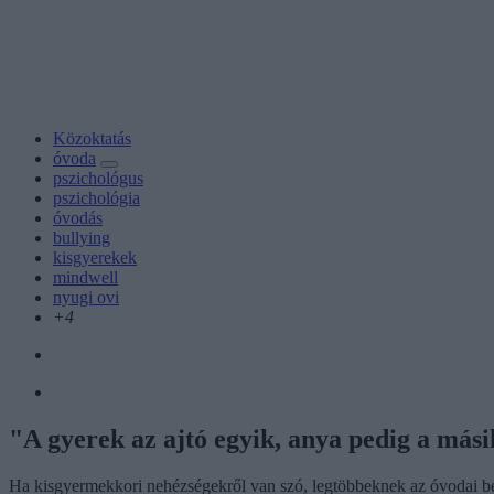
Közoktatás
óvoda
pszichológus
pszichológia
óvodás
bullying
kisgyerekek
mindwell
nyugi ovi
+4
"A gyerek az ajtó egyik, anya pedig a mási
Ha kisgyermekkori nehézségekről van szó, legtöbbeknek az óvodai bei