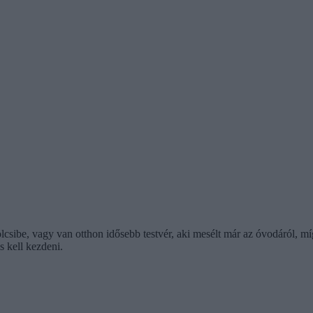
csibe, vagy van otthon idősebb testvér, aki mesélt már az óvodáról, m
 kell kezdeni.