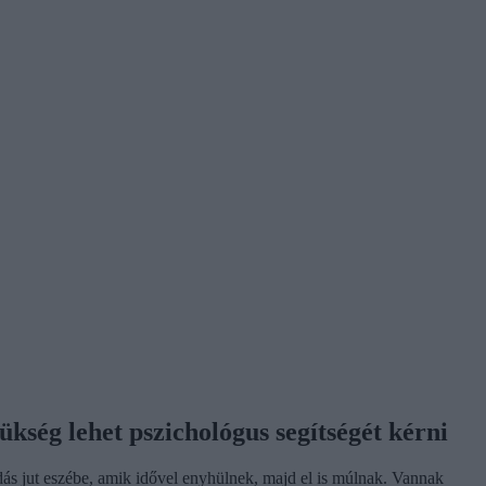
kség lehet pszichológus segítségét kérni
dás jut eszébe, amik idővel enyhülnek, majd el is múlnak. Vannak