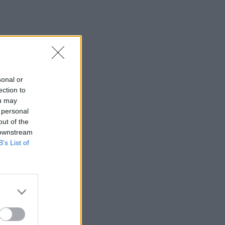
sonal or
ection to
ou may
 personal
out of the
 downstream
B’s List of