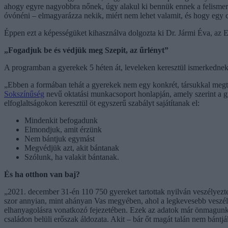
ahogy egyre nagyobbra nőnek, úgy alakul ki bennük ennek a felismeré
óvónéni – elmagyarázza nekik, miért nem lehet valamit, és hogy egy 
Éppen ezt a képességüket kihasználva dolgozta ki Dr. Jármi Éva, az
„Fogadjuk be és védjük meg Szepit, az űrlényt”
A programban a gyerekek 5 héten át, leveleken keresztül ismerkednek me
„Ebben a formában tehát a gyerekek nem egy konkrét, társukkal megtö
Sokszínűség
nevű oktatási munkacsoport honlapján, amely szerint a 
elfoglaltságokon keresztül öt egyszerű szabályt sajátítanak el:
Mindenkit befogadunk
Elmondjuk, amit érzünk
Nem bántjuk egymást
Megvédjük azt, akit bántanak
Szólunk, ha valakit bántanak.
És ha otthon van baj?
„2021. december 31-én 110 750 gyereket tartottak nyilván veszélyezt
szor annyian, mint ahányan Vas megyében, ahol a legkevesebb veszélye
elhanyagolásra vonatkozó fejezetében. Ezek az adatok már önmagunkb
családon belüli erőszak áldozata. Akit – bár őt magát talán nem bántj