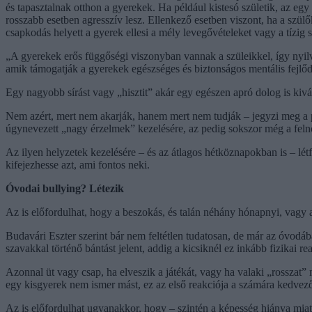
és tapasztalnak otthon a gyerekek. Ha például kistesó születik, az egy e
rosszabb esetben agresszív lesz. Ellenkező esetben viszont, ha a szül
csapkodás helyett a gyerek ellesi a mély levegővételeket vagy a tízig 
„A gyerekek erős függőségi viszonyban vannak a szüleikkel, így nyilvá
amik támogatják a gyerekek egészséges és biztonságos mentális fejlőd
Egy nagyobb sírást vagy „hisztit” akár egy egészen apró dolog is kivá
Nem azért, mert nem akarják, hanem mert nem tudják – jegyzi meg a p
úgynevezett „nagy érzelmek” kezelésére, az pedig sokszor még a feln
Az ilyen helyzetek kezelésére – és az átlagos hétköznapokban is – lé
kifejezhesse azt, ami fontos neki.
Óvodai bullying? Létezik
Az is előfordulhat, hogy a beszokás, és talán néhány hónapnyi, vagy 
Budavári Eszter szerint bár nem feltétlen tudatosan, de már az óvodá
szavakkal történő bántást jelent, addig a kicsiknél ez inkább fizikai r
Azonnal üt vagy csap, ha elveszik a játékát, vagy ha valaki „rosszat”
egy kisgyerek nem ismer mást, ez az első reakciója a számára kedvez
Az is előfordulhat ugyanakkor, hogy – szintén a képesség hiánya miat