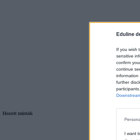
Eduline d
If you wish 
sensitive in
confirm you
continue se
information 
further disc
participants
Downstream 
Hozott minták
Persona
I want t