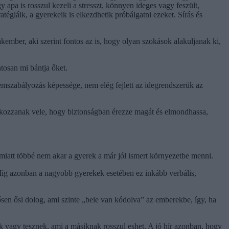
gy apa is rosszul kezeli a stresszt, könnyen ideges vagy feszült,
égiáik, a gyerekeik is elkezdhetik próbálgatni ezeket. Sírás és
ember, aki szerint fontos az is, hogy olyan szokások alakuljanak ki,
tosan mi bántja őket.
mszabályozás képessége, nem elég fejlett az idegrendszerük az
lalkozzanak vele, hogy biztonságban érezze magát és elmondhassa,
miatt többé nem akar a gyerek a már jól ismert környezetbe menni.
 Míg azonban a nagyobb gyerekek esetében ez inkább verbális,
ősen ősi dolog, ami szinte „bele van kódolva” az emberekbe, így, ha
k vagy tesznek, ami a másiknak rosszul eshet. A jó hír azonban, hogy