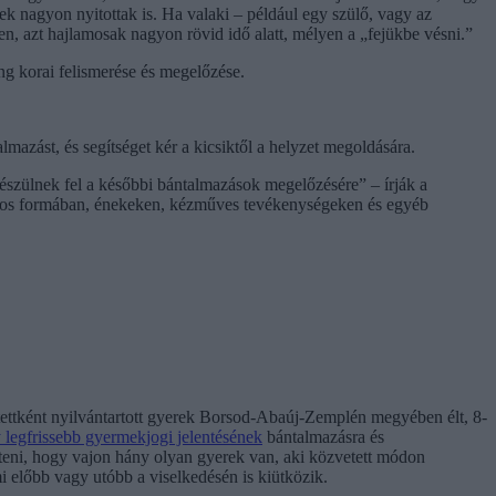
k nagyon nyitottak is. Ha valaki – például egy szülő, vagy az
, azt hajlamosak nagyon rövid idő alatt, mélyen a „fejükbe vésni.”
g korai felismerése és megelőzése.
mazást, és segítséget kér a kicsiktől a helyzet megoldására.
észülnek fel a későbbi bántalmazások megelőzésére” – írják a
tékos formában, énekeken, kézműves tevékenységeken és egyéb
tettként nyilvántartott gyerek Borsod-Abaúj-Zemplén megyében élt, 8-
 legfrissebb gyermekjogi jelentésének
bántalmazásra és
eni, hogy vajon hány olyan gyerek van, aki közvetett módon
i előbb vagy utóbb a viselkedésén is kiütközik.