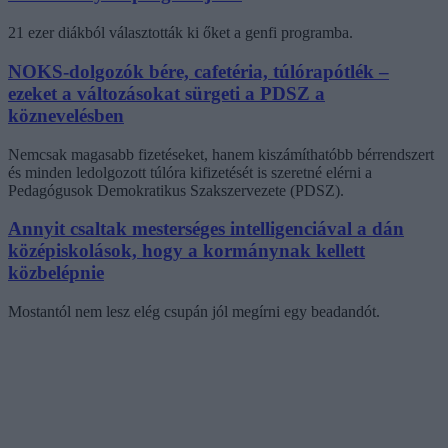
21 ezer diákból választották ki őket a genfi programba.
NOKS-dolgozók bére, cafetéria, túlórapótlék –
ezeket a változásokat sürgeti a PDSZ a
köznevelésben
Nemcsak magasabb fizetéseket, hanem kiszámíthatóbb bérrendszert
és minden ledolgozott túlóra kifizetését is szeretné elérni a
Pedagógusok Demokratikus Szakszervezete (PDSZ).
Annyit csaltak mesterséges intelligenciával a dán
középiskolások, hogy a kormánynak kellett
közbelépnie
Mostantól nem lesz elég csupán jól megírni egy beadandót.