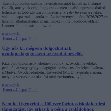
Tizennégy pontos szakmai javaslatcsomagot kaptak az általános
iskolák, amelynek célja, hogy csökkenjen az alsó tagozatos diákok
terhelése, és több idő jusson mozgásra, kreatív tevékenységekre,
valamint tapasztalati tanulásra. Az intézmények már a 2026/2027-es
tanévtől alkalmazhatják az ajánlásokat – írta Facebook-oldalán
Lannert Judit oktatási miniszter.
Közoktatás
Kurucz-Gáspár Tünde
Úgy néz ki, mégsem dolgozhatnak
óvodapedagógusként az óvodai nevelők
Kizárólag diplomások lehetnek óvónők, az óvodai nevelőket
pedagógiai vagy gyógypedagógiai asszisztensként lehet alkalmazni
a Magyar Óvodapedagógiai Egyesület (MOE) javaslata alapján,
melyet a szervezet az oktatási minisztériumhoz nyújtott be.
Közoktatás
Kurucz-Gáspár Tünde
Nem kell igényelni a 100 ezer forintos iskolakezdési
támogatást: így érkezik a pénz a családokhoz