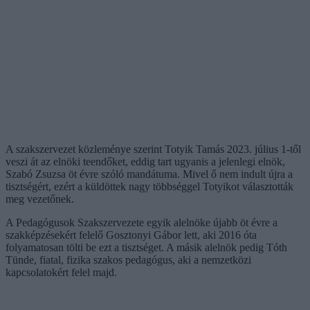
A szakszervezet közleménye szerint Totyik Tamás 2023. július 1-től
veszi át az elnöki teendőket, eddig tart ugyanis a jelenlegi elnök,
Szabó Zsuzsa öt évre szóló mandátuma. Mivel ő nem indult újra a
tisztségért, ezért a küldöttek nagy többséggel Totyikot választották
meg vezetőnek.
A Pedagógusok Szakszervezete egyik alelnöke újabb öt évre a
szakképzésekért felelő Gosztonyi Gábor lett, aki 2016 óta
folyamatosan tölti be ezt a tisztséget. A másik alelnök pedig Tóth
Tünde, fiatal, fizika szakos pedagógus, aki a nemzetközi
kapcsolatokért felel majd.