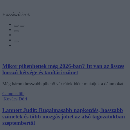
Hozzászólások
Mikor pihenhettek még 2026-ban? Itt van az összes
hosszú hétvége és tanítási szünet
Még három hosszabb pihenő vár rátok idén: mutatjuk a dátumokat.
Campus life
Kovács Dóri
Lannert Judit: Rugalmasabb napkezdés, hosszabb
szünetek és több mozgás jöhet az alsó tagozatokban
szeptembertől