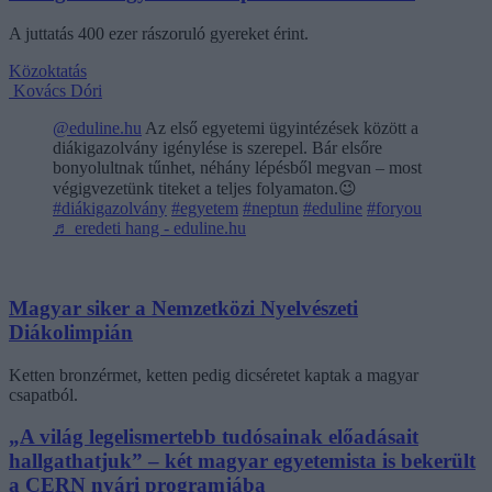
A juttatás 400 ezer rászoruló gyereket érint.
Közoktatás
Kovács Dóri
@eduline.hu
Az első egyetemi ügyintézések között a
diákigazolvány igénylése is szerepel. Bár elsőre
bonyolultnak tűnhet, néhány lépésből megvan – most
végigvezetünk titeket a teljes folyamaton.😉
#diákigazolvány
#egyetem
#neptun
#eduline
#foryou
♬ eredeti hang - eduline.hu
Magyar siker a Nemzetközi Nyelvészeti
Diákolimpián
Ketten bronzérmet, ketten pedig dicséretet kaptak a magyar
csapatból.
„A világ legelismertebb tudósainak előadásait
hallgathatjuk” – két magyar egyetemista is bekerült
a CERN nyári programjába